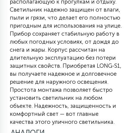
располагающую к прогулкам и отдыху.
КРЕСЛА
Светильник надежно защищен от влаги,
пыли и грязи, что делает его полностью
6
пригодным для использования на улице.
МЕДИЦИНСКИЕ АППАРАТЫ
Прибор сохраняет стабильную работу в
любых погодных условиях, от дождя до
3
ОПЕРАЦИОННЫЕ СТОЛЫ
снега и жары. Корпус рассчитан на
длительную эксплуатацию без потери
защитных свойств. Приобретая LONG-S1,
17
ДИНАМИЧЕСКИЙ СВЕТ
вы получаете надежное и долговечное
решение для наружного освещения.
Простота монтажа позволяет быстро
98
СЦЕНИЧЕСКОЕ И СТУДИЙНОЕ
установить светильник на любом
объекте. Надежность, защищенность и
6
комфортный свет — вот главные
ЛАЗЕРНЫЕ СИСТЕМЫ
качества этого уличного светильника.
АНАЛОГИ