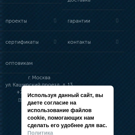
проекты
гарантии
сертификаты
контакты
оптовикам
г.
Москва
ул.
Каширский проезд, д. 13
+7 (495) 134-41-83
Используя данный сайт, вы
moskva@vincci.ru
даете согласие на
использование файлов
cookie, помогающих нам
сделать его удобнее для вас.
политика в отношении обработки
Политика
персональных данных