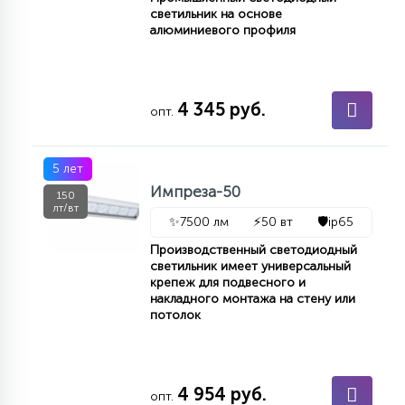
светильник на основе
15
алюминиевого профиля
С УПРАВЛЕНИЕМ
41
АКСЕССУАРЫ
4 345 руб.
опт.
5 лет
Импреза-50
150
лт/вт
✨
7500 лм
⚡
50 вт
🛡️
ip65
Производственный светодиодный
светильник имеет универсальный
крепеж для подвесного и
накладного монтажа на стену или
потолок
4 954 руб.
опт.