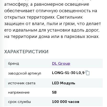
атмосферу, а равномерное освещение
27
135
обеспечивает отличную освещенность на
13
ДЕРЕВЯННЫЕ
ЦИЛИНДРИЧЕСКИЕ
3D МОТИВЫ
СЕГМЕНТ
открытых территориях. Светильник
защищен от влаги, пыли и грязи, что делает
117
568
10
144
ВОЛНИСТЫЕ
его идеальным для установки вдоль дорог,
ТАБЛЕТКИ
ГИРЛЯНДЫ
АКСЕССУАРЫ К LED ПАНЕЛЯМ
на территории дома или в парковых зонах.
669
79
БРА И ЛЮСТРЫ
ШАРЫ
ХАРАКТЕРИСТИКИ
бренд
DL Group
2
САЛЮТЫ
LONG-S1-30 L0,9
заводской артикул
17
источник света
LED Модуль
ДЕРЕВЬЯ
напряжение
5В
60
срок службы
100 000 часов
3D ФИГУРЫ ИЗ АКРИЛА