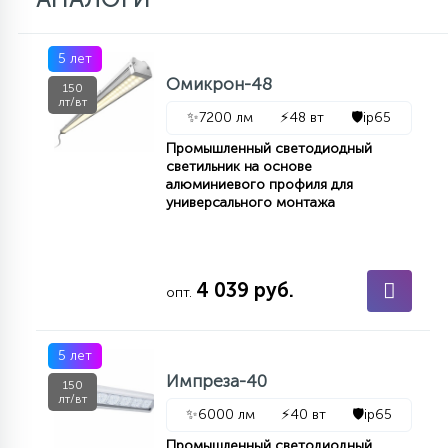
7
УПРАВЛЕНИЕ СВЕТОМ
5 лет
Омикрон-48
34
150
КОМПЛЕКТУЮЩИЕ
лт/вт
✨
7200 лм
⚡
48 вт
🛡️
ip65
Промышленный светодиодный
4
светильник на основе
СТЕКЛЯННЫЕ
алюминиевого профиля для
универсального монтажа
37
ПОДВЕСНЫЕ
4 039 руб.
опт.
12
НАПОЛЬНЫЕ
5 лет
Импреза-40
150
36
лт/вт
НАСТЕННЫЕ
✨
6000 лм
⚡
40 вт
🛡️
ip65
Промышленный светодиодный