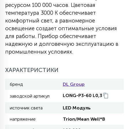
ресурсом 100 000 часов. Цветовая
27
135
температура 3000 К обеспечивает
13
ДЕРЕВЯННЫЕ
ЦИЛИНДРИЧЕСКИЕ
3D МОТИВЫ
СЕГМЕНТ
комфортный свет, а равномерное
освещение создает оптимальные условия
117
568
10
144
ВОЛНИСТЫЕ
для работы. Прибор обеспечивает
ТАБЛЕТКИ
ГИРЛЯНДЫ
АКСЕССУАРЫ К LED ПАНЕЛЯМ
надежную и долговечную эксплуатацию в
промышленных условиях.
669
79
БРА И ЛЮСТРЫ
ШАРЫ
ХАРАКТЕРИСТИКИ
2
САЛЮТЫ
бренд
DL Group
LONG-P3-60 L0,3
заводской артикул
17
ДЕРЕВЬЯ
источник света
LED Модуль
напряжение
Trion/Mean Well*В
60
3D ФИГУРЫ ИЗ АКРИЛА