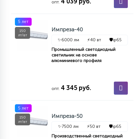
4 039 руб.
опт.
15
С УПРАВЛЕНИЕМ
5 лет
Импреза-40
41
150
АКСЕССУАРЫ
лт/вт
✨
6000 лм
⚡
40 вт
🛡️
ip65
Промышленный светодиодный
светильник на основе
алюминиевого профиля
4 345 руб.
опт.
5 лет
Импреза-50
150
лт/вт
✨
7500 лм
⚡
50 вт
🛡️
ip65
Производственный светодиодный