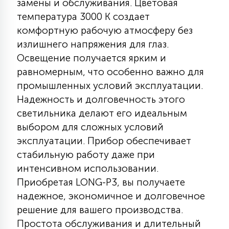
замены и обслуживания. Цветовая
КРЕСЛА
температура 3000 К создает
комфортную рабочую атмосферу без
6
излишнего напряжения для глаз.
МЕДИЦИНСКИЕ АППАРАТЫ
Освещение получается ярким и
равномерным, что особенно важно для
3
ОПЕРАЦИОННЫЕ СТОЛЫ
промышленных условий эксплуатации.
Надежность и долговечность этого
светильника делают его идеальным
17
ДИНАМИЧЕСКИЙ СВЕТ
выбором для сложных условий
эксплуатации. Прибор обеспечивает
стабильную работу даже при
98
СЦЕНИЧЕСКОЕ И СТУДИЙНОЕ
интенсивном использовании.
Приобретая LONG-P3, вы получаете
6
надежное, экономичное и долговечное
ЛАЗЕРНЫЕ СИСТЕМЫ
решение для вашего производства.
Простота обслуживания и длительный