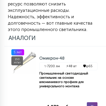
7
ресурс позволяют снизить
УПРАВЛЕНИЕ СВЕТОМ
эксплуатационные расходы.
Надежность, эффективность и
34
долговечность — вот главные качества
КОМПЛЕКТУЮЩИЕ
этого промышленного светильника.
АНАЛОГИ
4
СТЕКЛЯННЫЕ
5 лет
37
Омикрон-48
150
ПОДВЕСНЫЕ
лт/вт
✨
7200 лм
⚡
48 вт
🛡️
ip65
Промышленный светодиодный
12
светильник на основе
НАПОЛЬНЫЕ
алюминиевого профиля для
универсального монтажа
36
НАСТЕННЫЕ