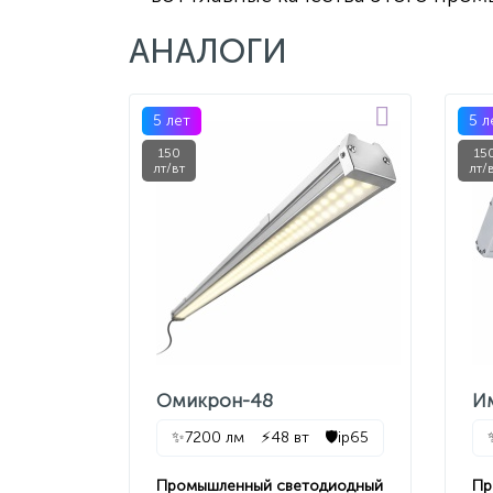
АНАЛОГИ
5 лет
5 л
150
15
лт/вт
лт/
Омикрон-48
И
✨
7200 лм
⚡
48 вт
🛡️
ip65
Промышленный светодиодный
Пр