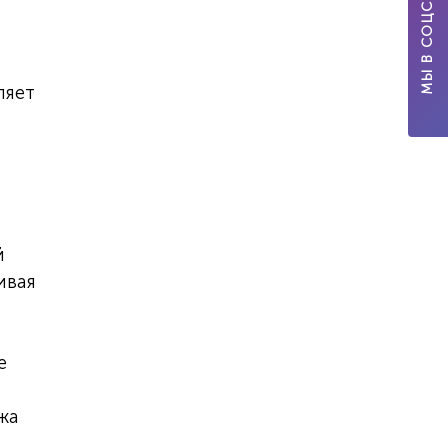
МЫ В СОЦСЕТЯХ
ляет
й
ивая
е
жа