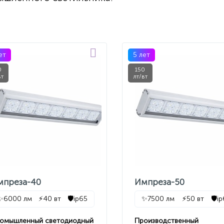
ет
5 лет
0
150
вт
лт/вт
мпреза-40
Импреза-50
✨
6000 лм
⚡
40 вт
🛡️
ip65
✨
7500 лм
⚡
50 вт
🛡️
i
омышленный светодиодный
Производственный