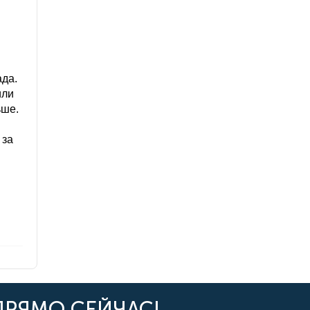
ада.
или
ьше.
 за
ПРЯМО СЕЙЧАС!