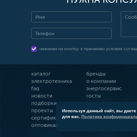
нажимая на кнопку, я принимаю условия согла
каталог
бренды
электротехника
о компании
faq
энергосервис
новости
госты
подборки
оплата и доставка
проекты
гарантии
Используя данный сайт, вы даете
для вас.
Политика конфиденциаль
сертификаты
контакты
оптовикам