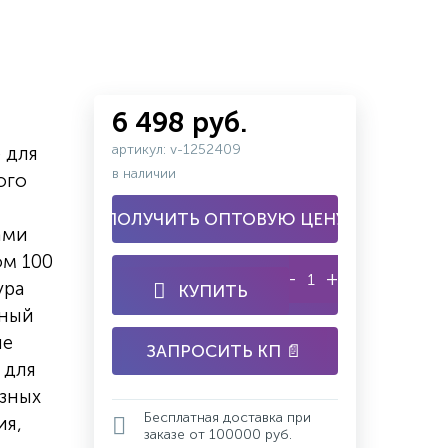
6 498 руб.
артикул: v-1252409
 для
в наличии
ого
ПОЛУЧИТЬ ОПТОВУЮ ЦЕНУ
ами
ом 100
-
+
ура
КУПИТЬ
тный
ие
ЗАПРОСИТЬ КП 📄
 для
азных
Бесплатная доставка при
ия,
заказе от 100000 руб.