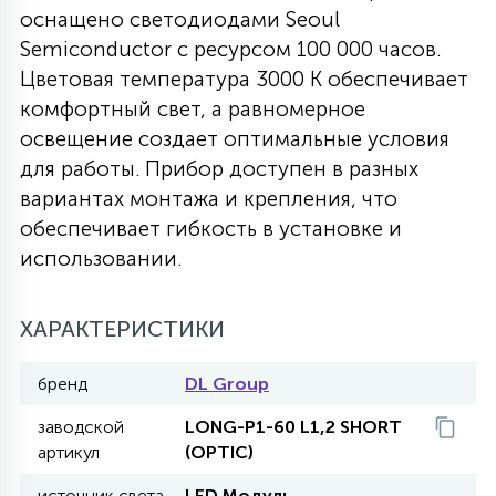
оснащено светодиодами Seoul
27
135
Semiconductor с ресурсом 100 000 часов.
13
ДЕРЕВЯННЫЕ
ЦИЛИНДРИЧЕСКИЕ
3D МОТИВЫ
СЕГМЕНТ
Цветовая температура 3000 К обеспечивает
комфортный свет, а равномерное
117
568
10
144
ВОЛНИСТЫЕ
освещение создает оптимальные условия
ТАБЛЕТКИ
ГИРЛЯНДЫ
АКСЕССУАРЫ К LED ПАНЕЛЯМ
для работы. Прибор доступен в разных
вариантах монтажа и крепления, что
669
79
БРА И ЛЮСТРЫ
ШАРЫ
обеспечивает гибкость в установке и
использовании.
2
САЛЮТЫ
ХАРАКТЕРИСТИКИ
17
бренд
DL Group
ДЕРЕВЬЯ
заводской
LONG-P1-60 L1,2 SHORT
артикул
(OPTIC)
60
3D ФИГУРЫ ИЗ АКРИЛА
источник света
LED Модуль