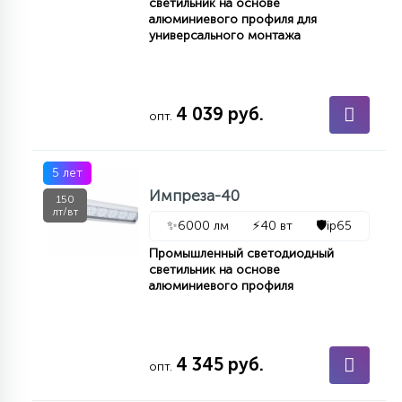
светильник на основе
алюминиевого профиля для
15
С УПРАВЛЕНИЕМ
универсального монтажа
41
АКСЕССУАРЫ
4 039 руб.
опт.
5 лет
Импреза-40
150
лт/вт
✨
6000 лм
⚡
40 вт
🛡️
ip65
Промышленный светодиодный
светильник на основе
алюминиевого профиля
4 345 руб.
опт.