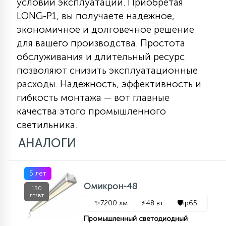
условий эксплуатации. Приобретая
7
УПРАВЛЕНИЕ СВЕТОМ
LONG-P1, вы получаете надежное,
экономичное и долговечное решение
для вашего производства. Простота
34
КОМПЛЕКТУЮЩИЕ
обслуживания и длительный ресурс
позволяют снизить эксплуатационные
4
расходы. Надежность, эффективность и
СТЕКЛЯННЫЕ
гибкость монтажа — вот главные
качества этого промышленного
37
светильника.
ПОДВЕСНЫЕ
АНАЛОГИ
12
НАПОЛЬНЫЕ
5 лет
Омикрон-48
150
лт/вт
36
✨
7200 лм
⚡
48 вт
🛡️
ip65
НАСТЕННЫЕ
Промышленный светодиодный