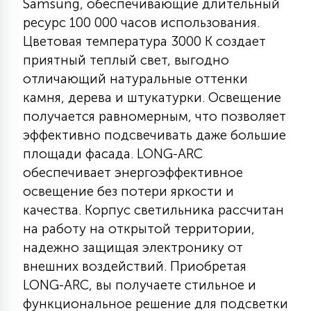
Samsung, обеспечивающие длительный
КРЕСЛА
ресурс 100 000 часов использования.
Цветовая температура 3000 К создает
6
приятный теплый свет, выгодно
МЕДИЦИНСКИЕ АППАРАТЫ
отличающий натуральные оттенки
камня, дерева и штукатурки. Освещение
3
ОПЕРАЦИОННЫЕ СТОЛЫ
получается равномерным, что позволяет
эффективно подсвечивать даже большие
площади фасада. LONG-ARC
17
ДИНАМИЧЕСКИЙ СВЕТ
обеспечивает энергоэффективное
освещение без потери яркости и
качества. Корпус светильника рассчитан
98
СЦЕНИЧЕСКОЕ И СТУДИЙНОЕ
на работу на открытой территории,
надежно защищая электронику от
6
внешних воздействий. Приобретая
ЛАЗЕРНЫЕ СИСТЕМЫ
LONG-ARC, вы получаете стильное и
функциональное решение для подсветки