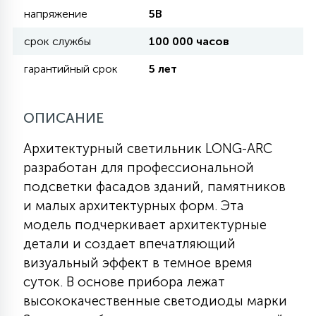
напряжение
5В
11
срок службы
100 000 часов
УЛИЧНЫЕ ЕЛИ
гарантийный срок
5 лет
4
ИНТЕРЬЕРНЫЕ ЕЛИ
ОПИСАНИЕ
12
Архитектурный светильник LONG-ARC
КОМПЛЕКТЫ ДЛЯ ЕЛЕЙ
разработан для профессиональной
подсветки фасадов зданий, памятников
4
и малых архитектурных форм. Эта
ВИДЕО ЗАНАВЕСЫ
модель подчеркивает архитектурные
детали и создает впечатляющий
524
ПРАЗДНИЧНЫЕ ФИГУРЫ-
визуальный эффект в темное время
ФОНАРИКИ
суток. В основе прибора лежат
высококачественные светодиоды марки
4
КОСМЕТОЛОГИЧЕСКИЕ