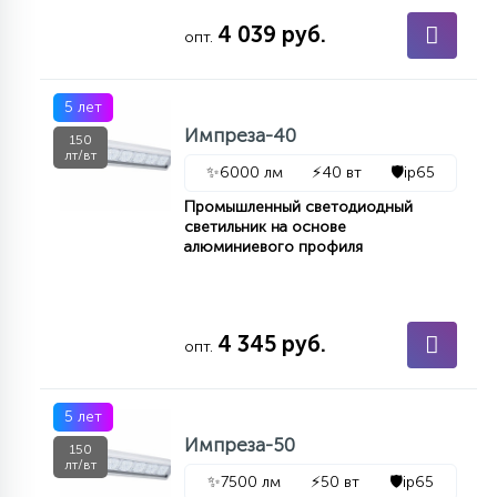
15
4 039 руб.
опт.
С УПРАВЛЕНИЕМ
5 лет
41
АКСЕССУАРЫ
Импреза-40
150
лт/вт
✨
6000 лм
⚡
40 вт
🛡️
ip65
Промышленный светодиодный
светильник на основе
алюминиевого профиля
4 345 руб.
опт.
5 лет
Импреза-50
150
лт/вт
✨
7500 лм
⚡
50 вт
🛡️
ip65