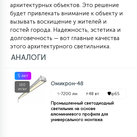
7
архитектурных объектов. Это решение
УПРАВЛЕНИЕ СВЕТОМ
будет привлекать внимание к объекту и
вызывать восхищение у жителей и
34
гостей города. Надежность, эстетика и
КОМПЛЕКТУЮЩИЕ
долговечность — вот главные качества
этого архитектурного светильника.
4
СТЕКЛЯННЫЕ
АНАЛОГИ
37
5 лет
ПОДВЕСНЫЕ
Омикрон-48
150
лт/вт
✨
7200 лм
⚡
48 вт
🛡️
ip65
12
НАПОЛЬНЫЕ
Промышленный светодиодный
светильник на основе
алюминиевого профиля для
универсального монтажа
36
НАСТЕННЫЕ