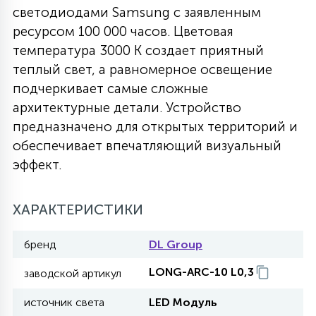
светодиодами Samsung с заявленным
27
135
ресурсом 100 000 часов. Цветовая
13
ДЕРЕВЯННЫЕ
ЦИЛИНДРИЧЕСКИЕ
3D МОТИВЫ
СЕГМЕНТ
температура 3000 К создает приятный
теплый свет, а равномерное освещение
117
568
10
144
ВОЛНИСТЫЕ
подчеркивает самые сложные
ТАБЛЕТКИ
ГИРЛЯНДЫ
АКСЕССУАРЫ К LED ПАНЕЛЯМ
архитектурные детали. Устройство
предназначено для открытых территорий и
669
79
БРА И ЛЮСТРЫ
ШАРЫ
обеспечивает впечатляющий визуальный
эффект.
2
САЛЮТЫ
ХАРАКТЕРИСТИКИ
17
бренд
DL Group
ДЕРЕВЬЯ
LONG-ARC-10 L0,3
заводской артикул
60
источник света
LED Модуль
3D ФИГУРЫ ИЗ АКРИЛА