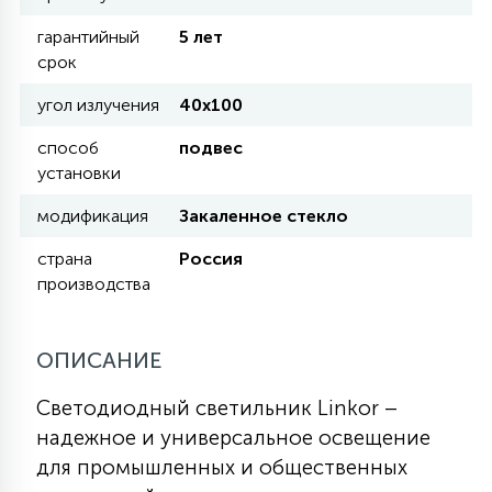
КРЕСЛА
гарантийный
5 лет
срок
6
МЕДИЦИНСКИЕ АППАРАТЫ
угол излучения
40х100
способ
подвес
3
установки
ОПЕРАЦИОННЫЕ СТОЛЫ
модификация
Закаленное стекло
17
страна
Россия
ДИНАМИЧЕСКИЙ СВЕТ
производства
98
СЦЕНИЧЕСКОЕ И СТУДИЙНОЕ
ОПИСАНИЕ
Светодиодный светильник Linkor –
6
ЛАЗЕРНЫЕ СИСТЕМЫ
надежное и универсальное освещение
для промышленных и общественных