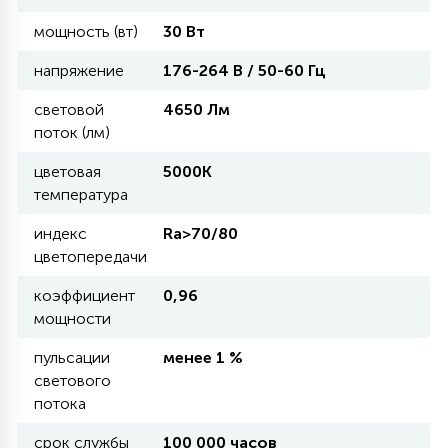
мощность (вт)
30 Вт
11
УЛИЧНЫЕ ЕЛИ
напряжение
176-264 В / 50-60 Гц
световой
4650 Лм
4
поток (лм)
ИНТЕРЬЕРНЫЕ ЕЛИ
цветовая
5000К
температура
12
КОМПЛЕКТЫ ДЛЯ ЕЛЕЙ
индекс
Ra>70/80
цветопередачи
4
ВИДЕО ЗАНАВЕСЫ
коэффициент
0,96
мощности
пульсации
менее 1 %
524
ПРАЗДНИЧНЫЕ ФИГУРЫ-
светового
ФОНАРИКИ
потока
4
КОСМЕТОЛОГИЧЕСКИЕ
срок службы
100 000 часов