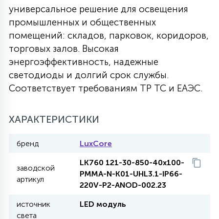
универсальное решение для освещения
27
135
промышленных и общественных
13
ДЕРЕВЯННЫЕ
ЦИЛИНДРИЧЕСКИЕ
3D МОТИВЫ
СЕГМЕНТ
помещений: складов, парковок, коридоров,
торговых залов. Высокая
117
568
10
144
ВОЛНИСТЫЕ
энергоэффективность, надежные
ТАБЛЕТКИ
ГИРЛЯНДЫ
АКСЕССУАРЫ К LED ПАНЕЛЯМ
светодиоды и долгий срок службы.
Соответствует требованиям ТР ТС и ЕАЭС.
669
79
БРА И ЛЮСТРЫ
ШАРЫ
ХАРАКТЕРИСТИКИ
2
САЛЮТЫ
бренд
LuxCore
LK760 121-30-850-40х100-
заводской
17
PMMA-N-K01-UHL3.1-IP66-
ДЕРЕВЬЯ
артикул
220V-P2-ANOD-002.23
источник
LED модуль
60
3D ФИГУРЫ ИЗ АКРИЛА
света