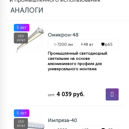
АНАЛОГИ
5 лет
Омикрон-48
150
лт/вт
✨
7200 лм
⚡
48 вт
🛡️
ip65
Промышленный светодиодный
светильник на основе
алюминиевого профиля для
универсального монтажа
4 039 руб.
опт.
5 лет
Импреза-40
150
лт/вт