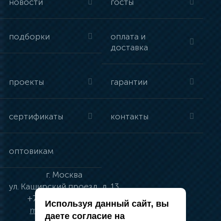
новости
госты
подборки
оплата и
доставка
проекты
гарантии
сертификаты
контакты
оптовикам
г.
Москва
ул.
Каширский проезд, д. 13
+7 (495) 134-41-83
Используя данный сайт, вы
moskva@vincci.ru
даете согласие на