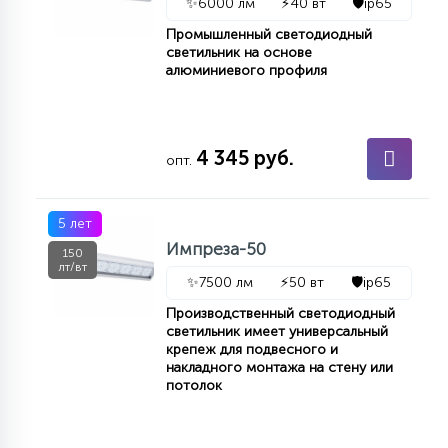
✨
6000 лм
⚡
40 вт
🛡️
ip65
Промышленный светодиодный
светильник на основе
алюминиевого профиля
4 345 руб.
опт.
5 лет
Импреза-50
150
лт/вт
✨
7500 лм
⚡
50 вт
🛡️
ip65
Производственный светодиодный
светильник имеет универсальный
крепеж для подвесного и
накладного монтажа на стену или
потолок