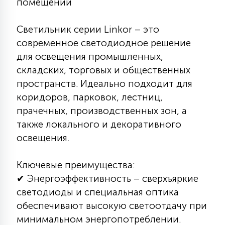
помещений
7
УПРАВЛЕНИЕ СВЕТОМ
Светильник серии Linkor – это
современное светодиодное решение
34
КОМПЛЕКТУЮЩИЕ
для освещения промышленных,
складских, торговых и общественных
4
пространств. Идеально подходит для
СТЕКЛЯННЫЕ
коридоров, парковок, лестниц,
прачечных, производственных зон, а
37
также локального и декоративного
ПОДВЕСНЫЕ
освещения.
12
Ключевые преимущества:
НАПОЛЬНЫЕ
✔ Энергоэффективность – сверхъяркие
светодиоды и специальная оптика
36
обеспечивают высокую светоотдачу при
НАСТЕННЫЕ
минимальном энергопотреблении.