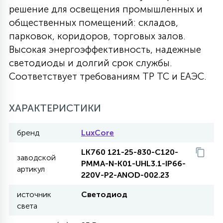
решение для освещения промышленных и
27
135
общественных помещений: складов,
13
ДЕРЕВЯННЫЕ
ЦИЛИНДРИЧЕСКИЕ
3D МОТИВЫ
СЕГМЕНТ
парковок, коридоров, торговых залов.
Высокая энергоэффективность, надежные
117
568
10
144
ВОЛНИСТЫЕ
светодиоды и долгий срок службы.
ТАБЛЕТКИ
ГИРЛЯНДЫ
АКСЕССУАРЫ К LED ПАНЕЛЯМ
Соответствует требованиям ТР ТС и ЕАЭС.
669
79
БРА И ЛЮСТРЫ
ШАРЫ
ХАРАКТЕРИСТИКИ
бренд
LuxCore
2
САЛЮТЫ
LK760 121-25-830-C120-
заводской
PMMA-N-K01-UHL3.1-IP66-
артикул
17
220V-P2-ANOD-002.23
ДЕРЕВЬЯ
источник
Светодиод
света
60
3D ФИГУРЫ ИЗ АКРИЛА