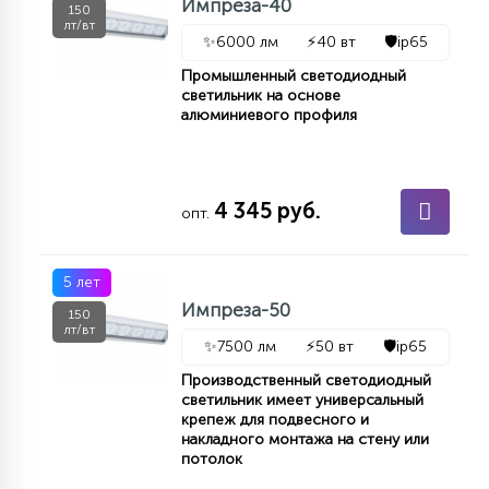
Импреза-40
150
лт/вт
✨
6000 лм
⚡
40 вт
🛡️
ip65
Промышленный светодиодный
светильник на основе
алюминиевого профиля
4 345 руб.
опт.
5 лет
Импреза-50
150
лт/вт
✨
7500 лм
⚡
50 вт
🛡️
ip65
Производственный светодиодный
светильник имеет универсальный
крепеж для подвесного и
накладного монтажа на стену или
потолок