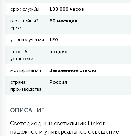
КРЕСЛА
срок службы
100 000 часов
гарантийный
60 месяцев
6
МЕДИЦИНСКИЕ АППАРАТЫ
срок
угол излучения
120
3
ОПЕРАЦИОННЫЕ СТОЛЫ
способ
подвес
установки
17
модификация
Закаленное стекло
ДИНАМИЧЕСКИЙ СВЕТ
страна
Россия
производства
98
СЦЕНИЧЕСКОЕ И СТУДИЙНОЕ
ОПИСАНИЕ
6
ЛАЗЕРНЫЕ СИСТЕМЫ
Светодиодный светильник Linkor –
надежное и универсальное освещение