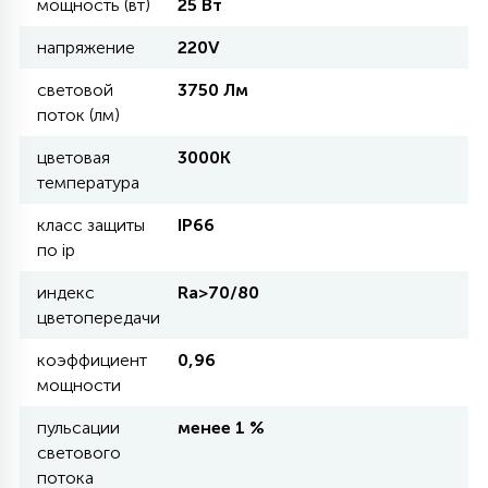
мощность (вт)
25 Вт
напряжение
220V
11
УЛИЧНЫЕ ЕЛИ
световой
3750 Лм
поток (лм)
4
ИНТЕРЬЕРНЫЕ ЕЛИ
цветовая
3000К
температура
12
класс защиты
IP66
КОМПЛЕКТЫ ДЛЯ ЕЛЕЙ
по ip
индекс
Ra>70/80
4
цветопередачи
ВИДЕО ЗАНАВЕСЫ
коэффициент
0,96
мощности
524
ПРАЗДНИЧНЫЕ ФИГУРЫ-
ФОНАРИКИ
пульсации
менее 1 %
светового
потока
4
КОСМЕТОЛОГИЧЕСКИЕ