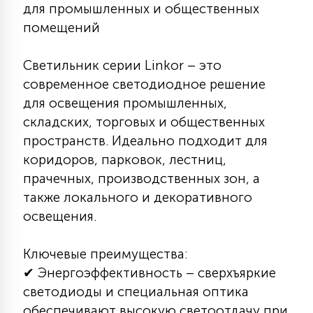
7
для промышленных и общественных
УПРАВЛЕНИЕ СВЕТОМ
помещений
34
Светильник серии Linkor – это
КОМПЛЕКТУЮЩИЕ
современное светодиодное решение
для освещения промышленных,
4
складских, торговых и общественных
СТЕКЛЯННЫЕ
пространств. Идеально подходит для
коридоров, парковок, лестниц,
37
прачечных, производственных зон, а
ПОДВЕСНЫЕ
также локального и декоративного
освещения.
12
НАПОЛЬНЫЕ
Ключевые преимущества:
✔ Энергоэффективность – сверхъяркие
36
НАСТЕННЫЕ
светодиоды и специальная оптика
обеспечивают высокую светоотдачу при