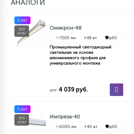
АНАЛОГИ
5 лет
Омикрон-48
150
лт/вт
✨
7200 лм
⚡
48 вт
🛡️
ip65
Промышленный светодиодный
светильник на основе
алюминиевого профиля для
универсального монтажа
4 039 руб.
опт.
5 лет
Импреза-40
150
лт/вт
✨
6000 лм
⚡
40 вт
🛡️
ip65