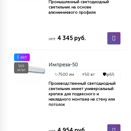
Промышленный светодиодный
светильник на основе
алюминиевого профиля
4 345 руб.
опт.
5 лет
Импреза-50
150
лт/вт
✨
7500 лм
⚡
50 вт
🛡️
ip65
Производственный светодиодный
светильник имеет универсальный
крепеж для подвесного и
накладного монтажа на стену или
потолок
4 954 руб.
опт.