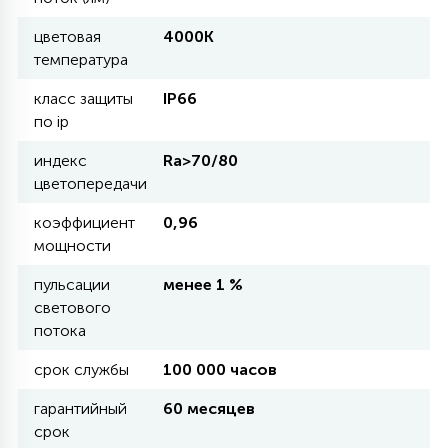
цветовая
4000К
11
температура
УЛИЧНЫЕ ЕЛИ
класс защиты
IP66
по ip
4
ИНТЕРЬЕРНЫЕ ЕЛИ
индекс
Ra>70/80
цветопередачи
12
КОМПЛЕКТЫ ДЛЯ ЕЛЕЙ
коэффициент
0,96
мощности
4
пульсации
менее 1 %
ВИДЕО ЗАНАВЕСЫ
светового
потока
524
ПРАЗДНИЧНЫЕ ФИГУРЫ-
срок службы
100 000 часов
ФОНАРИКИ
гарантийный
60 месяцев
срок
4
КОСМЕТОЛОГИЧЕСКИЕ