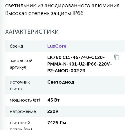
светильник из анодированного алюминия.
27
135
Высокая степень защиты IP66.
13
ДЕРЕВЯННЫЕ
ЦИЛИНДРИЧЕСКИЕ
3D МОТИВЫ
СЕГМЕНТ
ХАРАКТЕРИСТИКИ
117
568
10
144
ВОЛНИСТЫЕ
ТАБЛЕТКИ
ГИРЛЯНДЫ
АКСЕССУАРЫ К LED ПАНЕЛЯМ
бренд
LuxCore
669
79
LK760 111-45-740-C120-
БРА И ЛЮСТРЫ
ШАРЫ
заводской
PMMA-N-K01-U2-IP66-220V-
артикул
P2-ANOD-002.23
2
САЛЮТЫ
источник
Светодиод
света
мощность (вт)
45 Вт
17
ДЕРЕВЬЯ
напряжение
220V
60
световой
7425 Лм
3D ФИГУРЫ ИЗ АКРИЛА
поток (лм)