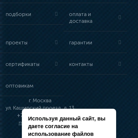
подборки
оплата и
доставка
проекты
гарантии
сертификаты
контакты
оптовикам
г.
Москва
ул.
Каширский проезд, д. 13
+7 (495) 134-41-83
Используя данный сайт, вы
moskva@vincci.ru
даете согласие на
использование файлов