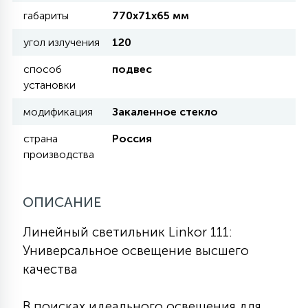
КРЕСЛА
габариты
770х71х65 мм
угол излучения
120
6
МЕДИЦИНСКИЕ АППАРАТЫ
способ
подвес
установки
3
модификация
Закаленное стекло
ОПЕРАЦИОННЫЕ СТОЛЫ
страна
Россия
производства
17
ДИНАМИЧЕСКИЙ СВЕТ
ОПИСАНИЕ
98
СЦЕНИЧЕСКОЕ И СТУДИЙНОЕ
Линейный светильник Linkor 111:
Универсальное освещение высшего
6
качества
ЛАЗЕРНЫЕ СИСТЕМЫ
В поисках идеального освещения для