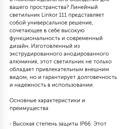
7
вашего пространства? Линейный
УПРАВЛЕНИЕ СВЕТОМ
светильник Linkor 111 представляет
собой универсальное решение,
34
КОМПЛЕКТУЮЩИЕ
сочетающее в себе высокую
функциональность и современный
дизайн. Изготовленный из
4
СТЕКЛЯННЫЕ
экструдированного анодированного
алюминия, этот светильник не только
обладает привлекательным внешним
37
ПОДВЕСНЫЕ
видом, но и гарантирует долговечность
и надежность в использовании.
12
НАПОЛЬНЫЕ
Основные характеристики и
преимущества:
36
НАСТЕННЫЕ
- Высокая степень защиты IP66: Этот