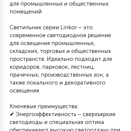
7
для промышленных и общественных
УПРАВЛЕНИЕ СВЕТОМ
помещений
34
Светильник серии Linkor – это
КОМПЛЕКТУЮЩИЕ
современное светодиодное решение
для освещения промышленных,
4
складских, торговых и общественных
СТЕКЛЯННЫЕ
пространств. Идеально подходит для
коридоров, парковок, лестниц,
37
прачечных, производственных зон, а
ПОДВЕСНЫЕ
также локального и декоративного
освещения.
12
НАПОЛЬНЫЕ
Ключевые преимущества:
✔ Энергоэффективность – сверхъяркие
36
НАСТЕННЫЕ
светодиоды и специальная оптика
обеспечивают высокую светоотдачу при