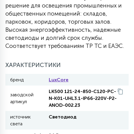
решение для освещения промышленных и
27
135
общественных помещений: складов,
13
ДЕРЕВЯННЫЕ
ЦИЛИНДРИЧЕСКИЕ
3D МОТИВЫ
СЕГМЕНТ
парковок, коридоров, торговых залов.
Высокая энергоэффективность, надежные
117
568
10
144
ВОЛНИСТЫЕ
светодиоды и долгий срок службы.
ТАБЛЕТКИ
ГИРЛЯНДЫ
АКСЕССУАРЫ К LED ПАНЕЛЯМ
Соответствует требованиям ТР ТС и ЕАЭС.
669
79
БРА И ЛЮСТРЫ
ШАРЫ
ХАРАКТЕРИСТИКИ
бренд
LuxCore
2
САЛЮТЫ
LK500 121-24-850-C120-PC-
заводской
N-K01-UHL3.1-IP66-220V-P2-
артикул
17
ANOD-002.23
ДЕРЕВЬЯ
источник
Светодиод
света
60
3D ФИГУРЫ ИЗ АКРИЛА