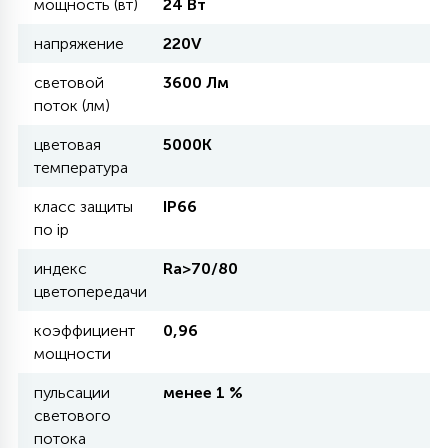
мощность (вт)
24 Вт
напряжение
220V
11
УЛИЧНЫЕ ЕЛИ
световой
3600 Лм
поток (лм)
4
ИНТЕРЬЕРНЫЕ ЕЛИ
цветовая
5000К
температура
12
класс защиты
IP66
КОМПЛЕКТЫ ДЛЯ ЕЛЕЙ
по ip
индекс
Ra>70/80
4
цветопередачи
ВИДЕО ЗАНАВЕСЫ
коэффициент
0,96
мощности
524
ПРАЗДНИЧНЫЕ ФИГУРЫ-
ФОНАРИКИ
пульсации
менее 1 %
светового
потока
4
КОСМЕТОЛОГИЧЕСКИЕ