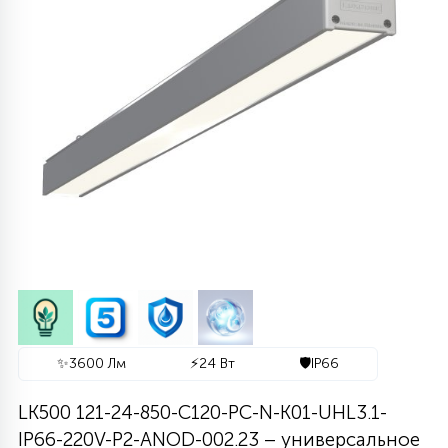
290
636
364
48
63
65
1020
775
616
1012
80
ДИЗАЙНЕРСКИЕ
ЛИНЕЙНЫЕ 2Х18
УЛЬТРАТОНКИЕ
ЦИЛИНДРИЧЕСКИЕ
С РЕШЕТКОЙ
СЕТКИ
ПОЖАРОБЕЗОПАСНЫЕ
КОНСОЛЬНЫЕ
ЛИНЕЙНЫЕ АРХИТЕКТУРНЫЕ
ТОРШЕРНЫЕ ДЛЯ ПАРКОВ
СВЕТОДИОДНЫЕ-LED ПАНЕЛИ
1174
938
346
77
11
4305
107
СВЕРХМОЩНЫЕ
762
3117
РЕМЕННЫЕ
СТЕНОВЫЕ
АКЦЕНТНЫЕ ВСТРАИВАЕМЫЕ
МНОГОУГОЛЬНИКИ
СОСУЛЬКИ
ГРУНТОВЫЕ
СВЕТОВЫЕ ОПОРЫ
МЕДИЦИНСКИЕ IP54\IP65
ПРОМЫШЛЕННЫЕ
1136
238
212
41
ФОКУСИРОВАННЫЕ
244
287
113
719
ОДНОФАЗНЫЕ ТРЕКИ
ПОВОРОТНЫЕ
КОЛЬЦЕВЫЕ
СНЕЖИНКИ
ЛАНДШАФТНЫЕ
НИЗКОВОЛЬТНЫЕ
ДЛЯ АЗС ПОД КОЗЫРЁК
ШКОЛЬНЫЕ
НАКЛАДНЫЕ
740
661
99
ДИЗАЙНЕРСКИЕ
73
45
327
1035
ТРЕХФАЗНЫЕ ТРЕКИ
ДРЕВОВИДНЫЕ
С УПРАВЛЕНИЕМ
ДЛЯ МОСТОВ
ДЮРАЛАЙТ
ПРОЖЕКТОРА
CLIP-IN IP54
ВСТРАИВАЕМЫЕ
2476
27
537
77
14
1831
193
МАГНИТНЫЕ ТРЕКИ
ТАБЛЕТКИ
ИНТЕРЬЕРНЫЕ
НАСТЕННЫЕ
БЕЛТ-ЛАЙТ
СВЕРХМОЩНЫЕ
ROCKFON И ECOPHON
✨
3600 Лм
⚡
24 Вт
🛡️
IP66
60
130
427
21
LK500 121-24-850-C120-PC-N-K01-UHL3.1-
309
UGR
ПОДСТЕЛЛАЖНЫЕ
ПОДВОДНЫЕ
2D МОТИВЫ
ПРОМЫШЛЕННЫЕ
IP66-220V-P2-ANOD-002.23 – универсальное