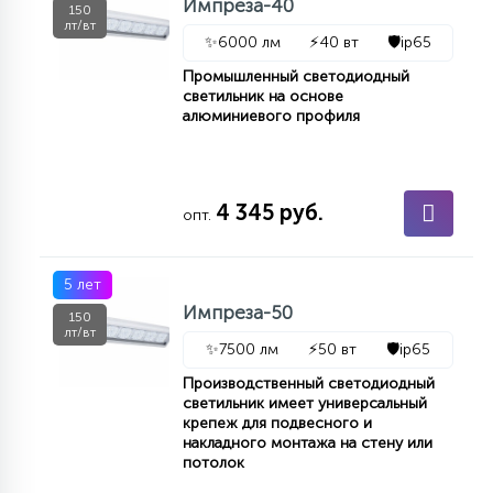
Импреза-40
150
лт/вт
✨
6000 лм
⚡
40 вт
🛡️
ip65
Промышленный светодиодный
светильник на основе
алюминиевого профиля
4 345 руб.
опт.
5 лет
Импреза-50
150
лт/вт
✨
7500 лм
⚡
50 вт
🛡️
ip65
Производственный светодиодный
светильник имеет универсальный
крепеж для подвесного и
накладного монтажа на стену или
потолок