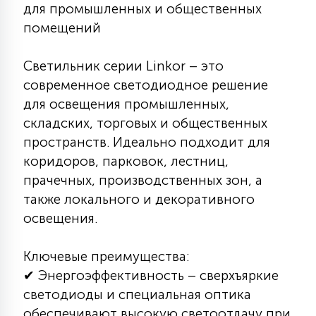
7
для промышленных и общественных
УПРАВЛЕНИЕ СВЕТОМ
помещений
34
Светильник серии Linkor – это
КОМПЛЕКТУЮЩИЕ
современное светодиодное решение
для освещения промышленных,
4
складских, торговых и общественных
СТЕКЛЯННЫЕ
пространств. Идеально подходит для
коридоров, парковок, лестниц,
37
прачечных, производственных зон, а
ПОДВЕСНЫЕ
также локального и декоративного
освещения.
12
НАПОЛЬНЫЕ
Ключевые преимущества:
✔ Энергоэффективность – сверхъяркие
36
НАСТЕННЫЕ
светодиоды и специальная оптика
обеспечивают высокую светоотдачу при