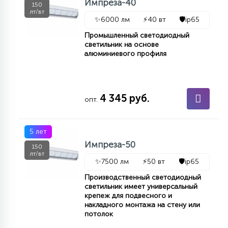
Импреза-40
150
лт/вт
✨
6000 лм
⚡
40 вт
🛡️
ip65
Промышленный светодиодный
светильник на основе
алюминиевого профиля
4 345 руб.
опт.
5 лет
Импреза-50
150
лт/вт
✨
7500 лм
⚡
50 вт
🛡️
ip65
Производственный светодиодный
светильник имеет универсальный
крепеж для подвесного и
накладного монтажа на стену или
потолок