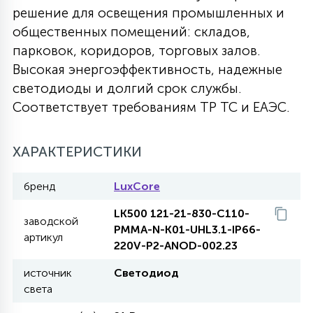
решение для освещения промышленных и
27
135
общественных помещений: складов,
13
ДЕРЕВЯННЫЕ
ЦИЛИНДРИЧЕСКИЕ
3D МОТИВЫ
СЕГМЕНТ
парковок, коридоров, торговых залов.
Высокая энергоэффективность, надежные
117
568
10
144
ВОЛНИСТЫЕ
светодиоды и долгий срок службы.
ТАБЛЕТКИ
ГИРЛЯНДЫ
АКСЕССУАРЫ К LED ПАНЕЛЯМ
Соответствует требованиям ТР ТС и ЕАЭС.
669
79
БРА И ЛЮСТРЫ
ШАРЫ
ХАРАКТЕРИСТИКИ
бренд
LuxCore
2
САЛЮТЫ
LK500 121-21-830-C110-
заводской
PMMA-N-K01-UHL3.1-IP66-
артикул
17
220V-P2-ANOD-002.23
ДЕРЕВЬЯ
источник
Светодиод
света
60
3D ФИГУРЫ ИЗ АКРИЛА