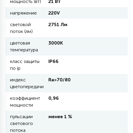
мощность (вт)
21 Вт
напряжение
220V
11
УЛИЧНЫЕ ЕЛИ
световой
2751 Лм
поток (лм)
4
ИНТЕРЬЕРНЫЕ ЕЛИ
цветовая
3000К
температура
12
класс защиты
IP66
КОМПЛЕКТЫ ДЛЯ ЕЛЕЙ
по ip
индекс
Ra>70/80
4
цветопередачи
ВИДЕО ЗАНАВЕСЫ
коэффициент
0,96
мощности
524
ПРАЗДНИЧНЫЕ ФИГУРЫ-
ФОНАРИКИ
пульсации
менее 1 %
светового
потока
4
КОСМЕТОЛОГИЧЕСКИЕ