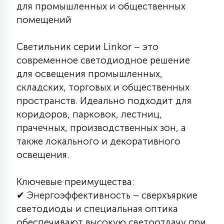
7
для промышленных и общественных
УПРАВЛЕНИЕ СВЕТОМ
помещений
34
Светильник серии Linkor – это
КОМПЛЕКТУЮЩИЕ
современное светодиодное решение
для освещения промышленных,
4
складских, торговых и общественных
СТЕКЛЯННЫЕ
пространств. Идеально подходит для
коридоров, парковок, лестниц,
37
прачечных, производственных зон, а
ПОДВЕСНЫЕ
также локального и декоративного
освещения.
12
НАПОЛЬНЫЕ
Ключевые преимущества:
✔ Энергоэффективность – сверхъяркие
36
НАСТЕННЫЕ
светодиоды и специальная оптика
обеспечивают высокую светоотдачу при