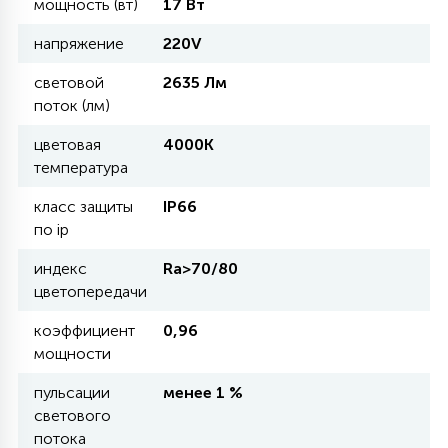
мощность (вт)
17 Вт
напряжение
220V
11
УЛИЧНЫЕ ЕЛИ
световой
2635 Лм
поток (лм)
4
ИНТЕРЬЕРНЫЕ ЕЛИ
цветовая
4000К
температура
12
класс защиты
IP66
КОМПЛЕКТЫ ДЛЯ ЕЛЕЙ
по ip
индекс
Ra>70/80
4
цветопередачи
ВИДЕО ЗАНАВЕСЫ
коэффициент
0,96
мощности
524
ПРАЗДНИЧНЫЕ ФИГУРЫ-
ФОНАРИКИ
пульсации
менее 1 %
светового
потока
4
КОСМЕТОЛОГИЧЕСКИЕ