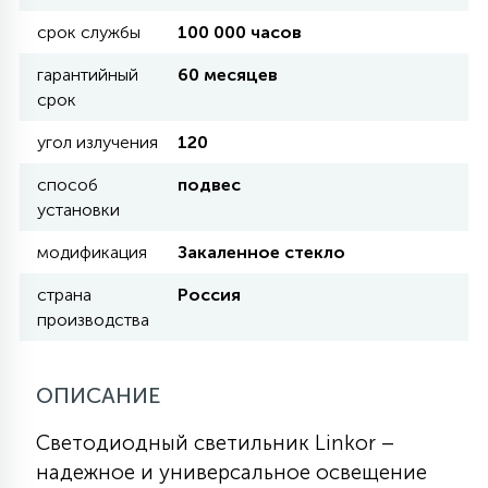
КРЕСЛА
срок службы
100 000 часов
гарантийный
60 месяцев
6
МЕДИЦИНСКИЕ АППАРАТЫ
срок
угол излучения
120
3
ОПЕРАЦИОННЫЕ СТОЛЫ
способ
подвес
установки
17
модификация
Закаленное стекло
ДИНАМИЧЕСКИЙ СВЕТ
страна
Россия
производства
98
СЦЕНИЧЕСКОЕ И СТУДИЙНОЕ
ОПИСАНИЕ
6
ЛАЗЕРНЫЕ СИСТЕМЫ
Светодиодный светильник Linkor –
надежное и универсальное освещение