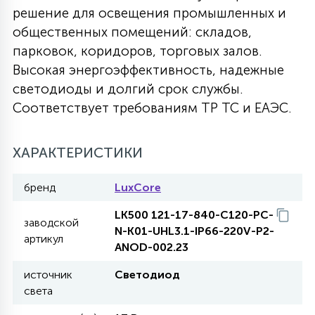
решение для освещения промышленных и
27
135
общественных помещений: складов,
13
ДЕРЕВЯННЫЕ
ЦИЛИНДРИЧЕСКИЕ
3D МОТИВЫ
СЕГМЕНТ
парковок, коридоров, торговых залов.
Высокая энергоэффективность, надежные
117
568
10
144
ВОЛНИСТЫЕ
светодиоды и долгий срок службы.
ТАБЛЕТКИ
ГИРЛЯНДЫ
АКСЕССУАРЫ К LED ПАНЕЛЯМ
Соответствует требованиям ТР ТС и ЕАЭС.
669
79
БРА И ЛЮСТРЫ
ШАРЫ
ХАРАКТЕРИСТИКИ
бренд
LuxCore
2
САЛЮТЫ
LK500 121-17-840-C120-PC-
заводской
N-K01-UHL3.1-IP66-220V-P2-
артикул
17
ANOD-002.23
ДЕРЕВЬЯ
источник
Светодиод
света
60
3D ФИГУРЫ ИЗ АКРИЛА