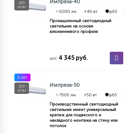
Импреза-40
150
лт/вт
✨
6000 лм
⚡
40 вт
🛡️
ip65
Промышленный светодиодный
светильник на основе
алюминиевого профиля
4 345 руб.
опт.
5 лет
Импреза-50
150
лт/вт
✨
7500 лм
⚡
50 вт
🛡️
ip65
Производственный светодиодный
светильник имеет универсальный
крепеж для подвесного и
накладного монтажа на стену или
потолок