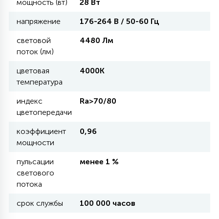
мощность (вт)
28 Вт
напряжение
176-264 В / 50-60 Гц
11
УЛИЧНЫЕ ЕЛИ
световой
4480 Лм
поток (лм)
4
ИНТЕРЬЕРНЫЕ ЕЛИ
цветовая
4000К
температура
12
индекс
Ra>70/80
КОМПЛЕКТЫ ДЛЯ ЕЛЕЙ
цветопередачи
коэффициент
0,96
4
мощности
ВИДЕО ЗАНАВЕСЫ
пульсации
менее 1 %
светового
524
ПРАЗДНИЧНЫЕ ФИГУРЫ-
потока
ФОНАРИКИ
срок службы
100 000 часов
4
КОСМЕТОЛОГИЧЕСКИЕ