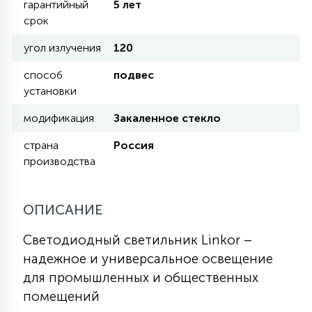
гарантийный
5 лет
КРЕСЛА
срок
угол излучения
120
6
МЕДИЦИНСКИЕ АППАРАТЫ
способ
подвес
установки
3
ОПЕРАЦИОННЫЕ СТОЛЫ
модификация
Закаленное стекло
страна
Россия
17
производства
ДИНАМИЧЕСКИЙ СВЕТ
ОПИСАНИЕ
98
СЦЕНИЧЕСКОЕ И СТУДИЙНОЕ
Светодиодный светильник Linkor –
надежное и универсальное освещение
6
ЛАЗЕРНЫЕ СИСТЕМЫ
для промышленных и общественных
помещений