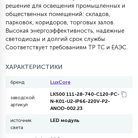
решение для освещения промышленных и
27
135
общественных помещений: складов,
13
ДЕРЕВЯННЫЕ
ЦИЛИНДРИЧЕСКИЕ
3D МОТИВЫ
СЕГМЕНТ
парковок, коридоров, торговых залов.
Высокая энергоэффективность, надежные
117
568
10
144
ВОЛНИСТЫЕ
светодиоды и долгий срок службы.
ТАБЛЕТКИ
ГИРЛЯНДЫ
АКСЕССУАРЫ К LED ПАНЕЛЯМ
Соответствует требованиям ТР ТС и ЕАЭС.
669
79
БРА И ЛЮСТРЫ
ШАРЫ
ХАРАКТЕРИСТИКИ
бренд
LuxCore
2
САЛЮТЫ
LK500 111-28-740-C120-PC-
заводской
N-K01-U2-IP66-220V-P2-
артикул
17
ANOD-002.23
ДЕРЕВЬЯ
источник
LED модуль
света
60
3D ФИГУРЫ ИЗ АКРИЛА