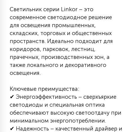
7
УПРАВЛЕНИЕ СВЕТОМ
Светильник серии Linkor – это
современное светодиодное решение
для освещения промышленных,
34
КОМПЛЕКТУЮЩИЕ
складских, торговых и общественных
пространств. Идеально подходит для
4
коридоров, парковок, лестниц,
СТЕКЛЯННЫЕ
прачечных, производственных зон, а
также локального и декоративного
37
освещения.
ПОДВЕСНЫЕ
Ключевые преимущества:
12
✔ Энергоэффективность – сверхъяркие
НАПОЛЬНЫЕ
светодиоды и специальная оптика
обеспечивают высокую светоотдачу при
36
минимальном энергопотреблении.
НАСТЕННЫЕ
✔ Надежность – качественный драйвер и