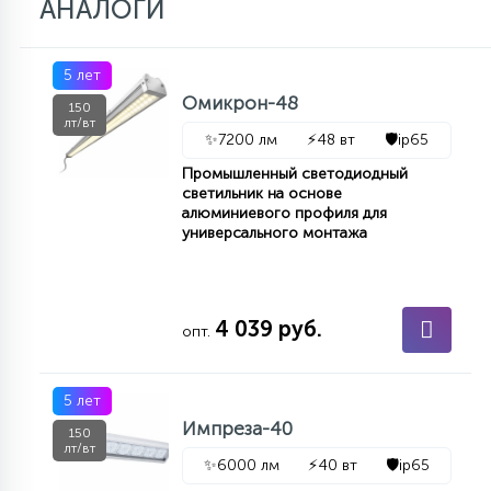
АНАЛОГИ
5 лет
Омикрон-48
150
лт/вт
✨
7200 лм
⚡
48 вт
🛡️
ip65
Промышленный светодиодный
светильник на основе
алюминиевого профиля для
универсального монтажа
4 039 руб.
опт.
5 лет
Импреза-40
150
лт/вт
✨
6000 лм
⚡
40 вт
🛡️
ip65