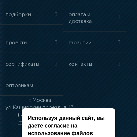
подборки
оплата и
доставка
проекты
гарантии
сертификаты
контакты
оптовикам
г.
Москва
ул.
Каширский проезд, д. 13
+7 (495) 134-41-83
Используя данный сайт, вы
moskva@vincci.ru
даете согласие на
использование файлов