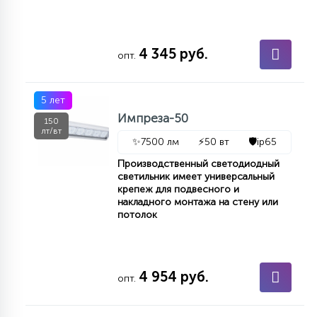
4 345 руб.
опт.
5 лет
Импреза-50
150
лт/вт
✨
7500 лм
⚡
50 вт
🛡️
ip65
Производственный светодиодный
светильник имеет универсальный
крепеж для подвесного и
накладного монтажа на стену или
потолок
4 954 руб.
опт.