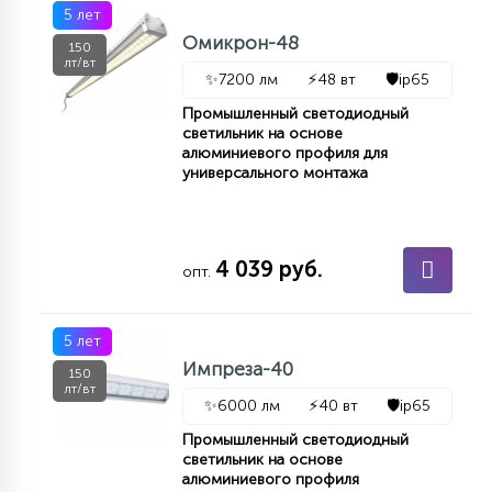
5 лет
Омикрон-48
150
лт/вт
✨
7200 лм
⚡
48 вт
🛡️
ip65
Промышленный светодиодный
светильник на основе
алюминиевого профиля для
универсального монтажа
4 039 руб.
опт.
5 лет
Импреза-40
150
лт/вт
✨
6000 лм
⚡
40 вт
🛡️
ip65
Промышленный светодиодный
светильник на основе
алюминиевого профиля