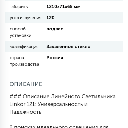
КРЕСЛА
габариты
1210х71х65 мм
угол излучения
120
6
МЕДИЦИНСКИЕ АППАРАТЫ
способ
подвес
установки
3
модификация
Закаленное стекло
ОПЕРАЦИОННЫЕ СТОЛЫ
страна
Россия
производства
17
ДИНАМИЧЕСКИЙ СВЕТ
ОПИСАНИЕ
98
СЦЕНИЧЕСКОЕ И СТУДИЙНОЕ
### Описание Линейного Светильника
Linkor 121: Универсальность и
6
Надежность
ЛАЗЕРНЫЕ СИСТЕМЫ
В поисках идеального освещения для