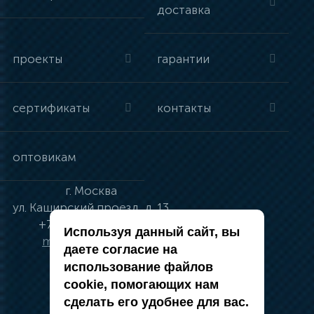
доставка
проекты
гарантии
сертификаты
контакты
оптовикам
г.
Москва
ул.
Каширский проезд, д. 13
+7 (495) 134-41-83
Используя данный сайт, вы
moskva@vincci.ru
даете согласие на
использование файлов
cookie, помогающих нам
сделать его удобнее для вас.
политика в отношении обработки