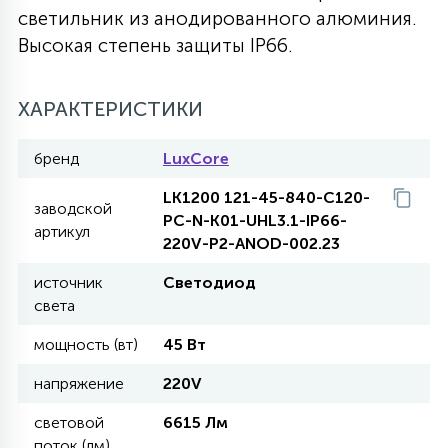
светильник из анодированного алюминия.
27
135
Высокая степень защиты IP66.
13
ДЕРЕВЯННЫЕ
ЦИЛИНДРИЧЕСКИЕ
3D МОТИВЫ
СЕГМЕНТ
ХАРАКТЕРИСТИКИ
117
568
10
144
ВОЛНИСТЫЕ
ТАБЛЕТКИ
ГИРЛЯНДЫ
АКСЕССУАРЫ К LED ПАНЕЛЯМ
бренд
LuxCore
669
79
LK1200 121-45-840-C120-
БРА И ЛЮСТРЫ
ШАРЫ
заводской
PC-N-K01-UHL3.1-IP66-
артикул
220V-P2-ANOD-002.23
2
САЛЮТЫ
источник
Светодиод
света
мощность (вт)
45 Вт
17
ДЕРЕВЬЯ
напряжение
220V
60
световой
6615 Лм
3D ФИГУРЫ ИЗ АКРИЛА
поток (лм)