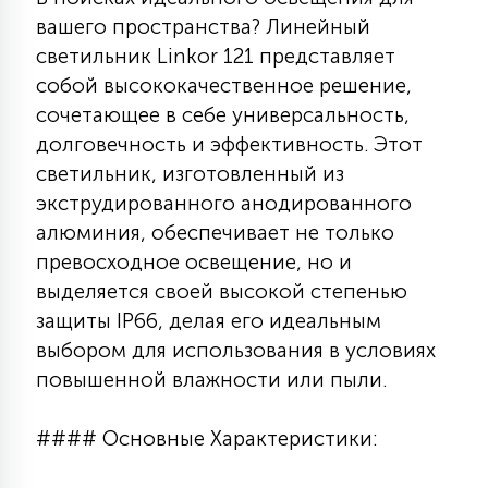
7
вашего пространства? Линейный
УПРАВЛЕНИЕ СВЕТОМ
светильник Linkor 121 представляет
собой высококачественное решение,
34
КОМПЛЕКТУЮЩИЕ
сочетающее в себе универсальность,
долговечность и эффективность. Этот
светильник, изготовленный из
4
СТЕКЛЯННЫЕ
экструдированного анодированного
алюминия, обеспечивает не только
превосходное освещение, но и
37
ПОДВЕСНЫЕ
выделяется своей высокой степенью
защиты IP66, делая его идеальным
12
выбором для использования в условиях
НАПОЛЬНЫЕ
повышенной влажности или пыли.
36
#### Основные Характеристики:
НАСТЕННЫЕ