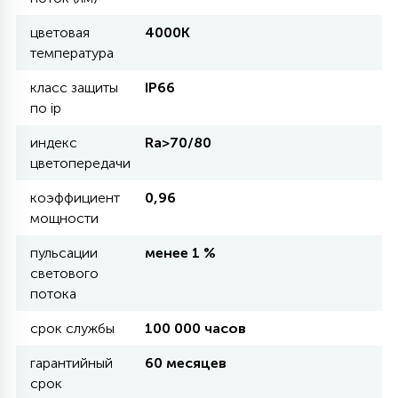
цветовая
4000К
11
температура
УЛИЧНЫЕ ЕЛИ
класс защиты
IP66
по ip
4
ИНТЕРЬЕРНЫЕ ЕЛИ
индекс
Ra>70/80
цветопередачи
12
КОМПЛЕКТЫ ДЛЯ ЕЛЕЙ
коэффициент
0,96
мощности
4
пульсации
менее 1 %
ВИДЕО ЗАНАВЕСЫ
светового
потока
524
ПРАЗДНИЧНЫЕ ФИГУРЫ-
срок службы
100 000 часов
ФОНАРИКИ
гарантийный
60 месяцев
срок
4
КОСМЕТОЛОГИЧЕСКИЕ