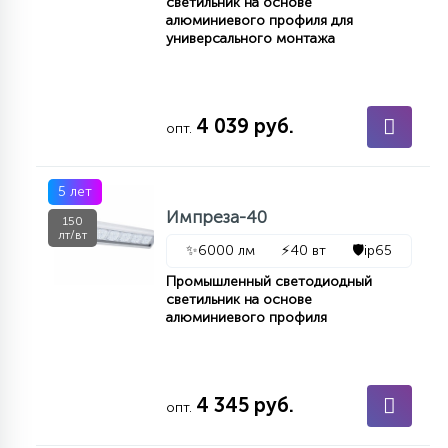
светильник на основе
алюминиевого профиля для
15
С УПРАВЛЕНИЕМ
универсального монтажа
41
АКСЕССУАРЫ
4 039 руб.
опт.
5 лет
Импреза-40
150
лт/вт
✨
6000 лм
⚡
40 вт
🛡️
ip65
Промышленный светодиодный
светильник на основе
алюминиевого профиля
4 345 руб.
опт.