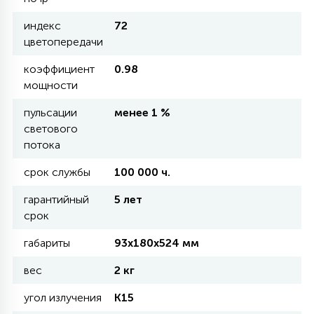
КРЕСЛА
индекс
72
цветопередачи
6
МЕДИЦИНСКИЕ АППАРАТЫ
коэффициент
0.98
мощности
3
пульсации
менее 1 %
ОПЕРАЦИОННЫЕ СТОЛЫ
светового
потока
17
ДИНАМИЧЕСКИЙ СВЕТ
срок службы
100 000 ч.
гарантийный
5 лет
98
срок
СЦЕНИЧЕСКОЕ И СТУДИЙНОЕ
габариты
93х180х524 мм
6
вес
2 кг
ЛАЗЕРНЫЕ СИСТЕМЫ
угол излучения
К15