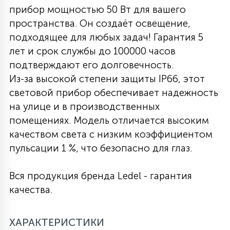
прибор мощностью 50 Вт для вашего
27
135
пространства. Он создаёт освещение,
13
ДЕРЕВЯННЫЕ
ЦИЛИНДРИЧЕСКИЕ
3D МОТИВЫ
СЕГМЕНТ
подходящее для любых задач! Гарантия 5
лет и срок службы до 100000 часов
117
568
10
144
ВОЛНИСТЫЕ
подтверждают его долговечность.
ТАБЛЕТКИ
ГИРЛЯНДЫ
АКСЕССУАРЫ К LED ПАНЕЛЯМ
Из-за высокой степени защиты IP66, этот
световой прибор обеспечивает надежность
669
79
БРА И ЛЮСТРЫ
ШАРЫ
на улице и в производственных
помещениях. Модель отличается высоким
качеством света с низким коэффициентом
2
САЛЮТЫ
пульсации 1 %, что безопасно для глаз.
Вся продукция бренда Ledel - гарантия
17
ДЕРЕВЬЯ
качества.
60
ХАРАКТЕРИСТИКИ
3D ФИГУРЫ ИЗ АКРИЛА