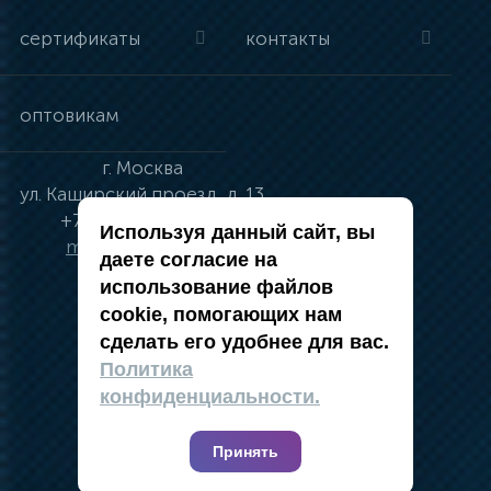
сертификаты
контакты
оптовикам
г.
Москва
ул.
Каширский проезд, д. 13
+7 (495) 134-41-83
Используя данный сайт, вы
moskva@vincci.ru
даете согласие на
использование файлов
cookie, помогающих нам
сделать его удобнее для вас.
политика в отношении обработки
Политика
персональных данных
конфиденциальности.
публичная оферта
карта сайта
Принять
2019 — 2026 @ Компания Vincci