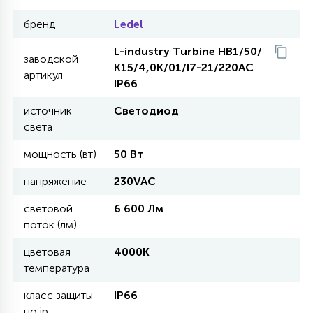
бренд
Ledel
11
УЛИЧНЫЕ ЕЛИ
L-industry Turbine HB1/50/
заводской
К15/4,0K/01/I7-21/220AC
артикул
IP66
4
ИНТЕРЬЕРНЫЕ ЕЛИ
источник
Светодиод
света
12
КОМПЛЕКТЫ ДЛЯ ЕЛЕЙ
мощность (вт)
50 Вт
напряжение
230VAC
4
ВИДЕО ЗАНАВЕСЫ
световой
6 600 Лм
поток (лм)
524
цветовая
ПРАЗДНИЧНЫЕ ФИГУРЫ-
4000К
температура
ФОНАРИКИ
класс защиты
IP66
4
КОСМЕТОЛОГИЧЕСКИЕ
по ip