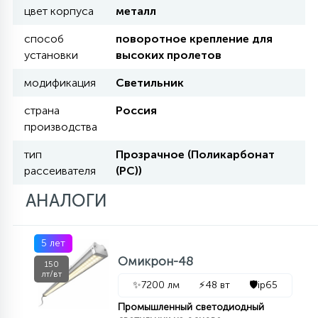
7
цвет корпуса
металл
УПРАВЛЕНИЕ СВЕТОМ
способ
поворотное крепление для
установки
высоких пролетов
34
КОМПЛЕКТУЮЩИЕ
модификация
Светильник
страна
Россия
4
СТЕКЛЯННЫЕ
производства
тип
Прозрачное (Поликарбонат
рассеивателя
(PC))
37
ПОДВЕСНЫЕ
АНАЛОГИ
12
НАПОЛЬНЫЕ
5 лет
Омикрон-48
150
лт/вт
36
✨
7200 лм
⚡
48 вт
🛡️
ip65
НАСТЕННЫЕ
Промышленный светодиодный