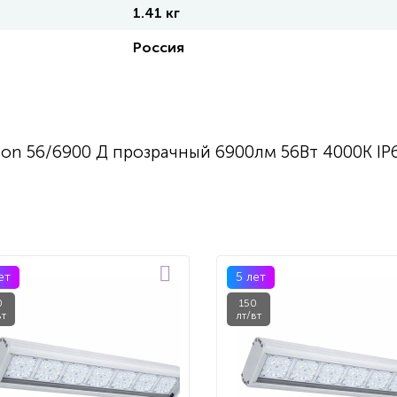
1.41 кг
Россия
ton 56/6900 Д прозрачный 6900лм 56Вт 4000K IP
ет
5 лет
0
150
вт
лт/вт