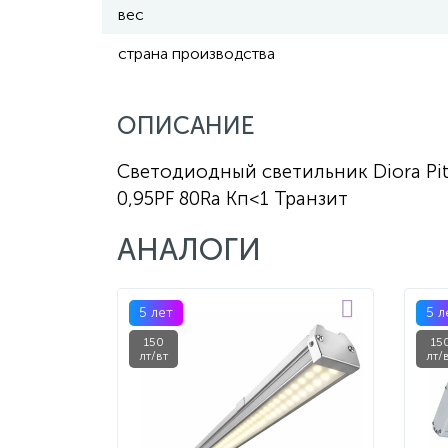
вес
страна производства
ОПИСАНИЕ
Светодиодный светильник Diora Pi
0,95PF 80Ra Кп<1 Транзит
АНАЛОГИ
5 лет
5 л
150
15
лт/вт
лт/