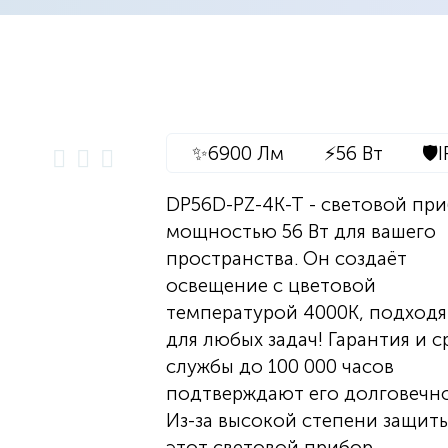
✨
6900 Лм
⚡
56 Вт
🛡️
I
DP56D-PZ-4K-T - световой пр
мощностью 56 Вт для вашего
пространства. Он создаёт
освещение с цветовой
температурой 4000K, подход
для любых задач! Гарантия и с
службы до 100 000 часов
подтверждают его долговечно
Из-за высокой степени защиты
этот световой прибор