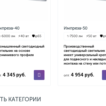
мпреза-40
Импреза-50
✨
6000 лм
⚡
40 вт
🛡️
ip65
✨
7500 лм
⚡
50 вт
🛡️
i
омышленный светодиодный
Производственный
етильник на основе
светодиодный светильник
юминиевого профиля
имеет универсальный кре
для подвесного и накладн
монтажа на стену или пот
4 345 руб.
4 954 руб.
т.
опт.
ТЬ КАТЕГОРИИ