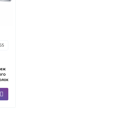
p65
пеж
ого
олок