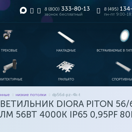
333-80-13
134-
8 (800)
8 (495)
звонок бесплатный
пн-пт 9:00-18
ТРЕКОВЫЕ
НАКЛАДНЫЕ
ВСТРАИВАЕМЫЕ В ГИ
ЫЕ
МЫШЛЕННЫЕ
РЕКИ
ИТНЫЕ ТРЕКИ
ОДНОФАЗНЫЕ ТРЕКИ
ЛИНЕЙНЫЕ IP20-IP40
ЛИНЕЙНЫЕ IP65
С УПРАВЛЕНИЕМ
ДИЗАЙНЕРСКИЕ НАКЛАДНЫЕ
ДЛЯ ДОСОК
ЛИНЕЙНЫЕ 2Х18
ФОКУСИРОВАННЫЕ НАКЛАДНЫЕ
РХИТЕКТУРНЫЕ
ГРИЛЬЯТО
СПОРТИВНЫ
АВАРИЙНЫЕ
ТОРА АРХИТЕКТУРНЫЕ
ПРОЖЕКТОРА RGB
АКЦЕНТНЫЕ АРХИТЕКТУРНЫЕ
СТАНДАРТНЫЕ 60Х60
ЛИНЕЙНЫЕ АРХИТЕКТУРНЫЕ
ДИЗАЙНЕРСКИЕ ГРИЛЬЯТО
ДЛЯ МОСТОВ
ГРИЛЬЯТО-МИНИ
АНАЛОГИ 4Х18
енные
низкие потолки
dp56d-pz-4k-t
ЕТИЛЬНИК DIORA PITON 56/
М 56ВТ 4000K IP65 0,95PF 8