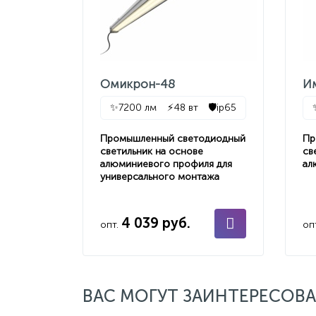
Омикрон-48
И
✨
7200 лм
⚡
48 вт
🛡️
ip65
Промышленный светодиодный
Пр
светильник на основе
св
алюминиевого профиля для
ал
универсального монтажа
4 039 руб.
опт.
оп
ВАС МОГУТ ЗАИНТЕРЕСОВА