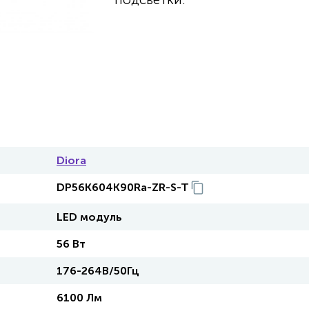
Diora
DP56K604K90Ra-ZR-S-T
LED модуль
56 Вт
176-264В/50Гц
6100 Лм