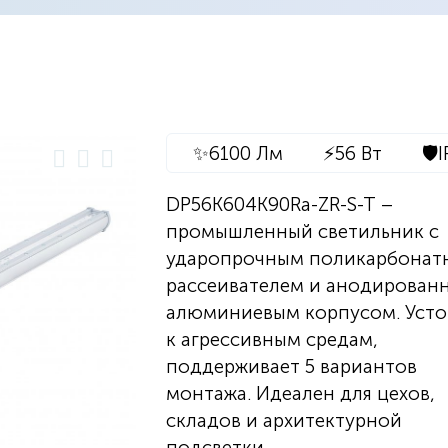
✨
6100 Лм
⚡
56 Вт
🛡️
I
DP56K604K90Ra-ZR-S-T –
промышленный светильник с
ударопрочным поликарбонат
рассеивателем и анодирован
алюминиевым корпусом. Усто
к агрессивным средам,
поддерживает 5 вариантов
монтажа. Идеален для цехов,
складов и архитектурной
подсветки.