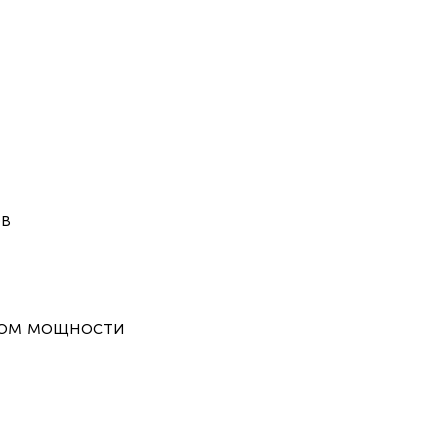
ов
ром мощности