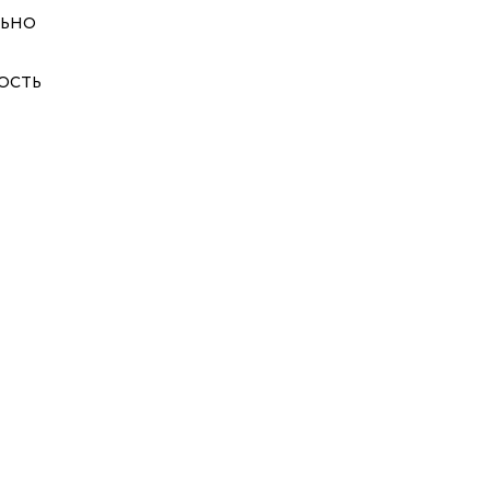
льно
ость