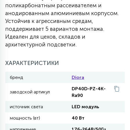
поликарбонатным рассеивателем и
27
135
анодированным алюминиевым корпусом.
13
ДЕРЕВЯННЫЕ
ЦИЛИНДРИЧЕСКИЕ
3D МОТИВЫ
СЕГМЕНТ
Устойчив к агрессивным средам,
поддерживает 5 вариантов монтажа.
117
568
10
144
ВОЛНИСТЫЕ
Идеален для цехов, складов и
ТАБЛЕТКИ
ГИРЛЯНДЫ
АКСЕССУАРЫ К LED ПАНЕЛЯМ
архитектурной подсветки.
669
79
БРА И ЛЮСТРЫ
ШАРЫ
ХАРАКТЕРИСТИКИ
бренд
Diora
2
САЛЮТЫ
DP40D-PZ-4K-
заводской артикул
Ra90
17
ДЕРЕВЬЯ
источник света
LED модуль
мощность (вт)
40 Вт
60
3D ФИГУРЫ ИЗ АКРИЛА
напряжение
176-264В/50Гц