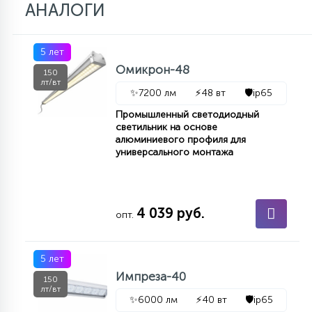
АНАЛОГИ
5 лет
Омикрон-48
150
лт/вт
✨
7200 лм
⚡
48 вт
🛡️
ip65
Промышленный светодиодный
светильник на основе
алюминиевого профиля для
универсального монтажа
4 039 руб.
опт.
5 лет
Импреза-40
150
лт/вт
✨
6000 лм
⚡
40 вт
🛡️
ip65