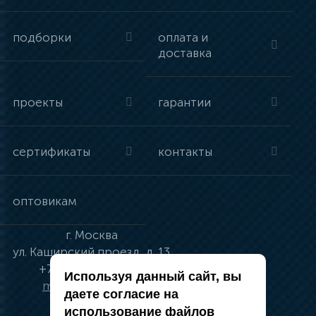
подборки
оплата и
доставка
проекты
гарантии
сертификаты
контакты
оптовикам
г.
Москва
ул.
Каширский проезд, д. 13
+7 (495) 134-41-83
Используя данный сайт, вы
moskva@vincci.ru
даете согласие на
использование файлов