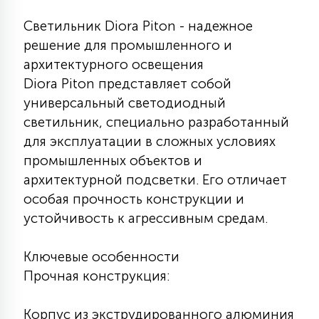
КРЕСЛА
Светильник Diora Piton - надежное
решение для промышленного и
6
МЕДИЦИНСКИЕ АППАРАТЫ
архитектурного освещения
Diora Piton представляет собой
универсальный светодиодный
3
ОПЕРАЦИОННЫЕ СТОЛЫ
светильник, специально разработанный
для эксплуатации в сложных условиях
промышленных объектов и
17
ДИНАМИЧЕСКИЙ СВЕТ
архитектурной подсветки. Его отличает
особая прочность конструкции и
98
устойчивость к агрессивным средам.
СЦЕНИЧЕСКОЕ И СТУДИЙНОЕ
Ключевые особенности
6
Прочная конструкция:
ЛАЗЕРНЫЕ СИСТЕМЫ
Корпус из экструдированного алюминия