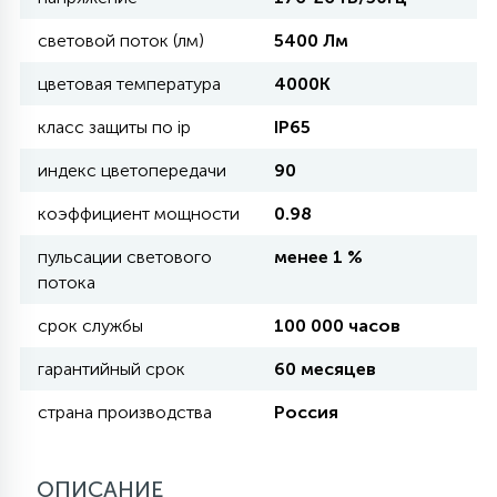
световой поток (лм)
5400 Лм
11
УЛИЧНЫЕ ЕЛИ
цветовая температура
4000K
класс защиты по ip
IP65
4
ИНТЕРЬЕРНЫЕ ЕЛИ
индекс цветопередачи
90
коэффициент мощности
0.98
12
КОМПЛЕКТЫ ДЛЯ ЕЛЕЙ
пульсации светового
менее 1 %
потока
4
срок службы
100 000 часов
ВИДЕО ЗАНАВЕСЫ
гарантийный срок
60 месяцев
524
ПРАЗДНИЧНЫЕ ФИГУРЫ-
страна производства
Россия
ФОНАРИКИ
ОПИСАНИЕ
4
КОСМЕТОЛОГИЧЕСКИЕ