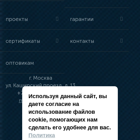
проекты
гарантии
сертификаты
контакты
оптовикам
г.
Москва
ул.
Каширский проезд, д. 13
+7 (495) 134-41-83
Используя данный сайт, вы
moskva@vincci.ru
даете согласие на
использование файлов
cookie, помогающих нам
сделать его удобнее для вас.
политика в отношении обработки
Политика
персональных данных