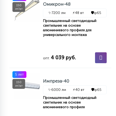
7
Омикрон-48
150
УПРАВЛЕНИЕ СВЕТОМ
лт/вт
✨
7200 лм
⚡
48 вт
🛡️
ip65
Промышленный светодиодный
34
светильник на основе
КОМПЛЕКТУЮЩИЕ
алюминиевого профиля для
универсального монтажа
4
СТЕКЛЯННЫЕ
4 039 руб.
опт.
37
ПОДВЕСНЫЕ
5 лет
Импреза-40
12
150
НАПОЛЬНЫЕ
лт/вт
✨
6000 лм
⚡
40 вт
🛡️
ip65
Промышленный светодиодный
36
светильник на основе
НАСТЕННЫЕ
алюминиевого профиля