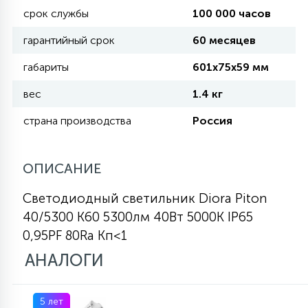
срок службы
100 000 часов
КРЕСЛА
гарантийный срок
60 месяцев
6
МЕДИЦИНСКИЕ АППАРАТЫ
габариты
601х75х59 мм
вес
1.4 кг
3
ОПЕРАЦИОННЫЕ СТОЛЫ
страна производства
Россия
17
ДИНАМИЧЕСКИЙ СВЕТ
ОПИСАНИЕ
Светодиодный светильник Diora Piton
98
40/5300 К60 5300лм 40Вт 5000K IP65
СЦЕНИЧЕСКОЕ И СТУДИЙНОЕ
0,95PF 80Ra Кп<1
АНАЛОГИ
6
ЛАЗЕРНЫЕ СИСТЕМЫ
5 лет