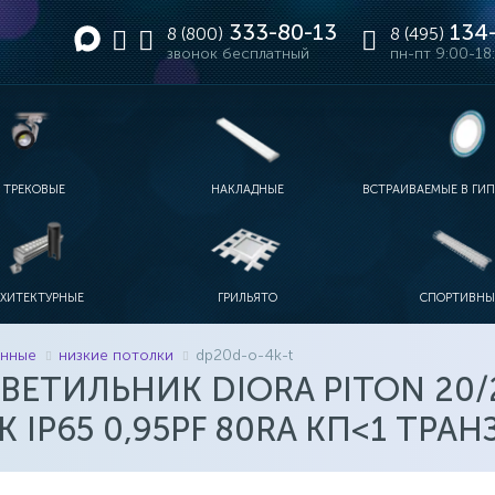
333-80-13
134-
8 (800)
8 (495)
звонок бесплатный
пн-пт 9:00-18
ТРЕКОВЫЕ
НАКЛАДНЫЕ
ВСТРАИВАЕМЫЕ В ГИ
ЫЕ
МЫШЛЕННЫЕ
РЕКИ
ИТНЫЕ ТРЕКИ
ОДНОФАЗНЫЕ ТРЕКИ
ЛИНЕЙНЫЕ IP20-IP40
ЛИНЕЙНЫЕ IP65
С УПРАВЛЕНИЕМ
ДИЗАЙНЕРСКИЕ НАКЛАДНЫЕ
ДЛЯ ДОСОК
ЛИНЕЙНЫЕ 2Х18
ФОКУСИРОВАННЫЕ НАКЛАДНЫЕ
РХИТЕКТУРНЫЕ
ГРИЛЬЯТО
СПОРТИВНЫ
АВАРИЙНЫЕ
ТОРА АРХИТЕКТУРНЫЕ
ПРОЖЕКТОРА RGB
АКЦЕНТНЫЕ АРХИТЕКТУРНЫЕ
СТАНДАРТНЫЕ 60Х60
ЛИНЕЙНЫЕ АРХИТЕКТУРНЫЕ
ДИЗАЙНЕРСКИЕ ГРИЛЬЯТО
ДЛЯ МОСТОВ
ГРИЛЬЯТО-МИНИ
АНАЛОГИ 4Х18
енные
низкие потолки
dp20d-o-4k-t
ЕТИЛЬНИК DIORA PITON 20/2
 IP65 0,95PF 80RA КП<1 ТРА