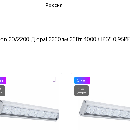
Россия
n 20/2200 Д opal 2200лм 20Вт 4000K IP65 0,95PF
ет
5 лет
0
150
вт
лт/вт