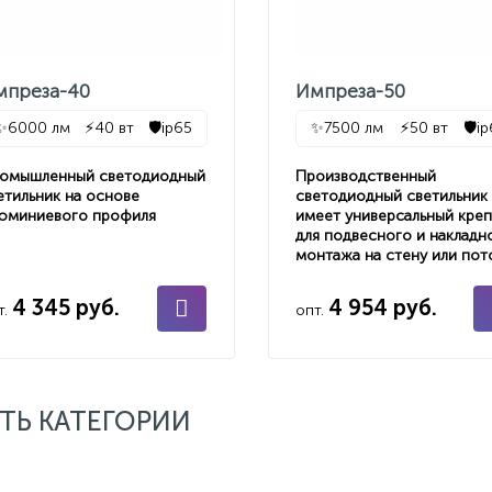
мпреза-40
Импреза-50
✨
6000 лм
⚡
40 вт
🛡️
ip65
✨
7500 лм
⚡
50 вт
🛡️
i
омышленный светодиодный
Производственный
етильник на основе
светодиодный светильник
юминиевого профиля
имеет универсальный кре
для подвесного и накладн
монтажа на стену или пот
4 345 руб.
4 954 руб.
т.
опт.
ТЬ КАТЕГОРИИ