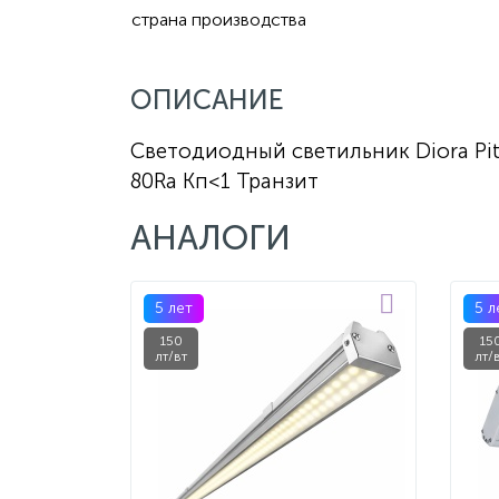
страна производства
ОПИСАНИЕ
Светодиодный светильник Diora Pito
80Ra Кп<1 Транзит
АНАЛОГИ
5 лет
5 л
150
15
лт/вт
лт/