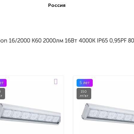
Россия
on 16/2000 К60 2000лм 16Вт 4000K IP65 0,95PF 8
ет
5 лет
0
150
вт
лт/вт