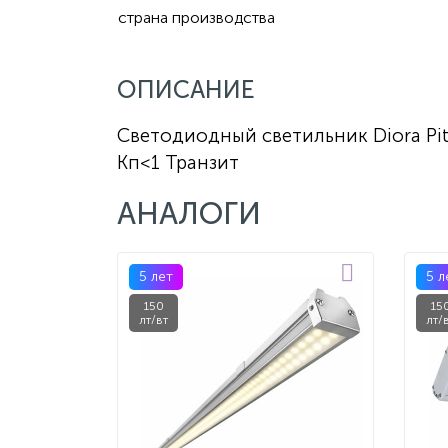
страна производства
ОПИСАНИЕ
Светодиодный светильник Diora Pit
Кп<1 Транзит
АНАЛОГИ
5 лет
5 л
150
15
лт/вт
лт/