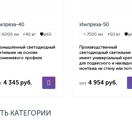
мпреза-40
Импреза-50
✨
6000 лм
⚡
40 вт
🛡️
ip65
✨
7500 лм
⚡
50 вт
🛡️
i
омышленный светодиодный
Производственный
етильник на основе
светодиодный светильник
юминиевого профиля
имеет универсальный кре
для подвесного и накладн
монтажа на стену или пот
4 345 руб.
4 954 руб.
т.
опт.
ТЬ КАТЕГОРИИ