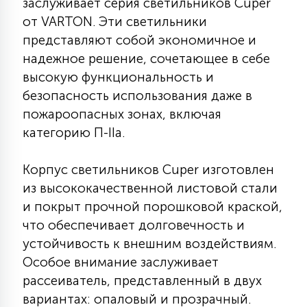
заслуживает серия светильников Cuper
КРЕСЛА
от VARTON. Эти светильники
представляют собой экономичное и
6
надежное решение, сочетающее в себе
МЕДИЦИНСКИЕ АППАРАТЫ
высокую функциональность и
безопасность использования даже в
3
ОПЕРАЦИОННЫЕ СТОЛЫ
пожароопасных зонах, включая
категорию П-IIа.
17
ДИНАМИЧЕСКИЙ СВЕТ
Корпус светильников Cuper изготовлен
из высококачественной листовой стали
и покрыт прочной порошковой краской,
98
СЦЕНИЧЕСКОЕ И СТУДИЙНОЕ
что обеспечивает долговечность и
устойчивость к внешним воздействиям.
Особое внимание заслуживает
6
ЛАЗЕРНЫЕ СИСТЕМЫ
рассеиватель, представленный в двух
вариантах: опаловый и прозрачный.