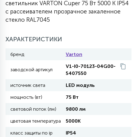
светильник VARTON Cuper 75 Вт 5000 K IP54
27
с рассеивателем прозрачное закаленное
135
13
ДЕРЕВЯННЫЕ
ЦИЛИНДРИЧЕСКИЕ
3D МОТИВЫ
СЕГМЕНТ
стекло RAL7045
117
568
10
144
ВОЛНИСТЫЕ
ХАРАКТЕРИСТИКИ
ТАБЛЕТКИ
ГИРЛЯНДЫ
АКСЕССУАРЫ К LED ПАНЕЛЯМ
бренд
Varton
669
79
БРА И ЛЮСТРЫ
ШАРЫ
V1-I0-70123-04G00-
заводской артикул
5407550
2
источник света
LED модуль
САЛЮТЫ
мощность (вт)
75 Вт
17
световой поток (лм)
9800 лм
ДЕРЕВЬЯ
цветовая температура
5000K
60
класс защиты по ip
IP54
3D ФИГУРЫ ИЗ АКРИЛА