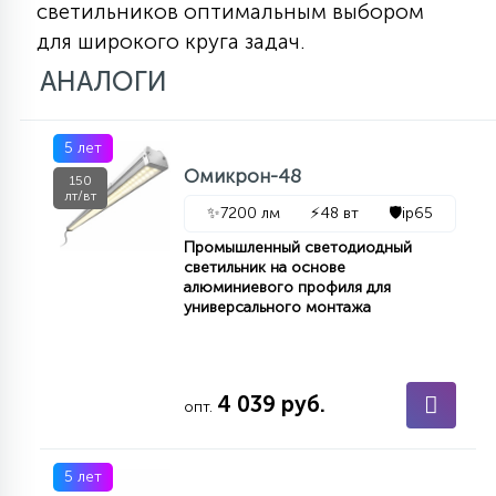
светильников оптимальным выбором
для широкого круга задач.
АНАЛОГИ
5 лет
Омикрон-48
150
лт/вт
✨
7200 лм
⚡
48 вт
🛡️
ip65
Промышленный светодиодный
светильник на основе
алюминиевого профиля для
универсального монтажа
4 039 руб.
опт.
5 лет