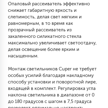
7
Опаловый рассеиватель эффективно
УПРАВЛЕНИЕ СВЕТОМ
снижает габаритную яркость и
слепимость, делая свет мягким и
34
равномерным, в то время как
КОМПЛЕКТУЮЩИЕ
прозрачный рассеиватель из
закаленного силикатного стекла
4
максимально увеличивает светоотдачу,
СТЕКЛЯННЫЕ
делая освещение более ярким и
насыщенным.
37
ПОДВЕСНЫЕ
Монтаж светильников Cuper не требует
особых усилий благодаря накладному
12
НАПОЛЬНЫЕ
способу установки и поворотной лире,
входящей в комплект. Регулировка угла
наклона светильника в диапазоне от 0
36
НАСТЕННЫЕ
до 180 градусов с шагом в 7,5 градуса
позволяет оптимально настроить