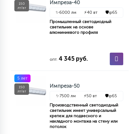
Импреза-40
150
лт/вт
✨
6000 лм
⚡
40 вт
🛡️
ip65
Промышленный светодиодный
светильник на основе
алюминиевого профиля
4 345 руб.
опт.
5 лет
Импреза-50
150
лт/вт
✨
7500 лм
⚡
50 вт
🛡️
ip65
Производственный светодиодный
светильник имеет универсальный
крепеж для подвесного и
накладного монтажа на стену или
потолок