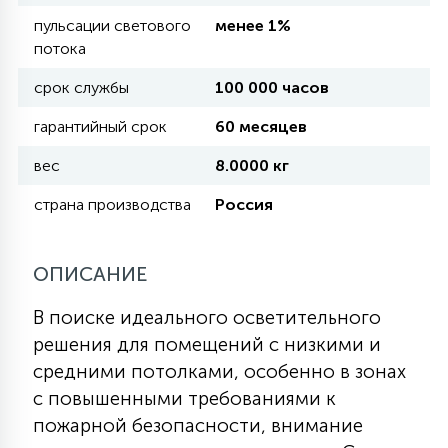
пульсации светового
менее 1%
потока
11
УЛИЧНЫЕ ЕЛИ
срок службы
100 000 часов
гарантийный срок
60 месяцев
4
ИНТЕРЬЕРНЫЕ ЕЛИ
вес
8.0000 кг
страна производства
Россия
12
КОМПЛЕКТЫ ДЛЯ ЕЛЕЙ
ОПИСАНИЕ
4
ВИДЕО ЗАНАВЕСЫ
В поиске идеального осветительного
решения для помещений с низкими и
524
ПРАЗДНИЧНЫЕ ФИГУРЫ-
средними потолками, особенно в зонах
ФОНАРИКИ
с повышенными требованиями к
пожарной безопасности, внимание
4
КОСМЕТОЛОГИЧЕСКИЕ