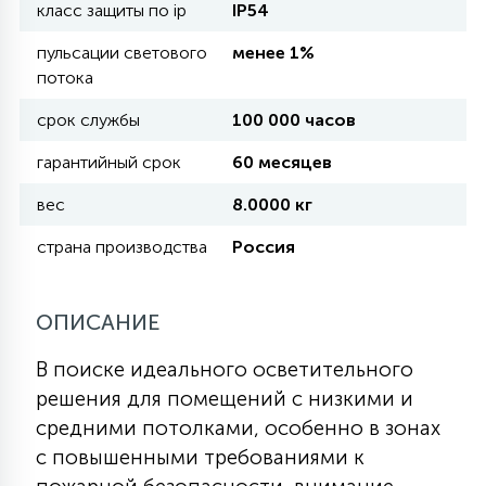
класс защиты по ip
IP54
пульсации светового
менее 1%
11
УЛИЧНЫЕ ЕЛИ
потока
срок службы
100 000 часов
4
ИНТЕРЬЕРНЫЕ ЕЛИ
гарантийный срок
60 месяцев
вес
8.0000 кг
12
КОМПЛЕКТЫ ДЛЯ ЕЛЕЙ
страна производства
Россия
4
ОПИСАНИЕ
ВИДЕО ЗАНАВЕСЫ
В поиске идеального осветительного
524
ПРАЗДНИЧНЫЕ ФИГУРЫ-
решения для помещений с низкими и
ФОНАРИКИ
средними потолками, особенно в зонах
с повышенными требованиями к
4
КОСМЕТОЛОГИЧЕСКИЕ