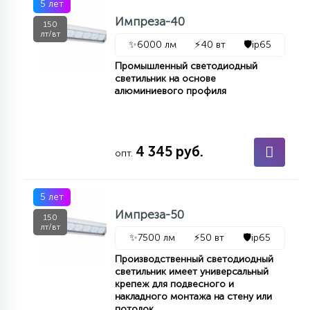
5 лет
Импреза-40
150
лт/вт
✨
6000 лм
⚡
40 вт
🛡️
ip65
Промышленный светодиодный
светильник на основе
алюминиевого профиля
4 345 руб.
опт.
5 лет
Импреза-50
150
лт/вт
✨
7500 лм
⚡
50 вт
🛡️
ip65
Производственный светодиодный
светильник имеет универсальный
крепеж для подвесного и
накладного монтажа на стену или
потолок