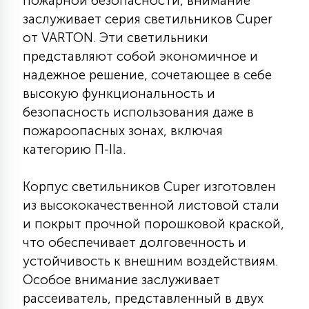
пожарной безопасности, внимание
КРЕСЛА
заслуживает серия светильников Cuper
от VARTON. Эти светильники
6
представляют собой экономичное и
МЕДИЦИНСКИЕ АППАРАТЫ
надежное решение, сочетающее в себе
высокую функциональность и
3
безопасность использования даже в
ОПЕРАЦИОННЫЕ СТОЛЫ
пожароопасных зонах, включая
категорию П-IIа.
17
ДИНАМИЧЕСКИЙ СВЕТ
Корпус светильников Cuper изготовлен
из высококачественной листовой стали
98
СЦЕНИЧЕСКОЕ И СТУДИЙНОЕ
и покрыт прочной порошковой краской,
что обеспечивает долговечность и
устойчивость к внешним воздействиям.
6
ЛАЗЕРНЫЕ СИСТЕМЫ
Особое внимание заслуживает
рассеиватель, представленный в двух