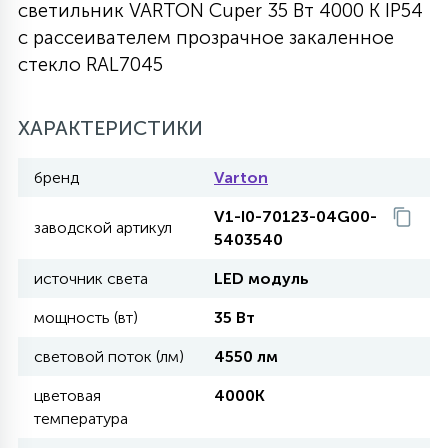
светильник VARTON Cuper 35 Вт 4000 K IP54
27
с рассеивателем прозрачное закаленное
135
13
ДЕРЕВЯННЫЕ
ЦИЛИНДРИЧЕСКИЕ
3D МОТИВЫ
СЕГМЕНТ
стекло RAL7045
117
568
10
144
ВОЛНИСТЫЕ
ХАРАКТЕРИСТИКИ
ТАБЛЕТКИ
ГИРЛЯНДЫ
АКСЕССУАРЫ К LED ПАНЕЛЯМ
бренд
Varton
669
79
БРА И ЛЮСТРЫ
ШАРЫ
V1-I0-70123-04G00-
заводской артикул
5403540
2
источник света
LED модуль
САЛЮТЫ
мощность (вт)
35 Вт
17
световой поток (лм)
4550 лм
ДЕРЕВЬЯ
цветовая
4000K
температура
60
3D ФИГУРЫ ИЗ АКРИЛА