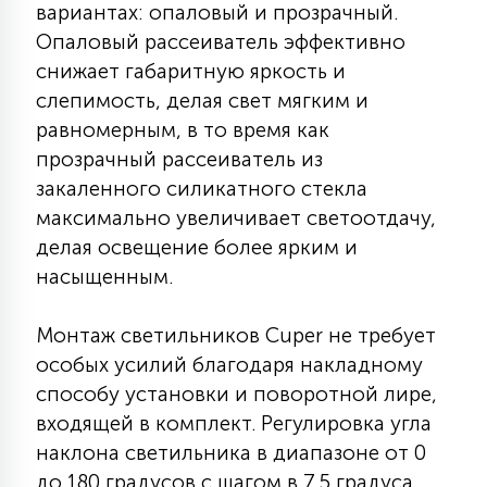
вариантах: опаловый и прозрачный.
7
УПРАВЛЕНИЕ СВЕТОМ
Опаловый рассеиватель эффективно
снижает габаритную яркость и
34
слепимость, делая свет мягким и
КОМПЛЕКТУЮЩИЕ
равномерным, в то время как
прозрачный рассеиватель из
4
закаленного силикатного стекла
СТЕКЛЯННЫЕ
максимально увеличивает светоотдачу,
делая освещение более ярким и
37
насыщенным.
ПОДВЕСНЫЕ
Монтаж светильников Cuper не требует
12
НАПОЛЬНЫЕ
особых усилий благодаря накладному
способу установки и поворотной лире,
входящей в комплект. Регулировка угла
36
НАСТЕННЫЕ
наклона светильника в диапазоне от 0
до 180 градусов с шагом в 7,5 градуса