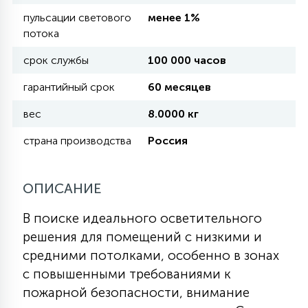
пульсации светового
менее 1%
потока
11
УЛИЧНЫЕ ЕЛИ
срок службы
100 000 часов
гарантийный срок
60 месяцев
4
ИНТЕРЬЕРНЫЕ ЕЛИ
вес
8.0000 кг
страна производства
Россия
12
КОМПЛЕКТЫ ДЛЯ ЕЛЕЙ
ОПИСАНИЕ
4
ВИДЕО ЗАНАВЕСЫ
В поиске идеального осветительного
решения для помещений с низкими и
524
ПРАЗДНИЧНЫЕ ФИГУРЫ-
средними потолками, особенно в зонах
ФОНАРИКИ
с повышенными требованиями к
пожарной безопасности, внимание
4
КОСМЕТОЛОГИЧЕСКИЕ