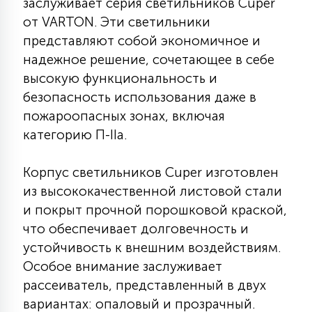
заслуживает серия светильников Cuper
КРЕСЛА
от VARTON. Эти светильники
представляют собой экономичное и
6
надежное решение, сочетающее в себе
МЕДИЦИНСКИЕ АППАРАТЫ
высокую функциональность и
безопасность использования даже в
3
ОПЕРАЦИОННЫЕ СТОЛЫ
пожароопасных зонах, включая
категорию П-IIа.
17
ДИНАМИЧЕСКИЙ СВЕТ
Корпус светильников Cuper изготовлен
из высококачественной листовой стали
и покрыт прочной порошковой краской,
98
СЦЕНИЧЕСКОЕ И СТУДИЙНОЕ
что обеспечивает долговечность и
устойчивость к внешним воздействиям.
Особое внимание заслуживает
6
ЛАЗЕРНЫЕ СИСТЕМЫ
рассеиватель, представленный в двух
вариантах: опаловый и прозрачный.