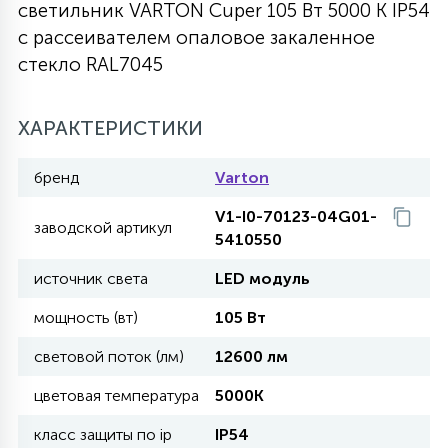
светильник VARTON Cuper 105 Вт 5000 K IP54
27
с рассеивателем опаловое закаленное
135
13
ДЕРЕВЯННЫЕ
ЦИЛИНДРИЧЕСКИЕ
3D МОТИВЫ
СЕГМЕНТ
стекло RAL7045
117
568
10
144
ВОЛНИСТЫЕ
ХАРАКТЕРИСТИКИ
ТАБЛЕТКИ
ГИРЛЯНДЫ
АКСЕССУАРЫ К LED ПАНЕЛЯМ
бренд
Varton
669
79
БРА И ЛЮСТРЫ
ШАРЫ
V1-I0-70123-04G01-
заводской артикул
5410550
2
источник света
LED модуль
САЛЮТЫ
мощность (вт)
105 Вт
17
световой поток (лм)
12600 лм
ДЕРЕВЬЯ
цветовая температура
5000K
60
класс защиты по ip
IP54
3D ФИГУРЫ ИЗ АКРИЛА