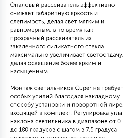
7
Опаловый рассеиватель эффективно
УПРАВЛЕНИЕ СВЕТОМ
снижает габаритную яркость и
слепимость, делая свет мягким и
34
равномерным, в то время как
КОМПЛЕКТУЮЩИЕ
прозрачный рассеиватель из
закаленного силикатного стекла
4
максимально увеличивает светоотдачу,
СТЕКЛЯННЫЕ
делая освещение более ярким и
насыщенным.
37
ПОДВЕСНЫЕ
Монтаж светильников Cuper не требует
особых усилий благодаря накладному
12
НАПОЛЬНЫЕ
способу установки и поворотной лире,
входящей в комплект. Регулировка угла
наклона светильника в диапазоне от 0
36
НАСТЕННЫЕ
до 180 градусов с шагом в 7,5 градуса
позволяет оптимально настроить