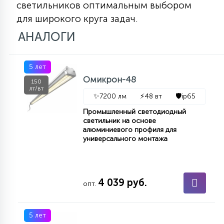
светильников оптимальным выбором
для широкого круга задач.
АНАЛОГИ
5 лет
Омикрон-48
150
лт/вт
✨
7200 лм
⚡
48 вт
🛡️
ip65
Промышленный светодиодный
светильник на основе
алюминиевого профиля для
универсального монтажа
4 039 руб.
опт.
5 лет