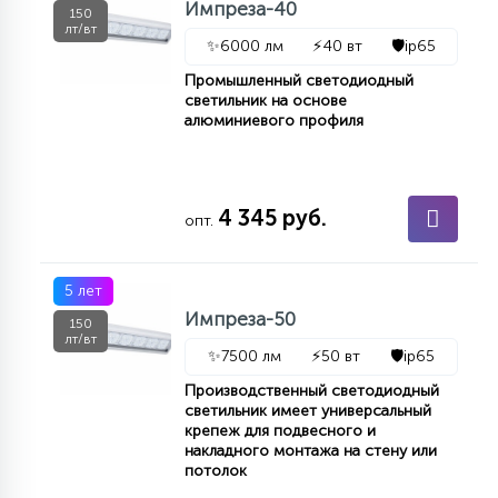
Импреза-40
150
лт/вт
✨
6000 лм
⚡
40 вт
🛡️
ip65
Промышленный светодиодный
светильник на основе
алюминиевого профиля
4 345 руб.
опт.
5 лет
Импреза-50
150
лт/вт
✨
7500 лм
⚡
50 вт
🛡️
ip65
Производственный светодиодный
светильник имеет универсальный
крепеж для подвесного и
накладного монтажа на стену или
потолок