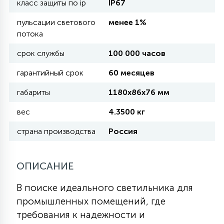
класс защиты по ip
IP67
пульсации светового
менее 1%
11
УЛИЧНЫЕ ЕЛИ
потока
срок службы
100 000 часов
4
ИНТЕРЬЕРНЫЕ ЕЛИ
гарантийный срок
60 месяцев
габариты
1180х86х76 мм
12
КОМПЛЕКТЫ ДЛЯ ЕЛЕЙ
вес
4.3500 кг
страна производства
Россия
4
ВИДЕО ЗАНАВЕСЫ
ОПИСАНИЕ
524
ПРАЗДНИЧНЫЕ ФИГУРЫ-
В поиске идеального светильника для
ФОНАРИКИ
промышленных помещений, где
требования к надежности и
4
КОСМЕТОЛОГИЧЕСКИЕ