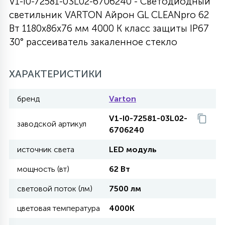
V1-I0-72581-03L02-6706240 - Светодиодный
светильник VARTON Айрон GL CLEANpro 62
27
135
13
ДЕРЕВЯННЫЕ
ЦИЛИНДРИЧЕСКИЕ
3D МОТИВЫ
Вт 1180х86х76 мм 4000 K класс защиты IP67
СЕГМЕНТ
30° рассеиватель закаленное стекло
117
568
10
144
ВОЛНИСТЫЕ
ТАБЛЕТКИ
ГИРЛЯНДЫ
АКСЕССУАРЫ К LED ПАНЕЛЯМ
ХАРАКТЕРИСТИКИ
669
79
бренд
Varton
БРА И ЛЮСТРЫ
ШАРЫ
V1-I0-72581-03L02-
заводской артикул
6706240
2
САЛЮТЫ
источник света
LED модуль
мощность (вт)
62 Вт
17
ДЕРЕВЬЯ
световой поток (лм)
7500 лм
цветовая температура
4000K
60
3D ФИГУРЫ ИЗ АКРИЛА