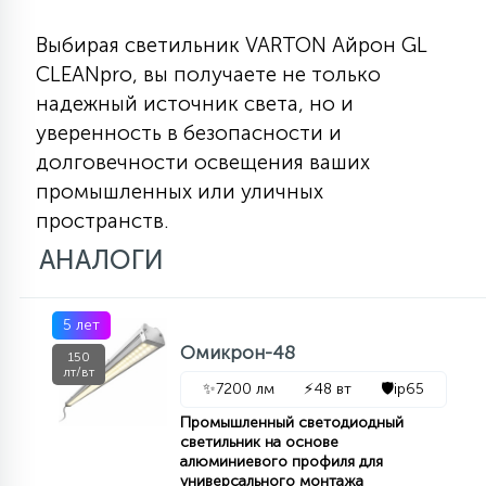
Выбирая светильник VARTON Айрон GL
CLEANpro, вы получаете не только
надежный источник света, но и
уверенность в безопасности и
долговечности освещения ваших
промышленных или уличных
пространств.
АНАЛОГИ
5 лет
Омикрон-48
150
лт/вт
✨
7200 лм
⚡
48 вт
🛡️
ip65
Промышленный светодиодный
светильник на основе
алюминиевого профиля для
универсального монтажа