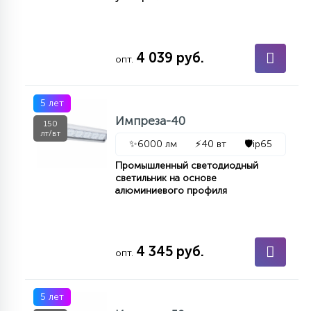
4 039 руб.
опт.
5 лет
Импреза-40
150
лт/вт
✨
6000 лм
⚡
40 вт
🛡️
ip65
Промышленный светодиодный
светильник на основе
алюминиевого профиля
4 345 руб.
опт.
5 лет