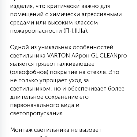
7
изделия, что критически важно для
УПРАВЛЕНИЕ СВЕТОМ
помещений с химически агрессивными
средами или высоким классом
34
пожароопасности (П-I,II,IIа).
КОМПЛЕКТУЮЩИЕ
Одной из уникальных особенностей
4
СТЕКЛЯННЫЕ
светильника VARTON Айрон GL CLEANpro
является грязеотталкивающее
(олеофобное) покрытие на стекле. Это
37
ПОДВЕСНЫЕ
не только упрощает уход за
светильником, но и обеспечивает более
длительное сохранение его
12
НАПОЛЬНЫЕ
первоначального вида и
светопропускания.
36
НАСТЕННЫЕ
Монтаж светильника не вызовет