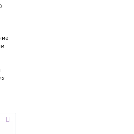
а
ние
ли
й
их