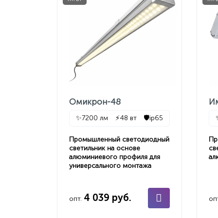
Омикрон-48
И
✨
7200 лм
⚡
48 вт
🛡️
ip65
Промышленный светодиодный
Пр
светильник на основе
св
алюминиевого профиля для
ал
универсального монтажа
4 039 руб.
опт.
оп