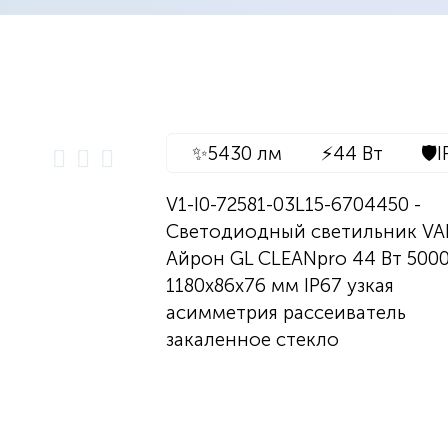
✨
5430 лм
⚡
44 Вт
🛡️
I
V1-I0-72581-03L15-6704450 -
Светодиодный светильник V
Айрон GL CLEANpro 44 Вт 5000
1180х86х76 мм IP67 узкая
асимметрия рассеиватель
закаленное стекло