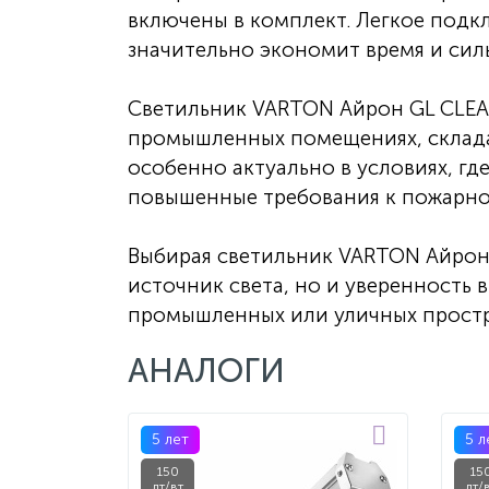
включены в комплект. Легкое подк
значительно экономит время и сил
Светильник VARTON Айрон GL CLEA
промышленных помещениях, складах
особенно актуально в условиях, г
повышенные требования к пожарно
Выбирая светильник VARTON Айрон 
источник света, но и уверенность
промышленных или уличных простр
АНАЛОГИ
5 лет
5 л
150
15
лт/вт
лт/