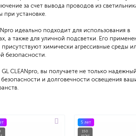
лючение за счет вывода проводов из светильник
ы при установке.
Npro идеально подходит для использования в
, а также для уличной подсветки. Его примене
де присутствуют химически агрессивные среды и
й безопасности.
GL CLEANpro, вы получаете не только надежны
 в безопасности и долговечности освещения ваш
анств.
ет
5 лет
0
150
вт
лт/вт