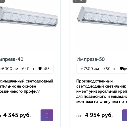
мпреза-40
Импреза-50
✨
6000 лм
⚡
40 вт
🛡️
ip65
✨
7500 лм
⚡
50 вт
🛡️
i
омышленный светодиодный
Производственный
етильник на основе
светодиодный светильник
юминиевого профиля
имеет универсальный кре
для подвесного и накладн
монтажа на стену или пот
4 345 руб.
4 954 руб.
т.
опт.