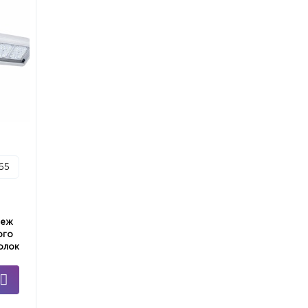
p65
пеж
ого
олок