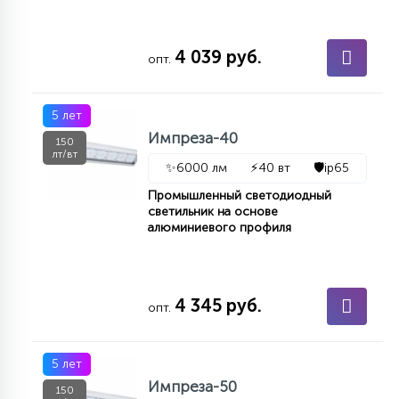
4 039 руб.
опт.
5 лет
Импреза-40
150
лт/вт
✨
6000 лм
⚡
40 вт
🛡️
ip65
Промышленный светодиодный
светильник на основе
алюминиевого профиля
4 345 руб.
опт.
5 лет
Импреза-50
150