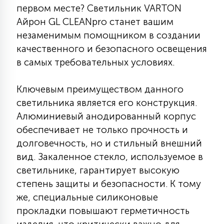
первом месте? Светильник VARTON
КРЕСЛА
Айрон GL CLEANpro станет вашим
незаменимым помощником в создании
6
МЕДИЦИНСКИЕ АППАРАТЫ
качественного и безопасного освещения
в самых требовательных условиях.
3
ОПЕРАЦИОННЫЕ СТОЛЫ
Ключевым преимуществом данного
светильника является его конструкция.
17
Алюминиевый анодированный корпус
ДИНАМИЧЕСКИЙ СВЕТ
обеспечивает не только прочность и
долговечность, но и стильный внешний
98
вид. Закаленное стекло, используемое в
СЦЕНИЧЕСКОЕ И СТУДИЙНОЕ
светильнике, гарантирует высокую
степень защиты и безопасности. К тому
6
же, специальные силиконовые
ЛАЗЕРНЫЕ СИСТЕМЫ
прокладки повышают герметичность