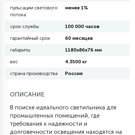
пульсации светового
менее 1%
потока
11
УЛИЧНЫЕ ЕЛИ
срок службы
100 000 часов
гарантийный срок
60 месяцев
4
ИНТЕРЬЕРНЫЕ ЕЛИ
габариты
1180х86х76 мм
вес
4.3500 кг
12
КОМПЛЕКТЫ ДЛЯ ЕЛЕЙ
страна производства
Россия
4
ВИДЕО ЗАНАВЕСЫ
ОПИСАНИЕ
В поиске идеального светильника для
524
ПРАЗДНИЧНЫЕ ФИГУРЫ-
промышленных помещений, где
ФОНАРИКИ
требования к надежности и
долговечности освещения находятся на
4
КОСМЕТОЛОГИЧЕСКИЕ