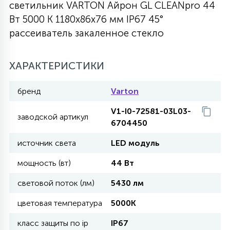
светильник VARTON Айрон GL CLEANpro 44
27
Вт 5000 K 1180х86х76 мм IP67 45°
135
13
ДЕРЕВЯННЫЕ
ЦИЛИНДРИЧЕСКИЕ
3D МОТИВЫ
СЕГМЕНТ
рассеиватель закаленное стекло
117
568
10
144
ВОЛНИСТЫЕ
ХАРАКТЕРИСТИКИ
ТАБЛЕТКИ
ГИРЛЯНДЫ
АКСЕССУАРЫ К LED ПАНЕЛЯМ
бренд
Varton
669
79
БРА И ЛЮСТРЫ
ШАРЫ
V1-I0-72581-03L03-
заводской артикул
6704450
2
источник света
LED модуль
САЛЮТЫ
мощность (вт)
44 Вт
17
световой поток (лм)
5430 лм
ДЕРЕВЬЯ
цветовая температура
5000K
60
класс защиты по ip
IP67
3D ФИГУРЫ ИЗ АКРИЛА