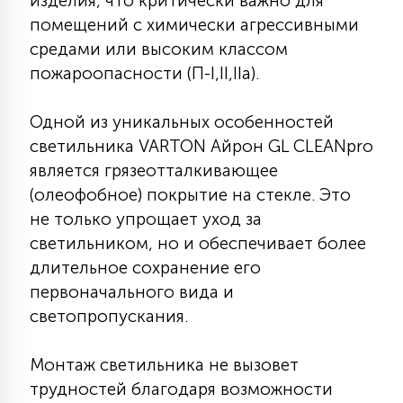
изделия, что критически важно для
7
УПРАВЛЕНИЕ СВЕТОМ
помещений с химически агрессивными
средами или высоким классом
пожароопасности (П-I,II,IIа).
34
КОМПЛЕКТУЮЩИЕ
Одной из уникальных особенностей
светильника VARTON Айрон GL CLEANpro
4
СТЕКЛЯННЫЕ
является грязеотталкивающее
(олеофобное) покрытие на стекле. Это
37
не только упрощает уход за
ПОДВЕСНЫЕ
светильником, но и обеспечивает более
длительное сохранение его
12
первоначального вида и
НАПОЛЬНЫЕ
светопропускания.
36
Монтаж светильника не вызовет
НАСТЕННЫЕ
трудностей благодаря возможности