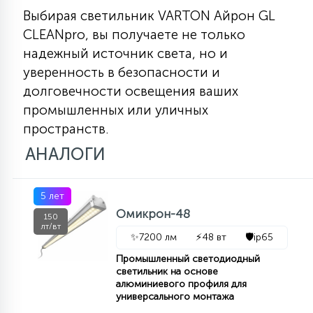
Выбирая светильник VARTON Айрон GL
CLEANpro, вы получаете не только
надежный источник света, но и
уверенность в безопасности и
долговечности освещения ваших
промышленных или уличных
пространств.
АНАЛОГИ
5 лет
Омикрон-48
150
лт/вт
✨
7200 лм
⚡
48 вт
🛡️
ip65
Промышленный светодиодный
светильник на основе
алюминиевого профиля для
универсального монтажа