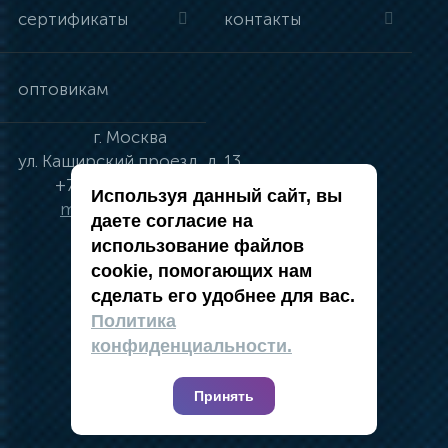
сертификаты
контакты
оптовикам
г.
Москва
ул.
Каширский проезд, д. 13
+7 (495) 134-41-83
Используя данный сайт, вы
moskva@vincci.ru
даете согласие на
использование файлов
cookie, помогающих нам
сделать его удобнее для вас.
политика в отношении обработки
Политика
персональных данных
конфиденциальности.
публичная оферта
карта сайта
Принять
2019 — 2026 @ Компания Vincci