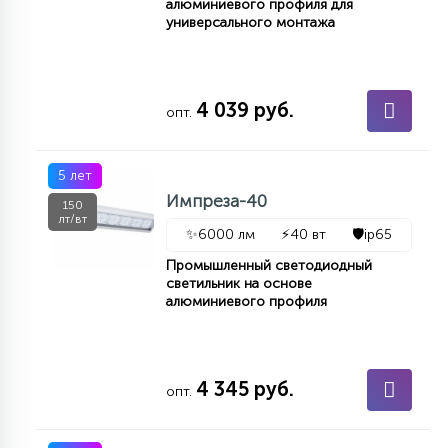
алюминиевого профиля для
универсального монтажа
4 039 руб.
опт.
5 лет
Импреза-40
150
лт/вт
✨
6000 лм
⚡
40 вт
🛡️
ip65
Промышленный светодиодный
светильник на основе
алюминиевого профиля
4 345 руб.
опт.