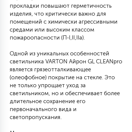
7
прокладки повышают герметичность
УПРАВЛЕНИЕ СВЕТОМ
изделия, что критически важно для
помещений с химически агрессивными
34
средами или высоким классом
КОМПЛЕКТУЮЩИЕ
пожароопасности (П-I,II,IIа).
4
СТЕКЛЯННЫЕ
Одной из уникальных особенностей
светильника VARTON Айрон GL CLEANpro
является грязеотталкивающее
37
ПОДВЕСНЫЕ
(олеофобное) покрытие на стекле. Это
не только упрощает уход за
светильником, но и обеспечивает более
12
НАПОЛЬНЫЕ
длительное сохранение его
первоначального вида и
36
светопропускания.
НАСТЕННЫЕ