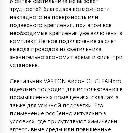
Монтаж светильника не вызовет
15
трудностей благодаря возможности
С УПРАВЛЕНИЕМ
накладного на поверхность или
подвесного крепления, при этом все
41
необходимые крепления уже включены в
АКСЕССУАРЫ
комплект. Легкое подключение за счет
вывода проводов из светильника
значительно экономит время и силы при
установке.
Светильник VARTON Айрон GL CLEANpro
идеально подходит для использования в
промышленных помещениях, складах, а
также для уличной подсветки. Его
применение особенно актуально в
условиях, где присутствуют химически
агрессивные среды или повышенные