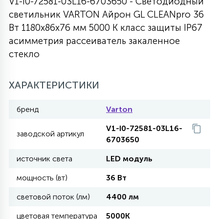
V1-I0-72581-03L16-6703650 - Светодиодный
светильник VARTON Айрон GL CLEANpro 36
27
135
13
ДЕРЕВЯННЫЕ
ЦИЛИНДРИЧЕСКИЕ
3D МОТИВЫ
Вт 1180х86х76 мм 5000 K класс защиты IP67
СЕГМЕНТ
асимметрия рассеиватель закаленное
стекло
117
568
10
144
ВОЛНИСТЫЕ
ТАБЛЕТКИ
ГИРЛЯНДЫ
АКСЕССУАРЫ К LED ПАНЕЛЯМ
ХАРАКТЕРИСТИКИ
669
79
БРА И ЛЮСТРЫ
ШАРЫ
бренд
Varton
V1-I0-72581-03L16-
2
заводской артикул
САЛЮТЫ
6703650
источник света
LED модуль
17
ДЕРЕВЬЯ
мощность (вт)
36 Вт
световой поток (лм)
4400 лм
60
3D ФИГУРЫ ИЗ АКРИЛА
цветовая температура
5000K