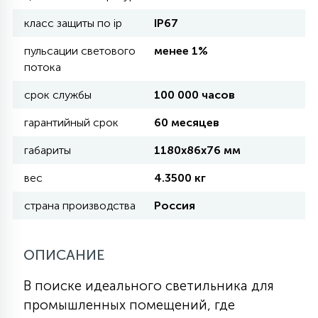
класс защиты по ip
IP67
11
УЛИЧНЫЕ ЕЛИ
пульсации светового
менее 1%
потока
4
срок службы
100 000 часов
ИНТЕРЬЕРНЫЕ ЕЛИ
гарантийный срок
60 месяцев
12
габариты
1180х86х76 мм
КОМПЛЕКТЫ ДЛЯ ЕЛЕЙ
вес
4.3500 кг
4
страна производства
Россия
ВИДЕО ЗАНАВЕСЫ
ОПИСАНИЕ
524
ПРАЗДНИЧНЫЕ ФИГУРЫ-
ФОНАРИКИ
В поиске идеального светильника для
промышленных помещений, где
4
КОСМЕТОЛОГИЧЕСКИЕ