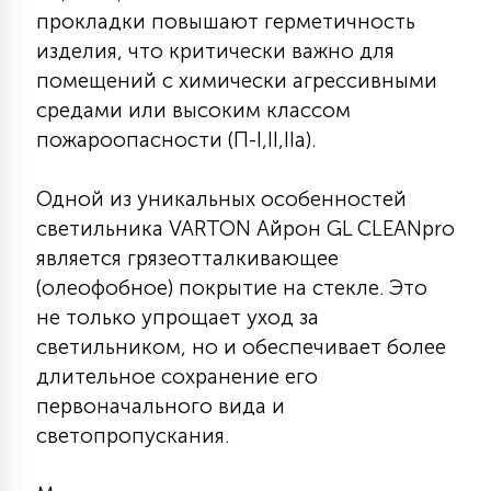
7
прокладки повышают герметичность
УПРАВЛЕНИЕ СВЕТОМ
изделия, что критически важно для
помещений с химически агрессивными
34
средами или высоким классом
КОМПЛЕКТУЮЩИЕ
пожароопасности (П-I,II,IIа).
4
СТЕКЛЯННЫЕ
Одной из уникальных особенностей
светильника VARTON Айрон GL CLEANpro
является грязеотталкивающее
37
ПОДВЕСНЫЕ
(олеофобное) покрытие на стекле. Это
не только упрощает уход за
светильником, но и обеспечивает более
12
НАПОЛЬНЫЕ
длительное сохранение его
первоначального вида и
36
светопропускания.
НАСТЕННЫЕ