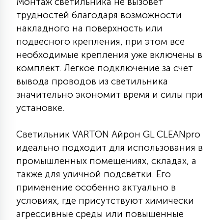
Монтаж светильника не вызовет
15
трудностей благодаря возможности
С УПРАВЛЕНИЕМ
накладного на поверхность или
подвесного крепления, при этом все
41
необходимые крепления уже включены в
АКСЕССУАРЫ
комплект. Легкое подключение за счет
вывода проводов из светильника
значительно экономит время и силы при
установке.
Светильник VARTON Айрон GL CLEANpro
идеально подходит для использования в
промышленных помещениях, складах, а
также для уличной подсветки. Его
применение особенно актуально в
условиях, где присутствуют химически
агрессивные среды или повышенные