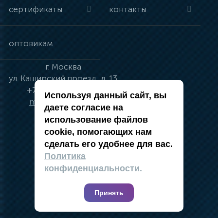
сертификаты
контакты
оптовикам
г.
Москва
ул.
Каширский проезд, д. 13
+7 (495) 134-41-83
Используя данный сайт, вы
moskva@vincci.ru
даете согласие на
использование файлов
cookie, помогающих нам
сделать его удобнее для вас.
политика в отношении обработки
Политика
персональных данных
конфиденциальности.
публичная оферта
карта сайта
Принять
2019 — 2026 @ Компания Vincci