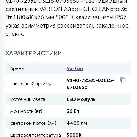
V1-I0-72581-03L15-6703650 - Светодиодный
светильник VARTON Айрон GL CLEANpro 36
27
135
13
ДЕРЕВЯННЫЕ
ЦИЛИНДРИЧЕСКИЕ
3D МОТИВЫ
Вт 1180х86х76 мм 5000 K класс защиты IP67
СЕГМЕНТ
узкая асимметрия рассеиватель закаленное
стекло
117
568
10
144
ВОЛНИСТЫЕ
ТАБЛЕТКИ
ГИРЛЯНДЫ
АКСЕССУАРЫ К LED ПАНЕЛЯМ
ХАРАКТЕРИСТИКИ
669
79
БРА И ЛЮСТРЫ
ШАРЫ
бренд
Varton
V1-I0-72581-03L15-
2
заводской артикул
САЛЮТЫ
6703650
источник света
LED модуль
17
ДЕРЕВЬЯ
мощность (вт)
36 Вт
световой поток (лм)
4400 лм
60
3D ФИГУРЫ ИЗ АКРИЛА
цветовая температура
5000K