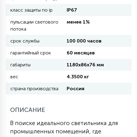
класс защиты по ip
IP67
11
УЛИЧНЫЕ ЕЛИ
пульсации светового
менее 1%
потока
4
срок службы
100 000 часов
ИНТЕРЬЕРНЫЕ ЕЛИ
гарантийный срок
60 месяцев
12
габариты
1180х86х76 мм
КОМПЛЕКТЫ ДЛЯ ЕЛЕЙ
вес
4.3500 кг
4
страна производства
Россия
ВИДЕО ЗАНАВЕСЫ
ОПИСАНИЕ
524
ПРАЗДНИЧНЫЕ ФИГУРЫ-
ФОНАРИКИ
В поиске идеального светильника для
промышленных помещений, где
4
КОСМЕТОЛОГИЧЕСКИЕ