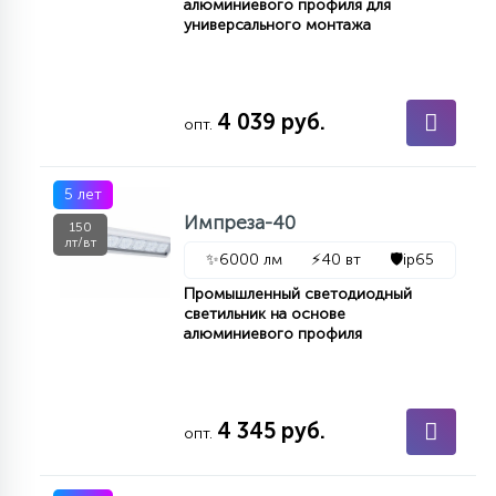
алюминиевого профиля для
универсального монтажа
4 039 руб.
опт.
5 лет
Импреза-40
150
лт/вт
✨
6000 лм
⚡
40 вт
🛡️
ip65
Промышленный светодиодный
светильник на основе
алюминиевого профиля
4 345 руб.
опт.