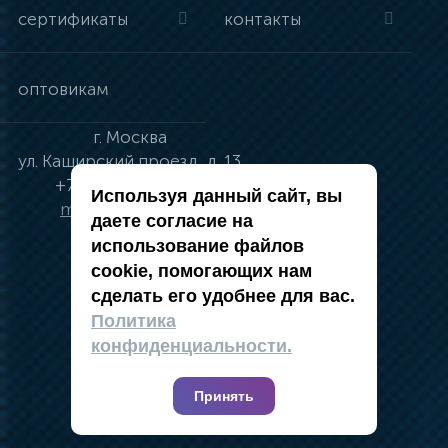
сертификаты
контакты
оптовикам
г.
Москва
ул.
Каширский проезд, д. 13
+7 (495) 134-41-83
Используя данный сайт, вы
moskva@vincci.ru
даете согласие на
использование файлов
cookie, помогающих нам
сделать его удобнее для вас.
политика в отношении обработки
Политика
персональных данных
конфиденциальности.
публичная оферта
карта сайта
Принять
2019 — 2026 @ Компания Vincci