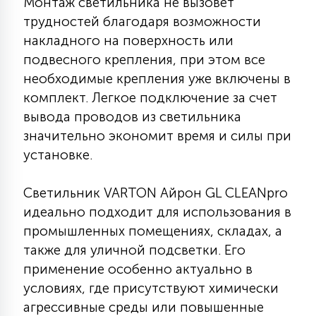
Монтаж светильника не вызовет
15
трудностей благодаря возможности
С УПРАВЛЕНИЕМ
накладного на поверхность или
подвесного крепления, при этом все
41
необходимые крепления уже включены в
АКСЕССУАРЫ
комплект. Легкое подключение за счет
вывода проводов из светильника
значительно экономит время и силы при
установке.
Светильник VARTON Айрон GL CLEANpro
идеально подходит для использования в
промышленных помещениях, складах, а
также для уличной подсветки. Его
применение особенно актуально в
условиях, где присутствуют химически
агрессивные среды или повышенные