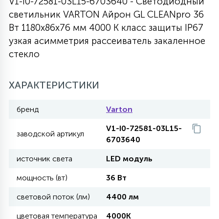
V1-I0-72581-03L15-6703640 - Светодиодный
светильник VARTON Айрон GL CLEANpro 36
27
135
13
ДЕРЕВЯННЫЕ
ЦИЛИНДРИЧЕСКИЕ
3D МОТИВЫ
Вт 1180х86х76 мм 4000 K класс защиты IP67
СЕГМЕНТ
узкая асимметрия рассеиватель закаленное
стекло
117
568
10
144
ВОЛНИСТЫЕ
ТАБЛЕТКИ
ГИРЛЯНДЫ
АКСЕССУАРЫ К LED ПАНЕЛЯМ
ХАРАКТЕРИСТИКИ
669
79
БРА И ЛЮСТРЫ
ШАРЫ
бренд
Varton
V1-I0-72581-03L15-
2
заводской артикул
САЛЮТЫ
6703640
источник света
LED модуль
17
ДЕРЕВЬЯ
мощность (вт)
36 Вт
световой поток (лм)
4400 лм
60
3D ФИГУРЫ ИЗ АКРИЛА
цветовая температура
4000K