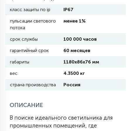
класс защиты по ip
IP67
11
УЛИЧНЫЕ ЕЛИ
пульсации светового
менее 1%
потока
4
срок службы
100 000 часов
ИНТЕРЬЕРНЫЕ ЕЛИ
гарантийный срок
60 месяцев
12
габариты
1180х86х76 мм
КОМПЛЕКТЫ ДЛЯ ЕЛЕЙ
вес
4.3500 кг
4
страна производства
Россия
ВИДЕО ЗАНАВЕСЫ
ОПИСАНИЕ
524
ПРАЗДНИЧНЫЕ ФИГУРЫ-
ФОНАРИКИ
В поиске идеального светильника для
промышленных помещений, где
4
КОСМЕТОЛОГИЧЕСКИЕ