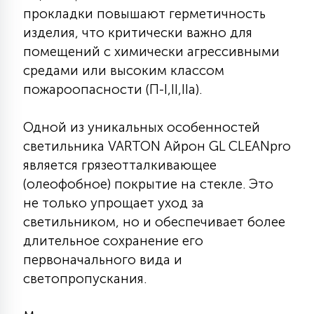
7
прокладки повышают герметичность
УПРАВЛЕНИЕ СВЕТОМ
изделия, что критически важно для
помещений с химически агрессивными
34
средами или высоким классом
КОМПЛЕКТУЮЩИЕ
пожароопасности (П-I,II,IIа).
4
СТЕКЛЯННЫЕ
Одной из уникальных особенностей
светильника VARTON Айрон GL CLEANpro
является грязеотталкивающее
37
ПОДВЕСНЫЕ
(олеофобное) покрытие на стекле. Это
не только упрощает уход за
светильником, но и обеспечивает более
12
НАПОЛЬНЫЕ
длительное сохранение его
первоначального вида и
36
светопропускания.
НАСТЕННЫЕ