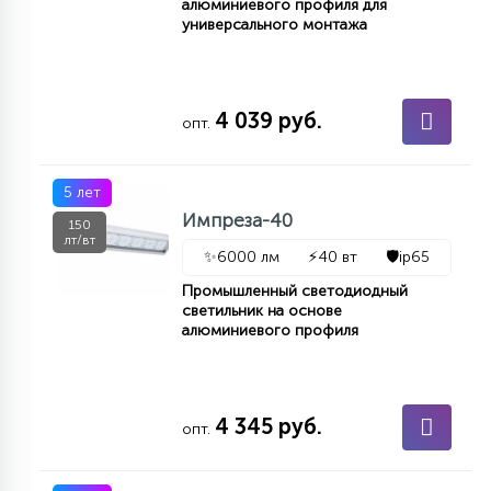
алюминиевого профиля для
универсального монтажа
4 039 руб.
опт.
5 лет
Импреза-40
150
лт/вт
✨
6000 лм
⚡
40 вт
🛡️
ip65
Промышленный светодиодный
светильник на основе
алюминиевого профиля
4 345 руб.
опт.