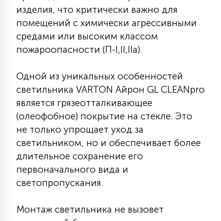
7
изделия, что критически важно для
УПРАВЛЕНИЕ СВЕТОМ
помещений с химически агрессивными
средами или высоким классом
34
пожароопасности (П-I,II,IIа).
КОМПЛЕКТУЮЩИЕ
Одной из уникальных особенностей
4
СТЕКЛЯННЫЕ
светильника VARTON Айрон GL CLEANpro
является грязеотталкивающее
(олеофобное) покрытие на стекле. Это
37
ПОДВЕСНЫЕ
не только упрощает уход за
светильником, но и обеспечивает более
длительное сохранение его
12
НАПОЛЬНЫЕ
первоначального вида и
светопропускания.
36
НАСТЕННЫЕ
Монтаж светильника не вызовет