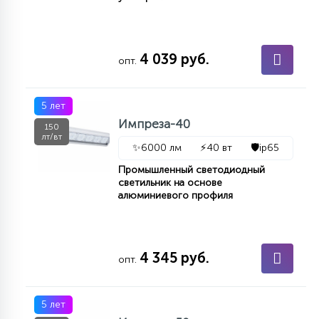
4 039 руб.
опт.
5 лет
Импреза-40
150
лт/вт
✨
6000 лм
⚡
40 вт
🛡️
ip65
Промышленный светодиодный
светильник на основе
алюминиевого профиля
4 345 руб.
опт.
5 лет