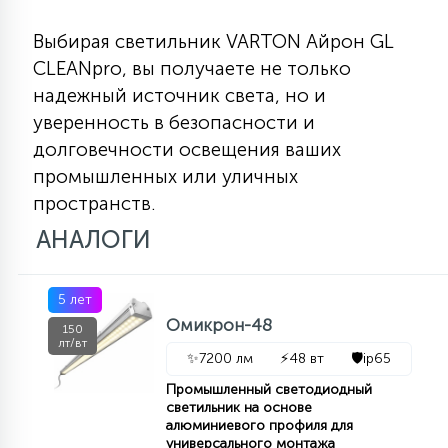
Выбирая светильник VARTON Айрон GL
CLEANpro, вы получаете не только
надежный источник света, но и
уверенность в безопасности и
долговечности освещения ваших
промышленных или уличных
пространств.
АНАЛОГИ
5 лет
Омикрон-48
150
лт/вт
✨
7200 лм
⚡
48 вт
🛡️
ip65
Промышленный светодиодный
светильник на основе
алюминиевого профиля для
универсального монтажа