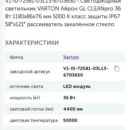
V1-I0-72581-03L13-6703650 - Светодиодный
светильник VARTON Айрон GL CLEANpro 36
27
135
13
ДЕРЕВЯННЫЕ
ЦИЛИНДРИЧЕСКИЕ
3D МОТИВЫ
Вт 1180х86х76 мм 5000 K класс защиты IP67
СЕГМЕНТ
58°x121° рассеиватель закаленное стекло
117
568
10
144
ВОЛНИСТЫЕ
ТАБЛЕТКИ
ГИРЛЯНДЫ
АКСЕССУАРЫ К LED ПАНЕЛЯМ
ХАРАКТЕРИСТИКИ
669
79
бренд
Varton
БРА И ЛЮСТРЫ
ШАРЫ
V1-I0-72581-03L13-
заводской артикул
6703650
2
САЛЮТЫ
источник света
LED модуль
мощность (вт)
36 Вт
17
ДЕРЕВЬЯ
световой поток (лм)
4400 лм
цветовая температура
5000K
60
3D ФИГУРЫ ИЗ АКРИЛА