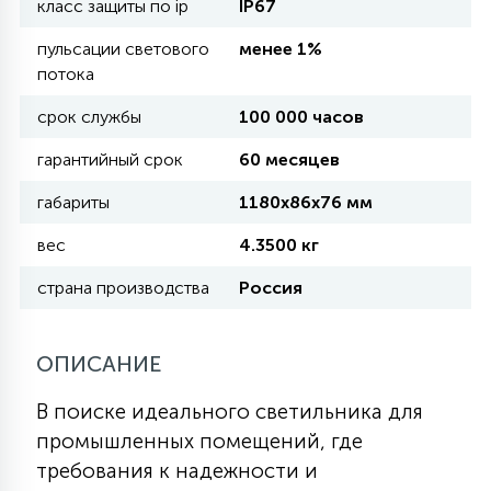
класс защиты по ip
IP67
пульсации светового
менее 1%
11
УЛИЧНЫЕ ЕЛИ
потока
срок службы
100 000 часов
4
ИНТЕРЬЕРНЫЕ ЕЛИ
гарантийный срок
60 месяцев
габариты
1180х86х76 мм
12
КОМПЛЕКТЫ ДЛЯ ЕЛЕЙ
вес
4.3500 кг
страна производства
Россия
4
ВИДЕО ЗАНАВЕСЫ
ОПИСАНИЕ
524
ПРАЗДНИЧНЫЕ ФИГУРЫ-
В поиске идеального светильника для
ФОНАРИКИ
промышленных помещений, где
требования к надежности и
4
КОСМЕТОЛОГИЧЕСКИЕ