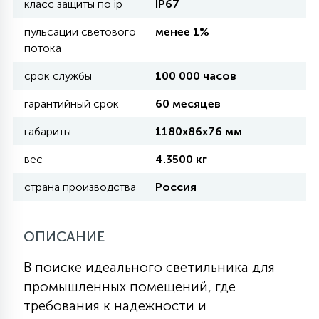
класс защиты по ip
IP67
пульсации светового
менее 1%
11
УЛИЧНЫЕ ЕЛИ
потока
срок службы
100 000 часов
4
ИНТЕРЬЕРНЫЕ ЕЛИ
гарантийный срок
60 месяцев
габариты
1180х86х76 мм
12
КОМПЛЕКТЫ ДЛЯ ЕЛЕЙ
вес
4.3500 кг
страна производства
Россия
4
ВИДЕО ЗАНАВЕСЫ
ОПИСАНИЕ
524
ПРАЗДНИЧНЫЕ ФИГУРЫ-
В поиске идеального светильника для
ФОНАРИКИ
промышленных помещений, где
требования к надежности и
4
КОСМЕТОЛОГИЧЕСКИЕ