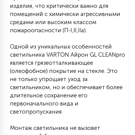
7
изделия, что критически важно для
УПРАВЛЕНИЕ СВЕТОМ
помещений с химически агрессивными
средами или высоким классом
34
пожароопасности (П-I,II,IIа).
КОМПЛЕКТУЮЩИЕ
Одной из уникальных особенностей
4
СТЕКЛЯННЫЕ
светильника VARTON Айрон GL CLEANpro
является грязеотталкивающее
(олеофобное) покрытие на стекле. Это
37
ПОДВЕСНЫЕ
не только упрощает уход за
светильником, но и обеспечивает более
длительное сохранение его
12
НАПОЛЬНЫЕ
первоначального вида и
светопропускания.
36
НАСТЕННЫЕ
Монтаж светильника не вызовет