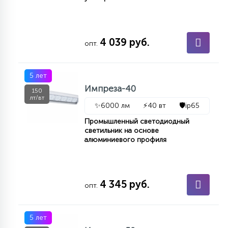
4 039 руб.
опт.
5 лет
Импреза-40
150
лт/вт
✨
6000 лм
⚡
40 вт
🛡️
ip65
Промышленный светодиодный
светильник на основе
алюминиевого профиля
4 345 руб.
опт.
5 лет