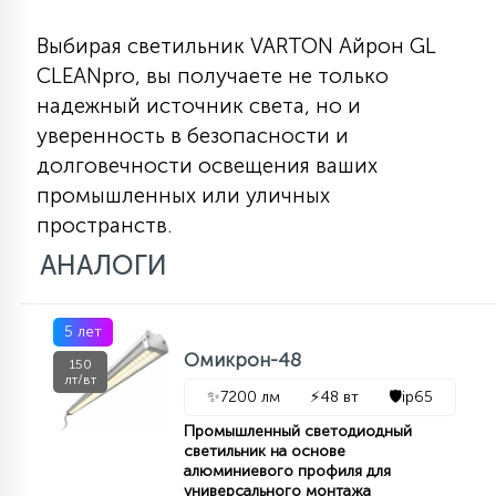
Выбирая светильник VARTON Айрон GL
CLEANpro, вы получаете не только
надежный источник света, но и
уверенность в безопасности и
долговечности освещения ваших
промышленных или уличных
пространств.
АНАЛОГИ
5 лет
Омикрон-48
150
лт/вт
✨
7200 лм
⚡
48 вт
🛡️
ip65
Промышленный светодиодный
светильник на основе
алюминиевого профиля для
универсального монтажа