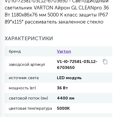
V1-I0-72581-03L12-6703650 - Светодиодный
светильник VARTON Айрон GL CLEANpro 36
27
135
13
ДЕРЕВЯННЫЕ
ЦИЛИНДРИЧЕСКИЕ
3D МОТИВЫ
Вт 1180х86х76 мм 5000 K класс защиты IP67
СЕГМЕНТ
89°x115° рассеиватель закаленное стекло
117
568
10
144
ВОЛНИСТЫЕ
ТАБЛЕТКИ
ГИРЛЯНДЫ
АКСЕССУАРЫ К LED ПАНЕЛЯМ
ХАРАКТЕРИСТИКИ
669
79
бренд
Varton
БРА И ЛЮСТРЫ
ШАРЫ
V1-I0-72581-03L12-
заводской артикул
6703650
2
САЛЮТЫ
источник света
LED модуль
мощность (вт)
36 Вт
17
ДЕРЕВЬЯ
световой поток (лм)
4400 лм
цветовая температура
5000K
60
3D ФИГУРЫ ИЗ АКРИЛА