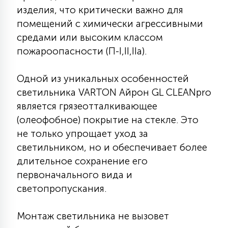
7
изделия, что критически важно для
УПРАВЛЕНИЕ СВЕТОМ
помещений с химически агрессивными
средами или высоким классом
34
пожароопасности (П-I,II,IIа).
КОМПЛЕКТУЮЩИЕ
Одной из уникальных особенностей
4
СТЕКЛЯННЫЕ
светильника VARTON Айрон GL CLEANpro
является грязеотталкивающее
(олеофобное) покрытие на стекле. Это
37
ПОДВЕСНЫЕ
не только упрощает уход за
светильником, но и обеспечивает более
длительное сохранение его
12
НАПОЛЬНЫЕ
первоначального вида и
светопропускания.
36
НАСТЕННЫЕ
Монтаж светильника не вызовет