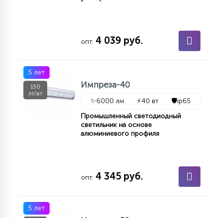
4 039 руб.
опт.
5 лет
Импреза-40
150
лт/вт
✨
6000 лм
⚡
40 вт
🛡️
ip65
Промышленный светодиодный
светильник на основе
алюминиевого профиля
4 345 руб.
опт.
5 лет