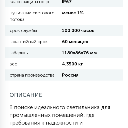
класс защиты по ip
IP67
пульсации светового
менее 1%
11
УЛИЧНЫЕ ЕЛИ
потока
срок службы
100 000 часов
4
ИНТЕРЬЕРНЫЕ ЕЛИ
гарантийный срок
60 месяцев
габариты
1180х86х76 мм
12
КОМПЛЕКТЫ ДЛЯ ЕЛЕЙ
вес
4.3500 кг
страна производства
Россия
4
ВИДЕО ЗАНАВЕСЫ
ОПИСАНИЕ
524
ПРАЗДНИЧНЫЕ ФИГУРЫ-
В поиске идеального светильника для
ФОНАРИКИ
промышленных помещений, где
требования к надежности и
4
КОСМЕТОЛОГИЧЕСКИЕ