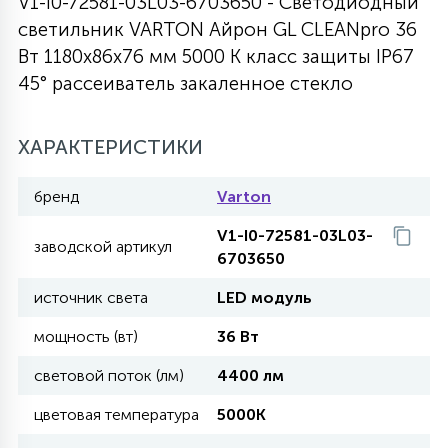
V1-I0-72581-03L03-6703650 - Светодиодный
светильник VARTON Айрон GL CLEANpro 36
27
135
13
ДЕРЕВЯННЫЕ
ЦИЛИНДРИЧЕСКИЕ
3D МОТИВЫ
Вт 1180х86х76 мм 5000 K класс защиты IP67
СЕГМЕНТ
45° рассеиватель закаленное стекло
117
568
10
144
ВОЛНИСТЫЕ
ТАБЛЕТКИ
ГИРЛЯНДЫ
АКСЕССУАРЫ К LED ПАНЕЛЯМ
ХАРАКТЕРИСТИКИ
669
79
бренд
Varton
БРА И ЛЮСТРЫ
ШАРЫ
V1-I0-72581-03L03-
заводской артикул
6703650
2
САЛЮТЫ
источник света
LED модуль
мощность (вт)
36 Вт
17
ДЕРЕВЬЯ
световой поток (лм)
4400 лм
цветовая температура
5000K
60
3D ФИГУРЫ ИЗ АКРИЛА