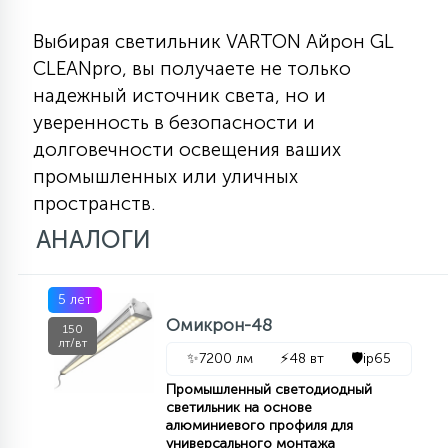
Выбирая светильник VARTON Айрон GL
CLEANpro, вы получаете не только
надежный источник света, но и
уверенность в безопасности и
долговечности освещения ваших
промышленных или уличных
пространств.
АНАЛОГИ
5 лет
Омикрон-48
150
лт/вт
✨
7200 лм
⚡
48 вт
🛡️
ip65
Промышленный светодиодный
светильник на основе
алюминиевого профиля для
универсального монтажа