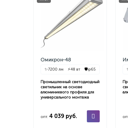
Омикрон-48
И
✨
7200 лм
⚡
48 вт
🛡️
ip65
Промышленный светодиодный
Пр
светильник на основе
св
алюминиевого профиля для
ал
универсального монтажа
4 039 руб.
опт.
оп