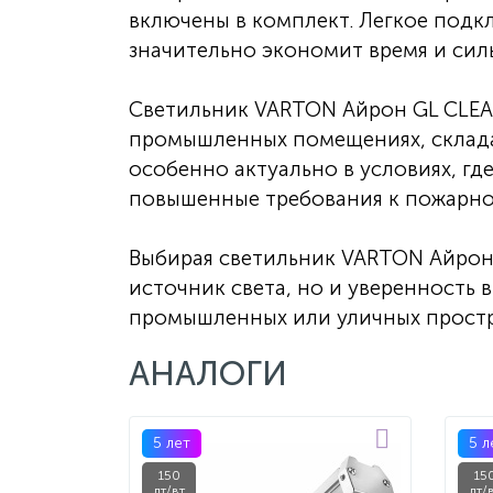
включены в комплект. Легкое подк
значительно экономит время и сил
Светильник VARTON Айрон GL CLEA
промышленных помещениях, складах
особенно актуально в условиях, г
повышенные требования к пожарно
Выбирая светильник VARTON Айрон 
источник света, но и уверенность
промышленных или уличных простр
АНАЛОГИ
5 лет
5 л
150
15
лт/вт
лт/