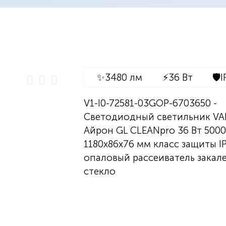
✨
3480 лм
⚡
36 Вт
🛡️
I
V1-I0-72581-03GOP-6703650 -
Светодиодный светильник V
Айрон GL CLEANpro 36 Вт 5000
1180х86х76 мм класс защиты I
опаловый рассеиватель закал
стекло