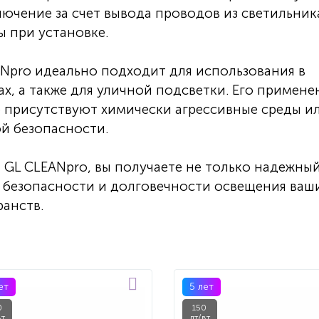
лючение за счет вывода проводов из светильник
ы при установке.
Npro идеально подходит для использования в
, а также для уличной подсветки. Его примене
де присутствуют химически агрессивные среды и
й безопасности.
GL CLEANpro, вы получаете не только надежны
 в безопасности и долговечности освещения ваш
анств.
ет
5 лет
0
150
вт
лт/вт