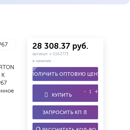
P67
28 308.37 руб.
артикул: v-1162773
в наличии
ARTON
ПОЛУЧИТЬ ОПТОВУЮ ЦЕНУ
 K
P67
енное
-
+
КУПИТЬ
ЗАПРОСИТЬ КП 📄
РАССЧИТАТЬ КОЛ-ВО