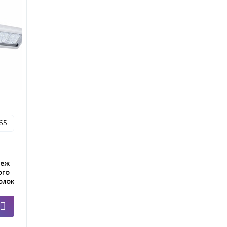
p65
пеж
ого
олок