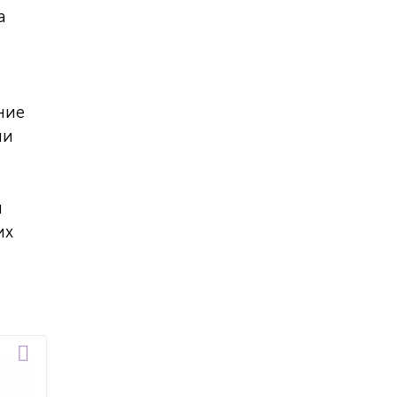
а
ние
ли
й
их