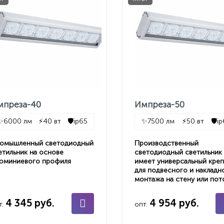
мпреза-40
Импреза-50
✨
6000 лм
⚡
40 вт
🛡️
ip65
✨
7500 лм
⚡
50 вт
🛡️
i
омышленный светодиодный
Производственный
етильник на основе
светодиодный светильник
юминиевого профиля
имеет универсальный кре
для подвесного и накладн
монтажа на стену или пот
4 345 руб.
4 954 руб.
т.
опт.