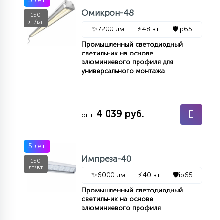
5 лет
7
УПРАВЛЕНИЕ СВЕТОМ
Омикрон-48
150
лт/вт
✨
7200 лм
⚡
48 вт
🛡️
ip65
34
Промышленный светодиодный
КОМПЛЕКТУЮЩИЕ
светильник на основе
алюминиевого профиля для
универсального монтажа
4
СТЕКЛЯННЫЕ
4 039 руб.
опт.
37
ПОДВЕСНЫЕ
5 лет
12
Импреза-40
150
НАПОЛЬНЫЕ
лт/вт
✨
6000 лм
⚡
40 вт
🛡️
ip65
Промышленный светодиодный
36
светильник на основе
НАСТЕННЫЕ
алюминиевого профиля