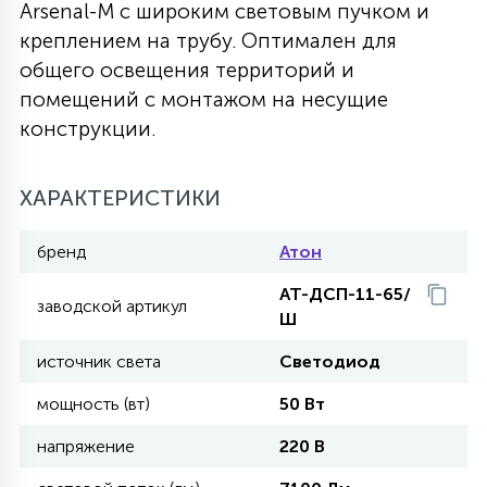
Arsenal-M с широким световым пучком и
27
креплением на трубу. Оптимален для
135
13
ДЕРЕВЯННЫЕ
ЦИЛИНДРИЧЕСКИЕ
3D МОТИВЫ
СЕГМЕНТ
общего освещения территорий и
помещений с монтажом на несущие
117
568
10
конструкции.
144
ВОЛНИСТЫЕ
ТАБЛЕТКИ
ГИРЛЯНДЫ
АКСЕССУАРЫ К LED ПАНЕЛЯМ
ХАРАКТЕРИСТИКИ
669
79
БРА И ЛЮСТРЫ
ШАРЫ
бренд
Атон
2
АТ-ДСП-11-65/
САЛЮТЫ
заводской артикул
Ш
источник света
Светодиод
17
ДЕРЕВЬЯ
мощность (вт)
50 Вт
напряжение
220 В
60
3D ФИГУРЫ ИЗ АКРИЛА