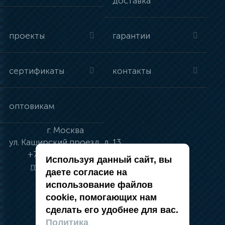
доставка
проекты
гарантии
сертификаты
контакты
оптовикам
г.
Москва
ул.
Каширский проезд, д. 13
+7 (495) 134-41-83
Используя данный сайт, вы
moskva@vincci.ru
даете согласие на
использование файлов
cookie, помогающих нам
сделать его удобнее для вас.
политика в отношении обработки
Политика
персональных данных