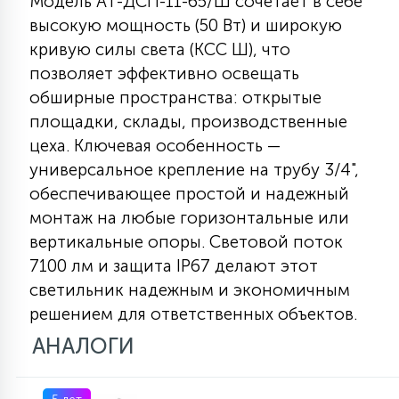
Модель АТ-ДСП-11-65/Ш сочетает в себе
КРЕСЛА
высокую мощность (50 Вт) и широкую
кривую силы света (КСС Ш), что
6
позволяет эффективно освещать
МЕДИЦИНСКИЕ АППАРАТЫ
обширные пространства: открытые
площадки, склады, производственные
3
цеха. Ключевая особенность —
ОПЕРАЦИОННЫЕ СТОЛЫ
универсальное крепление на трубу 3/4",
обеспечивающее простой и надежный
17
ДИНАМИЧЕСКИЙ СВЕТ
монтаж на любые горизонтальные или
вертикальные опоры. Световой поток
7100 лм и защита IP67 делают этот
98
СЦЕНИЧЕСКОЕ И СТУДИЙНОЕ
светильник надежным и экономичным
решением для ответственных объектов.
6
АНАЛОГИ
ЛАЗЕРНЫЕ СИСТЕМЫ