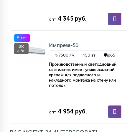
15
С УПРАВЛЕНИЕМ
4 345 руб.
опт.
41
АКСЕССУАРЫ
5 лет
Импреза-50
150
лт/вт
✨
7500 лм
⚡
50 вт
🛡️
ip65
Производственный светодиодный
светильник имеет универсальный
крепеж для подвесного и
накладного монтажа на стену или
потолок
4 954 руб.
опт.