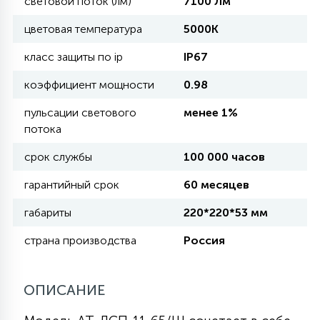
световой поток (лм)
7100 Лм
цветовая температура
5000K
11
УЛИЧНЫЕ ЕЛИ
класс защиты по ip
IP67
коэффициент мощности
0.98
4
ИНТЕРЬЕРНЫЕ ЕЛИ
пульсации светового
менее 1%
потока
12
КОМПЛЕКТЫ ДЛЯ ЕЛЕЙ
срок службы
100 000 часов
гарантийный срок
60 месяцев
4
ВИДЕО ЗАНАВЕСЫ
габариты
220*220*53 мм
страна производства
Россия
524
ПРАЗДНИЧНЫЕ ФИГУРЫ-
ФОНАРИКИ
ОПИСАНИЕ
4
КОСМЕТОЛОГИЧЕСКИЕ