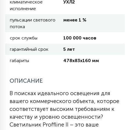
климатическое
УХЛ2
исполнение
11
УЛИЧНЫЕ ЕЛИ
пульсации светового
менее 1 %
потока
4
срок службы
100 000 часов
ИНТЕРЬЕРНЫЕ ЕЛИ
гарантийный срок
5 лет
12
габариты
478х83х160 мм
КОМПЛЕКТЫ ДЛЯ ЕЛЕЙ
ОПИСАНИЕ
4
ВИДЕО ЗАНАВЕСЫ
В поисках идеального освещения для
вашего коммерческого объекта, которое
524
ПРАЗДНИЧНЫЕ ФИГУРЫ-
соответствует высоким требованиям к
ФОНАРИКИ
качеству и уровню освещенности?
Светильник Proffline II – это ваше
4
КОСМЕТОЛОГИЧЕСКИЕ