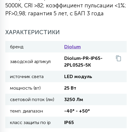
5000К, CRI >82; коэффициент пульсации <1%;
27
135
PF>0,98; гарантия 5 лет, с БАП 3 года
13
ДЕРЕВЯННЫЕ
ЦИЛИНДРИЧЕСКИЕ
3D МОТИВЫ
СЕГМЕНТ
ХАРАКТЕРИСТИКИ
117
568
10
144
ВОЛНИСТЫЕ
ТАБЛЕТКИ
ГИРЛЯНДЫ
АКСЕССУАРЫ К LED ПАНЕЛЯМ
бренд
Diolum
669
79
Diolum-PR-IP65-
БРА И ЛЮСТРЫ
ШАРЫ
заводской артикул
2PL0525-5K
источник света
LED модуль
2
САЛЮТЫ
мощность (вт)
25 Вт
световой поток (лм)
3250 Лм
17
ДЕРЕВЬЯ
темп. диапазон
-40° - +50°
класс защиты по ip
IP65
60
3D ФИГУРЫ ИЗ АКРИЛА