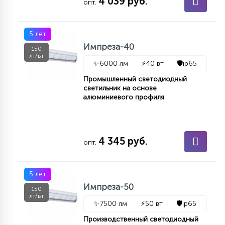
4 039 руб.
опт.
5 лет
Импреза-40
150
лт/вт
✨
6000 лм
⚡
40 вт
🛡️
ip65
Промышленный светодиодный
светильник на основе
алюминиевого профиля
4 345 руб.
опт.
5 лет
Импреза-50
150
лт/вт
✨
7500 лм
⚡
50 вт
🛡️
ip65
Производственный светодиодный