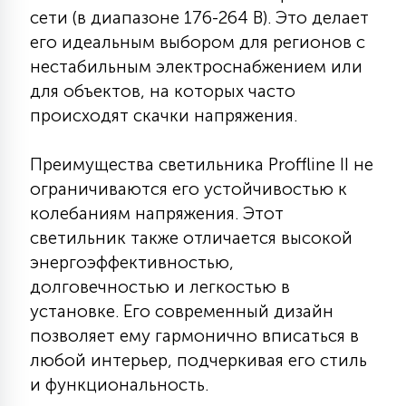
7
сети (в диапазоне 176-264 В). Это делает
УПРАВЛЕНИЕ СВЕТОМ
его идеальным выбором для регионов с
нестабильным электроснабжением или
34
для объектов, на которых часто
КОМПЛЕКТУЮЩИЕ
происходят скачки напряжения.
4
СТЕКЛЯННЫЕ
Преимущества светильника Proffline II не
ограничиваются его устойчивостью к
колебаниям напряжения. Этот
37
ПОДВЕСНЫЕ
светильник также отличается высокой
энергоэффективностью,
долговечностью и легкостью в
12
НАПОЛЬНЫЕ
установке. Его современный дизайн
позволяет ему гармонично вписаться в
36
любой интерьер, подчеркивая его стиль
НАСТЕННЫЕ
и функциональность.