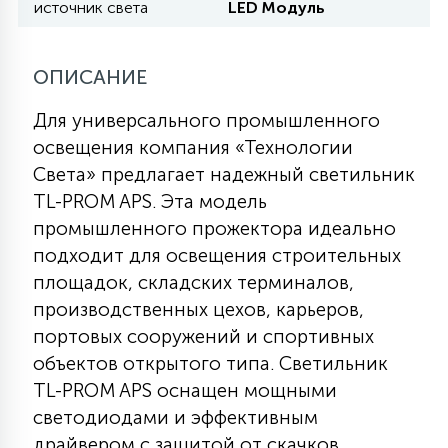
источник света
LED Модуль
11
УЛИЧНЫЕ ЕЛИ
ОПИСАНИЕ
Для универсального промышленного
4
ИНТЕРЬЕРНЫЕ ЕЛИ
освещения компания «Технологии
Света» предлагает надежный светильник
TL-PROM APS. Эта модель
12
КОМПЛЕКТЫ ДЛЯ ЕЛЕЙ
промышленного прожектора идеально
подходит для освещения строительных
площадок, складских терминалов,
4
ВИДЕО ЗАНАВЕСЫ
производственных цехов, карьеров,
портовых сооружений и спортивных
524
ПРАЗДНИЧНЫЕ ФИГУРЫ-
объектов открытого типа. Светильник
ФОНАРИКИ
TL-PROM APS оснащен мощными
светодиодами и эффективным
4
КОСМЕТОЛОГИЧЕСКИЕ
драйвером с защитой от скачков