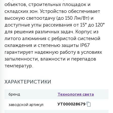
объектов, строительных площадок и
27
135
складских зон. Устройство обеспечивает
13
ДЕРЕВЯННЫЕ
ЦИЛИНДРИЧЕСКИЕ
3D МОТИВЫ
СЕГМЕНТ
высокую светоотдачу (до 150 Лм/Вт) и
доступные углы рассеивания от 15° до 120°
117
568
10
144
ВОЛНИСТЫЕ
для решения различных задач. Корпус из
ТАБЛЕТКИ
ГИРЛЯНДЫ
АКСЕССУАРЫ К LED ПАНЕЛЯМ
литого алюминия с ребристой системой
охлаждения и степенью защиты IP67
669
79
БРА И ЛЮСТРЫ
ШАРЫ
гарантирует надежную работу в условиях
запыленности, влажности и перепадов
температур.
2
САЛЮТЫ
ХАРАКТЕРИСТИКИ
17
ДЕРЕВЬЯ
бренд
Технология света
УТ000028679
заводской артикул
60
3D ФИГУРЫ ИЗ АКРИЛА