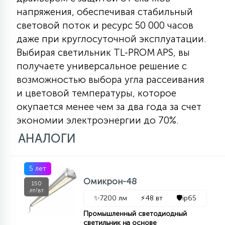
КРЕСЛА
напряжения, обеспечивая стабильный
световой поток и ресурс 50 000 часов
6
даже при круглосуточной эксплуатации.
МЕДИЦИНСКИЕ АППАРАТЫ
Выбирая светильник TL-PROM APS, вы
получаете универсальное решение с
3
возможностью выбора угла рассеивания
ОПЕРАЦИОННЫЕ СТОЛЫ
и цветовой температуры, которое
окупается менее чем за два года за счет
17
экономии электроэнергии до 70%.
ДИНАМИЧЕСКИЙ СВЕТ
АНАЛОГИ
98
СЦЕНИЧЕСКОЕ И СТУДИЙНОЕ
5 лет
Омикрон-48
150
6
лт/вт
ЛАЗЕРНЫЕ СИСТЕМЫ
✨
7200 лм
⚡
48 вт
🛡️
ip65
Промышленный светодиодный
светильник на основе