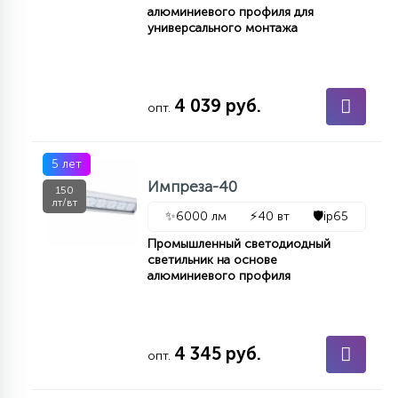
7
алюминиевого профиля для
УПРАВЛЕНИЕ СВЕТОМ
универсального монтажа
34
КОМПЛЕКТУЮЩИЕ
4 039 руб.
опт.
4
СТЕКЛЯННЫЕ
5 лет
Импреза-40
150
лт/вт
37
✨
6000 лм
⚡
40 вт
🛡️
ip65
ПОДВЕСНЫЕ
Промышленный светодиодный
светильник на основе
алюминиевого профиля
12
НАПОЛЬНЫЕ
36
4 345 руб.
опт.
НАСТЕННЫЕ