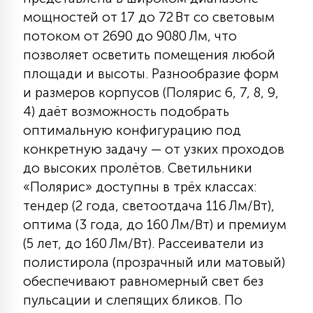
КРЕСЛА
мощностей от 17 до 72 Вт со световым
потоком от 2690 до 9080 Лм, что
6
позволяет осветить помещения любой
МЕДИЦИНСКИЕ АППАРАТЫ
площади и высоты. Разнообразие форм
и размеров корпусов (Полярис 6, 7, 8, 9,
3
4) даёт возможность подобрать
ОПЕРАЦИОННЫЕ СТОЛЫ
оптимальную конфигурацию под
конкретную задачу — от узких проходов
17
до высоких пролётов. Светильники
ДИНАМИЧЕСКИЙ СВЕТ
«Полярис» доступны в трёх классах:
тендер (2 года, светоотдача 116 Лм/Вт),
98
СЦЕНИЧЕСКОЕ И СТУДИЙНОЕ
оптима (3 года, до 160 Лм/Вт) и премиум
(5 лет, до 160 Лм/Вт). Рассеиватели из
полистирола (прозрачный или матовый)
6
ЛАЗЕРНЫЕ СИСТЕМЫ
обеспечивают равномерный свет без
пульсации и слепящих бликов. По