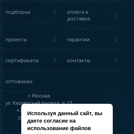
подборки
оплата и
доставка
проекты
гарантии
сертификаты
контакты
оптовикам
г.
Москва
ул.
Каширский проезд, д. 13
+7 (495) 134-41-83
Используя данный сайт, вы
moskva@vincci.ru
даете согласие на
использование файлов