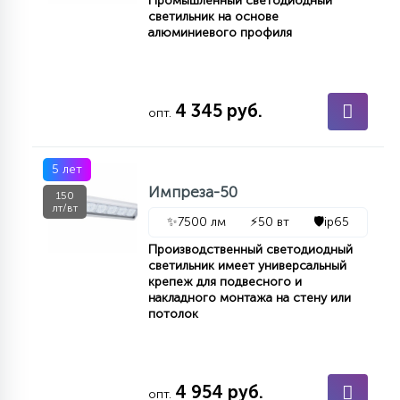
Промышленный светодиодный
светильник на основе
алюминиевого профиля
4 345 руб.
опт.
5 лет
Импреза-50
150
лт/вт
✨
7500 лм
⚡
50 вт
🛡️
ip65
Производственный светодиодный
светильник имеет универсальный
крепеж для подвесного и
накладного монтажа на стену или
потолок
4 954 руб.
опт.