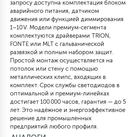
запросу доступна комплектация блоком
7
УПРАВЛЕНИЕ СВЕТОМ
аварийного питания, датчиком
движения или функцией диммирования
34
1–10 V. Модели премиум-сегмента
КОМПЛЕКТУЮЩИЕ
комплектуются драйверами TRION,
FONTE или MLT с гальванической
4
развязкой и полным набором защит.
СТЕКЛЯННЫЕ
Простой монтаж осуществляется на
потолок или стену с помощью
37
металлических клипс, входящих в
ПОДВЕСНЫЕ
комплект. Срок службы светодиодов в
оптимальной и премиум-линейках
12
достигает 100 000 часов, гарантия — до 5
НАПОЛЬНЫЕ
лет. Это надёжное и энергоэффективное
решение для промышленных
36
НАСТЕННЫЕ
предприятий любого профиля.