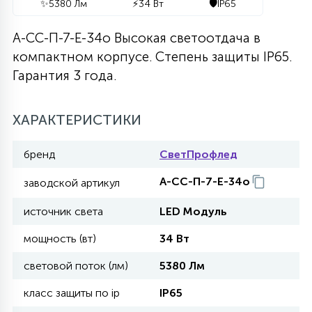
✨
5380 Лм
⚡
34 Вт
🛡️
IP65
27
135
13
ДЕРЕВЯННЫЕ
ЦИЛИНДРИЧЕСКИЕ
3D МОТИВЫ
А-СС-П-7-Е-34о Высокая светоотдача в
СЕГМЕНТ
компактном корпусе. Степень защиты IP65.
Гарантия 3 года.
117
568
10
144
ВОЛНИСТЫЕ
ТАБЛЕТКИ
ГИРЛЯНДЫ
АКСЕССУАРЫ К LED ПАНЕЛЯМ
ХАРАКТЕРИСТИКИ
669
79
БРА И ЛЮСТРЫ
ШАРЫ
бренд
СветПрофлед
А-СС-П-7-Е-34о
заводской артикул
2
САЛЮТЫ
источник света
LED Модуль
мощность (вт)
34 Вт
17
ДЕРЕВЬЯ
световой поток (лм)
5380 Лм
класс защиты по ip
IP65
60
3D ФИГУРЫ ИЗ АКРИЛА