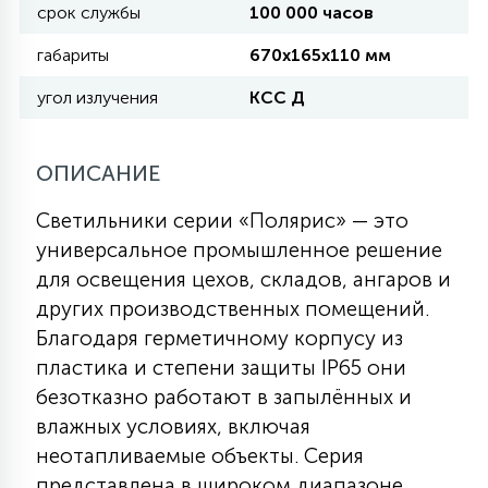
срок службы
100 000 часов
габариты
670х165х110 мм
11
УЛИЧНЫЕ ЕЛИ
угол излучения
КСС Д
4
ИНТЕРЬЕРНЫЕ ЕЛИ
ОПИСАНИЕ
Светильники серии «Полярис» — это
12
КОМПЛЕКТЫ ДЛЯ ЕЛЕЙ
универсальное промышленное решение
для освещения цехов, складов, ангаров и
других производственных помещений.
4
ВИДЕО ЗАНАВЕСЫ
Благодаря герметичному корпусу из
пластика и степени защиты IP65 они
524
ПРАЗДНИЧНЫЕ ФИГУРЫ-
безотказно работают в запылённых и
ФОНАРИКИ
влажных условиях, включая
неотапливаемые объекты. Серия
4
КОСМЕТОЛОГИЧЕСКИЕ
представлена в широком диапазоне