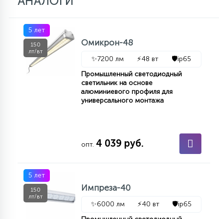
АНАЛОГИ
15
С УПРАВЛЕНИЕМ
5 лет
Омикрон-48
150
41
лт/вт
АКСЕССУАРЫ
✨
7200 лм
⚡
48 вт
🛡️
ip65
Промышленный светодиодный
светильник на основе
алюминиевого профиля для
универсального монтажа
4 039 руб.
опт.
5 лет
Импреза-40
150
лт/вт
✨
6000 лм
⚡
40 вт
🛡️
ip65