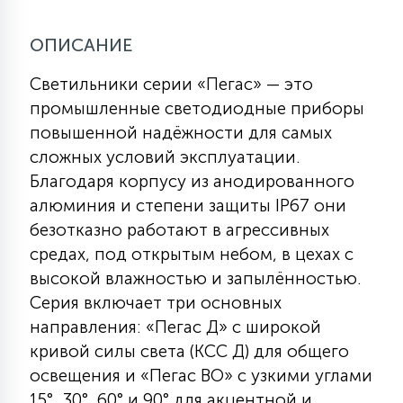
ОПИСАНИЕ
11
УЛИЧНЫЕ ЕЛИ
Светильники серии «Пегас» — это
промышленные светодиодные приборы
4
ИНТЕРЬЕРНЫЕ ЕЛИ
повышенной надёжности для самых
сложных условий эксплуатации.
Благодаря корпусу из анодированного
12
КОМПЛЕКТЫ ДЛЯ ЕЛЕЙ
алюминия и степени защиты IP67 они
безотказно работают в агрессивных
средах, под открытым небом, в цехах с
4
ВИДЕО ЗАНАВЕСЫ
высокой влажностью и запылённостью.
Серия включает три основных
524
ПРАЗДНИЧНЫЕ ФИГУРЫ-
направления: «Пегас Д» с широкой
ФОНАРИКИ
кривой силы света (КСС Д) для общего
освещения и «Пегас ВО» с узкими углами
4
КОСМЕТОЛОГИЧЕСКИЕ
15°, 30°, 60° и 90° для акцентной и