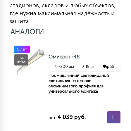
стадионов, складов и любых объектов,
15
С УПРАВЛЕНИЕМ
где нужна максимальная надёжность и
защита.
41
АНАЛОГИ
АКСЕССУАРЫ
5 лет
Омикрон-48
150
лт/вт
✨
7200 лм
⚡
48 вт
🛡️
ip65
Промышленный светодиодный
светильник на основе
алюминиевого профиля для
универсального монтажа
4 039 руб.
опт.