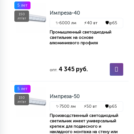
5 лет
Импреза-40
150
лт/вт
✨
6000 лм
⚡
40 вт
🛡️
ip65
Промышленный светодиодный
светильник на основе
алюминиевого профиля
4 345 руб.
опт.
5 лет
Импреза-50
150
лт/вт
✨
7500 лм
⚡
50 вт
🛡️
ip65
Производственный светодиодный
светильник имеет универсальный
крепеж для подвесного и
накладного монтажа на стену или