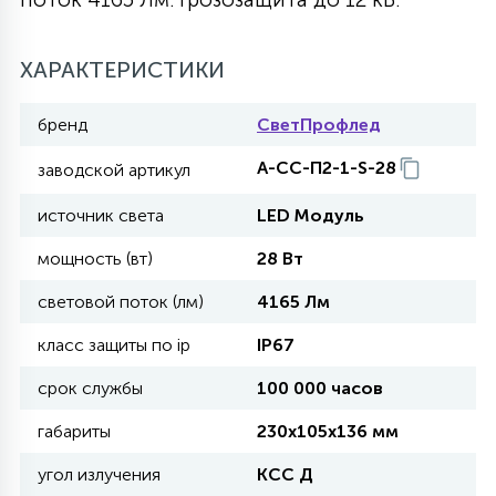
27
135
13
ДЕРЕВЯННЫЕ
ЦИЛИНДРИЧЕСКИЕ
3D МОТИВЫ
СЕГМЕНТ
ХАРАКТЕРИСТИКИ
117
бренд
СветПрофлед
568
10
144
ВОЛНИСТЫЕ
ТАБЛЕТКИ
ГИРЛЯНДЫ
АКСЕССУАРЫ К LED ПАНЕЛЯМ
А-СС-П2-1-S-28
заводской артикул
669
79
источник света
LED Модуль
БРА И ЛЮСТРЫ
ШАРЫ
мощность (вт)
28 Вт
2
световой поток (лм)
4165 Лм
САЛЮТЫ
класс защиты по ip
IP67
17
срок службы
100 000 часов
ДЕРЕВЬЯ
габариты
230х105х136 мм
60
угол излучения
КСС Д
3D ФИГУРЫ ИЗ АКРИЛА