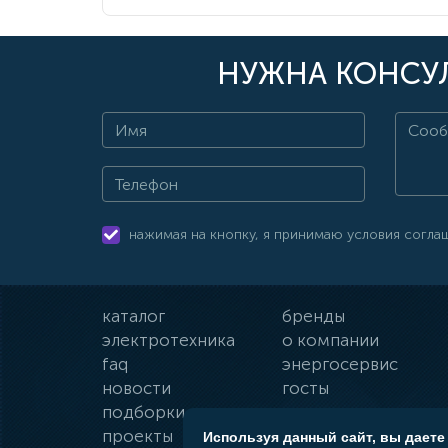
НУЖНА КОНСУЛ
нажимая на кнопку, я принимаю условия согла
каталог
бренды
электротехника
о компании
faq
энергосервис
новости
госты
подборки
оплата и доставка
проекты
гарантии
Используя данный сайт, вы даете