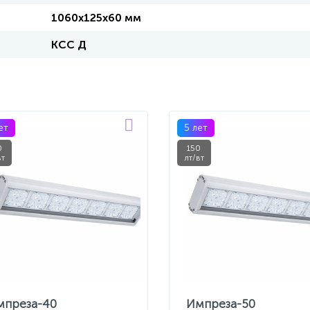
1060х125х60 мм
КСС Д
ет
5 лет
0
150
вт
лт/вт
мпреза-40
Импреза-50