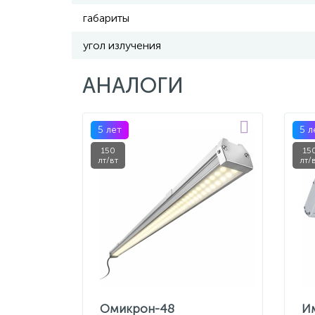
габариты
угол излучения
АНАЛОГИ
5 лет
5 л
150
15
лт/вт
лт/
Омикрон-48
И