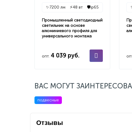
✨
7200 лм
⚡
48 вт
🛡️
ip65
Промышленный светодиодный
Пр
светильник на основе
св
алюминиевого профиля для
ал
универсального монтажа
4 039 руб.
опт.
оп
ВАС МОГУТ ЗАИНТЕРЕСОВА
подвесные
Отзывы