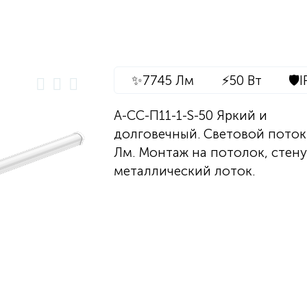
✨
7745 Лм
⚡
50 Вт
🛡️
I
А-СС-П11-1-S-50 Яркий и
долговечный. Световой поток
Лм. Монтаж на потолок, стену
металлический лоток.