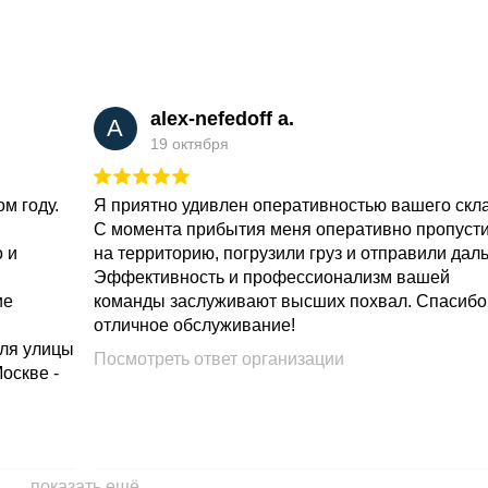
alex-nefedoff a.
A
19 октября
м году.
Я приятно удивлен оперативностью вашего скл
С момента прибытия меня оперативно пропуст
о и
на территорию, погрузили груз и отправили дал
Эффективность и профессионализм вашей
ие
команды заслуживают высших похвал. Спасибо
отличное обслуживание!
для улицы
Посмотреть ответ организации
Москве -
показать ещё