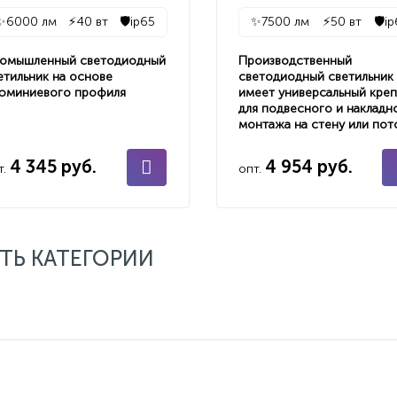
✨
6000 лм
⚡
40 вт
🛡️
ip65
✨
7500 лм
⚡
50 вт
🛡️
i
омышленный светодиодный
Производственный
етильник на основе
светодиодный светильник
юминиевого профиля
имеет универсальный кре
для подвесного и накладн
монтажа на стену или пот
4 345 руб.
4 954 руб.
т.
опт.
ТЬ КАТЕГОРИИ