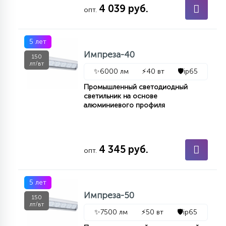
4 039 руб.
опт.
5 лет
Импреза-40
150
лт/вт
✨
6000 лм
⚡
40 вт
🛡️
ip65
Промышленный светодиодный
светильник на основе
алюминиевого профиля
4 345 руб.
опт.
5 лет
Импреза-50
150
лт/вт
✨
7500 лм
⚡
50 вт
🛡️
ip65