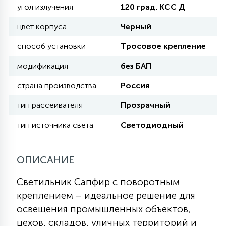
угол излучения
120 град. КСС Д
КРЕСЛА
цвет корпуса
Черный
6
МЕДИЦИНСКИЕ АППАРАТЫ
способ установки
Тросовое крепление
модификация
без БАП
3
ОПЕРАЦИОННЫЕ СТОЛЫ
страна производства
Россия
тип рассеивателя
Прозрачный
17
ДИНАМИЧЕСКИЙ СВЕТ
тип источника света
Светодиодный
98
ОПИСАНИЕ
СЦЕНИЧЕСКОЕ И СТУДИЙНОЕ
Светильник Сапфир с поворотным
6
креплением – идеальное решение для
ЛАЗЕРНЫЕ СИСТЕМЫ
освещения промышленных объектов,
цехов, складов, уличных территорий и