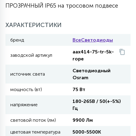
ПРОЗРАЧНЫЙ IP65 на тросовом подвесе
27
135
13
ДЕРЕВЯННЫЕ
ЦИЛИНДРИЧЕСКИЕ
3D МОТИВЫ
СЕГМЕНТ
ХАРАКТЕРИСТИКИ
117
568
10
144
ВОЛНИСТЫЕ
ТАБЛЕТКИ
ГИРЛЯНДЫ
бренд
ВсеСветодиоды
АКСЕССУАРЫ К LED ПАНЕЛЯМ
aax414-75-tr-5k-
заводской артикул
669
79
rope
БРА И ЛЮСТРЫ
ШАРЫ
Светодиодный
источник света
Osram
2
САЛЮТЫ
мощность (вт)
75 Вт
180-265В / 50(+-5%)
напряжение
17
Гц
ДЕРЕВЬЯ
световой поток (лм)
9900 Лм
60
цветовая температура
5000-5500К
3D ФИГУРЫ ИЗ АКРИЛА