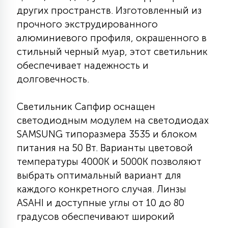
7
других пространств. Изготовленный из
УПРАВЛЕНИЕ СВЕТОМ
прочного экструдированного
алюминиевого профиля, окрашенного в
34
стильный черный муар, этот светильник
КОМПЛЕКТУЮЩИЕ
обеспечивает надежность и
долговечность.
4
СТЕКЛЯННЫЕ
Светильник Сапфир оснащен
светодиодным модулем на светодиодах
37
ПОДВЕСНЫЕ
SAMSUNG типоразмера 3535 и блоком
питания на 50 Вт. Варианты цветовой
температуры 4000К и 5000К позволяют
12
НАПОЛЬНЫЕ
выбрать оптимальный вариант для
каждого конкретного случая. Линзы
36
ASAHI и доступные углы от 10 до 80
НАСТЕННЫЕ
градусов обеспечивают широкий