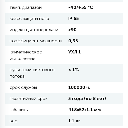
темп. диапазон
-40/+55 °С
11
УЛИЧНЫЕ ЕЛИ
класс защиты по ip
IP 65
индекс цветопередачи
>90
4
ИНТЕРЬЕРНЫЕ ЕЛИ
коэффициент мощности
0,95
климатическое
УХЛ 1
исполнение
12
КОМПЛЕКТЫ ДЛЯ ЕЛЕЙ
пульсации светового
< 1%
потока
4
ВИДЕО ЗАНАВЕСЫ
срок службы
100000 ч.
гарантийный срок
3 года (до 8 лет)
524
ПРАЗДНИЧНЫЕ ФИГУРЫ-
габариты
418х52х1.1 мм
ФОНАРИКИ
вес
1.1 кг
4
КОСМЕТОЛОГИЧЕСКИЕ