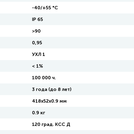
-40/+55 °С
IP 65
>90
0,95
УХЛ 1
< 1%
100 000 ч.
3 года (до 8 лет)
418х52х0.9 мм
0.9 кг
120 град. КСС Д