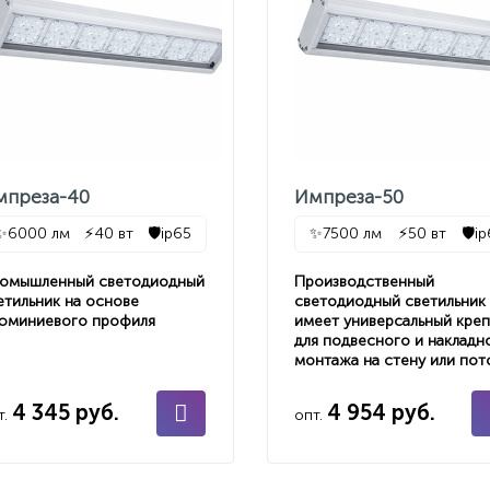
мпреза-40
Импреза-50
✨
6000 лм
⚡
40 вт
🛡️
ip65
✨
7500 лм
⚡
50 вт
🛡️
i
омышленный светодиодный
Производственный
етильник на основе
светодиодный светильник
юминиевого профиля
имеет универсальный кре
для подвесного и накладн
монтажа на стену или пот
4 345 руб.
4 954 руб.
т.
опт.