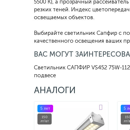
5500 К), а прозрачный рассеивател
резких теней. Индекс цветопередач
освещаемых объектов.
Выбирайте светильник Сапфир с п
качественного освещения ваших пр
ВАС МОГУТ ЗАИНТЕРЕСОВА
Светильник САПФИР VS452 75W-112
подвесе
АНАЛОГИ
5 лет
5 л
150
15
лт/вт
лт/