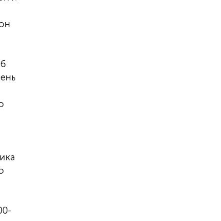
зон
,6
пень
о
ика
о
00-