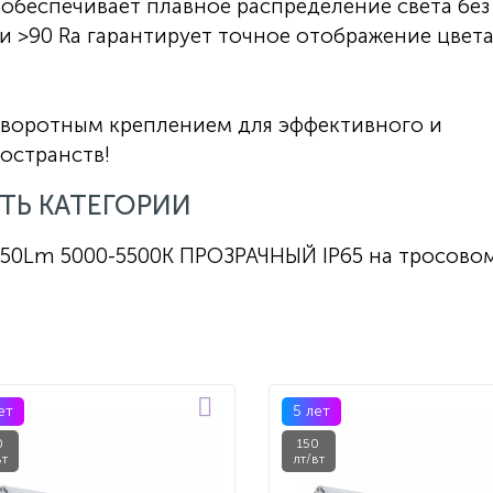
ь обеспечивает плавное распределение света без
и >90 Ra гарантирует точное отображение цвет
оворотным креплением для эффективного и
остранств!
ТЬ КАТЕГОРИИ
50Lm 5000-5500К ПРОЗРАЧНЫЙ IP65 на тросово
ет
5 лет
0
150
вт
лт/вт