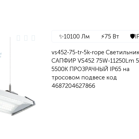
✨
10100 Лм
⚡
75 Вт
🛡️
I
vs452-75-tr-5k-rope Светильни
САПФИР VS452 75W-11250Lm 5
5500К ПРОЗРАЧНЫЙ IP65 на
тросовом подвесе код
4687204627866