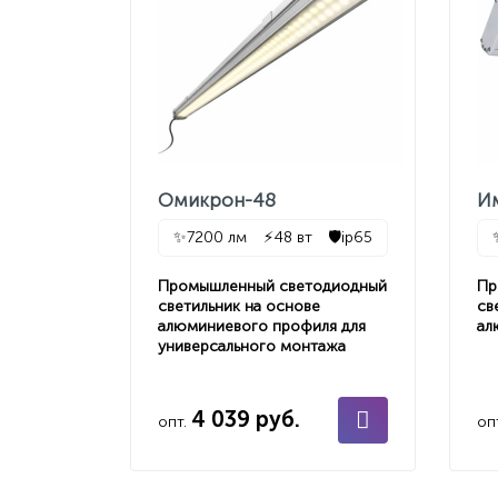
Омикрон-48
И
✨
7200 лм
⚡
48 вт
🛡️
ip65
Промышленный светодиодный
Пр
светильник на основе
св
алюминиевого профиля для
ал
универсального монтажа
4 039 руб.
опт.
оп