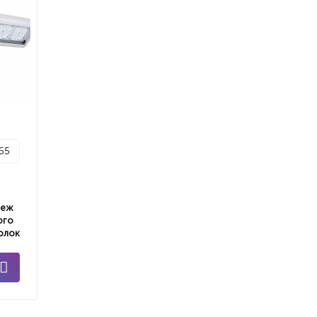
p65
пеж
ого
олок