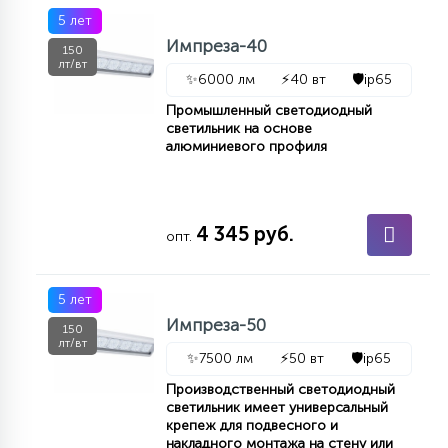
5 лет
Импреза-40
150
лт/вт
✨
6000 лм
⚡
40 вт
🛡️
ip65
Промышленный светодиодный
светильник на основе
алюминиевого профиля
4 345 руб.
опт.
5 лет
Импреза-50
150
лт/вт
✨
7500 лм
⚡
50 вт
🛡️
ip65
Производственный светодиодный
светильник имеет универсальный
крепеж для подвесного и
накладного монтажа на стену или