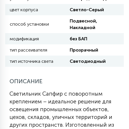
КРЕСЛА
цвет корпуса
Светло-Серый
Подвесной,
6
способ установки
МЕДИЦИНСКИЕ АППАРАТЫ
Накладной
модификация
без БАП
3
ОПЕРАЦИОННЫЕ СТОЛЫ
тип рассеивателя
Прозрачный
тип источника света
Светодиодный
17
ДИНАМИЧЕСКИЙ СВЕТ
ОПИСАНИЕ
98
СЦЕНИЧЕСКОЕ И СТУДИЙНОЕ
Светильник Сапфир с поворотным
креплением – идеальное решение для
освещения промышленных объектов,
6
ЛАЗЕРНЫЕ СИСТЕМЫ
цехов, складов, уличных территорий и
других пространств. Изготовленный из