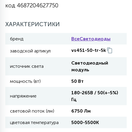
код 4687204627750
27
135
13
ДЕРЕВЯННЫЕ
ЦИЛИНДРИЧЕСКИЕ
3D МОТИВЫ
СЕГМЕНТ
ХАРАКТЕРИСТИКИ
117
568
10
144
ВОЛНИСТЫЕ
ТАБЛЕТКИ
ГИРЛЯНДЫ
бренд
ВсеСветодиоды
АКСЕССУАРЫ К LED ПАНЕЛЯМ
vs451-50-tr-5k
заводской артикул
669
79
БРА И ЛЮСТРЫ
ШАРЫ
Светодиодный
источник света
модуль
2
мощность (вт)
50 Вт
САЛЮТЫ
180-265В / 50(+-5%)
напряжение
Гц
17
ДЕРЕВЬЯ
световой поток (лм)
6750 Лм
цветовая температура
5000-5500К
60
3D ФИГУРЫ ИЗ АКРИЛА