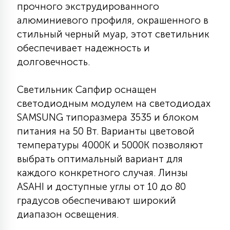
7
прочного экструдированного
УПРАВЛЕНИЕ СВЕТОМ
алюминиевого профиля, окрашенного в
стильный черный муар, этот светильник
34
обеспечивает надежность и
КОМПЛЕКТУЮЩИЕ
долговечность.
4
Светильник Сапфир оснащен
СТЕКЛЯННЫЕ
светодиодным модулем на светодиодах
SAMSUNG типоразмера 3535 и блоком
37
питания на 50 Вт. Варианты цветовой
ПОДВЕСНЫЕ
температуры 4000К и 5000К позволяют
выбрать оптимальный вариант для
12
НАПОЛЬНЫЕ
каждого конкретного случая. Линзы
ASAHI и доступные углы от 10 до 80
градусов обеспечивают широкий
36
НАСТЕННЫЕ
диапазон освещения.