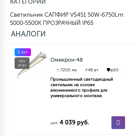
КАТЕГОРИИ
Светильник САПФИР VS451 50W-6750Lm
5000-5500К ПРОЗРАЧНЫЙ IP65
АНАЛОГИ
5 лет
Омикрон-48
150
лт/вт
✨
7200 лм
⚡
48 вт
🛡️
ip65
Промышленный светодиодный
светильник на основе
алюминиевого профиля для
универсального монтажа
4 039 руб.
опт.