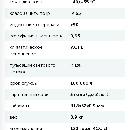
темп. диапазон
-40/+55 °С
класс защиты по ip
IP 65
11
УЛИЧНЫЕ ЕЛИ
индекс цветопередачи
>90
коэффициент мощности
0,95
4
ИНТЕРЬЕРНЫЕ ЕЛИ
климатическое
УХЛ 1
исполнение
12
КОМПЛЕКТЫ ДЛЯ ЕЛЕЙ
пульсации светового
< 1%
потока
4
срок службы
100 000 ч.
ВИДЕО ЗАНАВЕСЫ
гарантийный срок
3 года (до 8 лет)
524
ПРАЗДНИЧНЫЕ ФИГУРЫ-
габариты
418х52х0.9 мм
ФОНАРИКИ
вес
0.9 кг
4
КОСМЕТОЛОГИЧЕСКИЕ
угол излучения
120 град. КСС Д