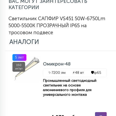
ВАС МОГУТ ЗАИНТЕРЕСОВАТЬ
КАТЕГОРИИ
Светильник САПФИР VS451 50W-6750Lm
5000-5500К ПРОЗРАЧНЫЙ IP65 на
тросовом подвесе
АНАЛОГИ
5 лет
Омикрон-48
150
лт/вт
✨
7200 лм
⚡
48 вт
🛡️
ip65
Промышленный светодиодный
светильник на основе
алюминиевого профиля для
универсального монтажа