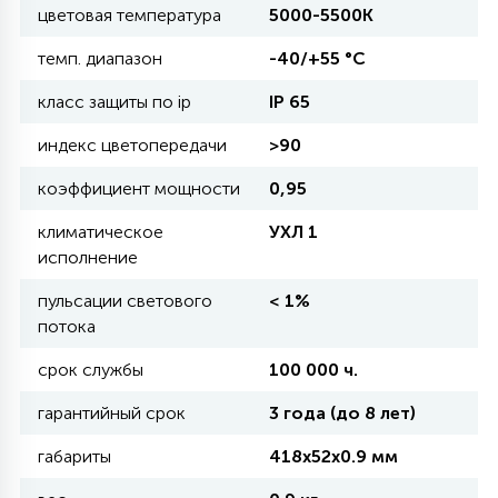
цветовая температура
5000-5500К
11
темп. диапазон
-40/+55 °С
УЛИЧНЫЕ ЕЛИ
класс защиты по ip
IP 65
4
индекс цветопередачи
>90
ИНТЕРЬЕРНЫЕ ЕЛИ
коэффициент мощности
0,95
12
климатическое
УХЛ 1
КОМПЛЕКТЫ ДЛЯ ЕЛЕЙ
исполнение
пульсации светового
< 1%
4
потока
ВИДЕО ЗАНАВЕСЫ
срок службы
100 000 ч.
524
ПРАЗДНИЧНЫЕ ФИГУРЫ-
гарантийный срок
3 года (до 8 лет)
ФОНАРИКИ
габариты
418х52х0.9 мм
4
КОСМЕТОЛОГИЧЕСКИЕ