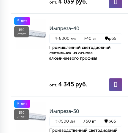
4 039 руб.
опт.
5 лет
Импреза-40
150
лт/вт
✨
6000 лм
⚡
40 вт
🛡️
ip65
Промышленный светодиодный
светильник на основе
алюминиевого профиля
4 345 руб.
опт.
5 лет
Импреза-50
150
лт/вт
✨
7500 лм
⚡
50 вт
🛡️
ip65
Производственный светодиодный