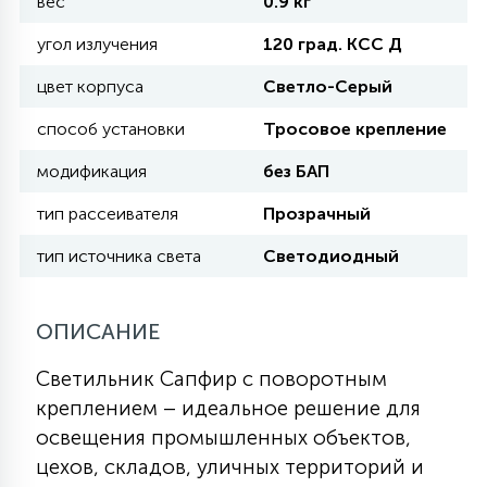
вес
0.9 кг
КРЕСЛА
угол излучения
120 град. КСС Д
6
цвет корпуса
Светло-Серый
МЕДИЦИНСКИЕ АППАРАТЫ
способ установки
Тросовое крепление
3
модификация
без БАП
ОПЕРАЦИОННЫЕ СТОЛЫ
тип рассеивателя
Прозрачный
17
тип источника света
Светодиодный
ДИНАМИЧЕСКИЙ СВЕТ
ОПИСАНИЕ
98
СЦЕНИЧЕСКОЕ И СТУДИЙНОЕ
Светильник Сапфир с поворотным
креплением – идеальное решение для
6
ЛАЗЕРНЫЕ СИСТЕМЫ
освещения промышленных объектов,
цехов, складов, уличных территорий и