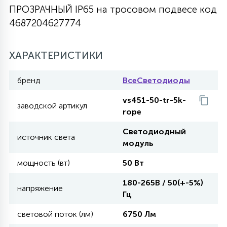
ПРОЗРАЧНЫЙ IP65 на тросовом подвесе код
27
135
4687204627774
13
ДЕРЕВЯННЫЕ
ЦИЛИНДРИЧЕСКИЕ
3D МОТИВЫ
СЕГМЕНТ
ХАРАКТЕРИСТИКИ
117
568
10
144
ВОЛНИСТЫЕ
ТАБЛЕТКИ
ГИРЛЯНДЫ
АКСЕССУАРЫ К LED ПАНЕЛЯМ
бренд
ВсеСветодиоды
669
79
vs451-50-tr-5k-
БРА И ЛЮСТРЫ
ШАРЫ
заводской артикул
rope
Светодиодный
2
источник света
САЛЮТЫ
модуль
мощность (вт)
50 Вт
17
ДЕРЕВЬЯ
180-265В / 50(+-5%)
напряжение
Гц
60
световой поток (лм)
6750 Лм
3D ФИГУРЫ ИЗ АКРИЛА