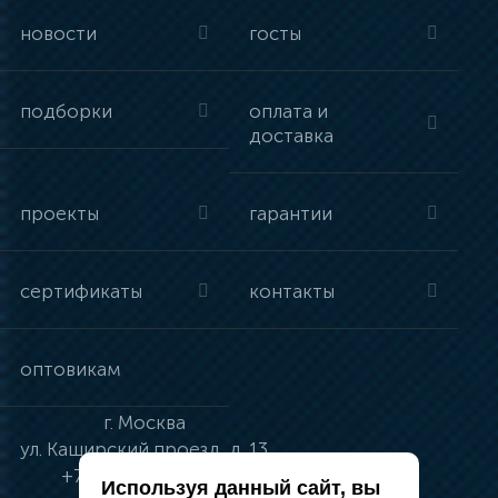
новости
госты
подборки
оплата и
доставка
проекты
гарантии
сертификаты
контакты
оптовикам
г.
Москва
ул.
Каширский проезд, д. 13
+7 (495) 134-41-83
Используя данный сайт, вы