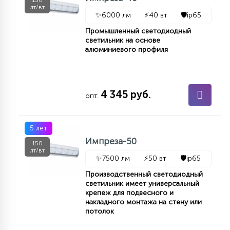
150
лт/вт
✨
6000 лм
⚡
40 вт
🛡️
ip65
Промышленный светодиодный
светильник на основе
алюминиевого профиля
4 345 руб.
опт.
5 лет
Импреза-50
150
лт/вт
✨
7500 лм
⚡
50 вт
🛡️
ip65
Производственный светодиодный
светильник имеет универсальный
крепеж для подвесного и
накладного монтажа на стену или
потолок