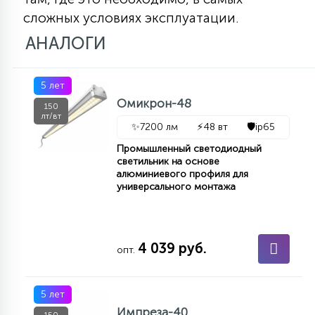
сложных условиях эксплуатации.
АНАЛОГИ
5 лет
Омикрон-48
150
лт/вт
✨
7200 лм
⚡
48 вт
🛡️
ip65
Промышленный светодиодный
светильник на основе
алюминиевого профиля для
универсального монтажа
4 039 руб.
опт.
5 лет
Импреза-40