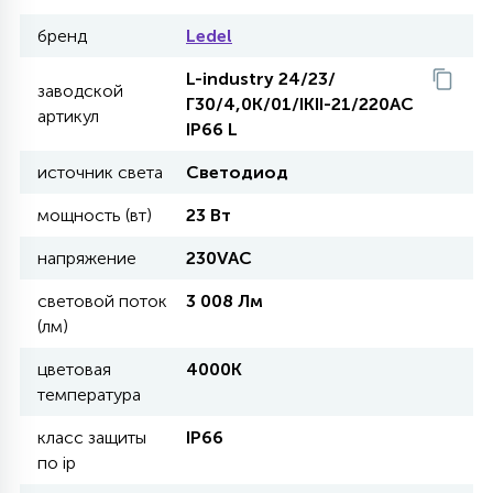
бренд
Ledel
27
135
13
ДЕРЕВЯННЫЕ
ЦИЛИНДРИЧЕСКИЕ
3D МОТИВЫ
СЕГМЕНТ
L-industry 24/23/
заводской
Г30/4,0K/01/IKII-21/220AC
артикул
117
568
10
IP66 L
144
ВОЛНИСТЫЕ
ТАБЛЕТКИ
ГИРЛЯНДЫ
АКСЕССУАРЫ К LED ПАНЕЛЯМ
источник света
Светодиод
669
79
мощность (вт)
23 Вт
БРА И ЛЮСТРЫ
ШАРЫ
напряжение
230VAC
2
световой поток
3 008 Лм
САЛЮТЫ
(лм)
цветовая
4000К
17
ДЕРЕВЬЯ
температура
класс защиты
IP66
по ip
60
3D ФИГУРЫ ИЗ АКРИЛА