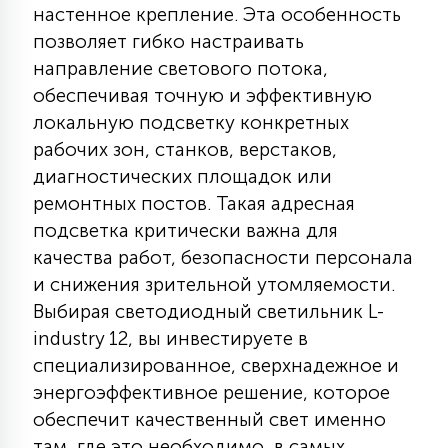
настенное крепление. Эта особенность
15
С УПРАВЛЕНИЕМ
позволяет гибко настраивать
направление светового потока,
обеспечивая точную и эффективную
41
АКСЕССУАРЫ
локальную подсветку конкретных
рабочих зон, станков, верстаков,
диагностических площадок или
ремонтных постов. Такая адресная
подсветка критически важна для
качества работ, безопасности персонала
и снижения зрительной утомляемости.
Выбирая светодиодный светильник L-
industry 12, вы инвестируете в
специализированное, сверхнадежное и
энергоэффективное решение, которое
обеспечит качественный свет именно
там, где это необходимо, в самых