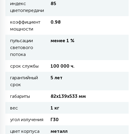
индекс
85
цветопередачи
11
УЛИЧНЫЕ ЕЛИ
коэффициент
0.98
мощности
4
пульсации
менее 1 %
ИНТЕРЬЕРНЫЕ ЕЛИ
светового
потока
12
КОМПЛЕКТЫ ДЛЯ ЕЛЕЙ
срок службы
100 000 ч.
гарантийный
5 лет
4
срок
ВИДЕО ЗАНАВЕСЫ
габариты
82х139х533 мм
524
вес
ПРАЗДНИЧНЫЕ ФИГУРЫ-
1 кг
ФОНАРИКИ
угол излучения
Г30
цвет корпуса
металл
4
КОСМЕТОЛОГИЧЕСКИЕ