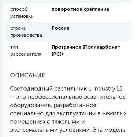
КРЕСЛА
способ
поворотное крепление
установки
6
МЕДИЦИНСКИЕ АППАРАТЫ
страна
Россия
производства
3
тип
Прозрачное (Поликарбонат
ОПЕРАЦИОННЫЕ СТОЛЫ
рассеивателя
(PC))
17
ДИНАМИЧЕСКИЙ СВЕТ
ОПИСАНИЕ
Светодиодный светильник L-industry 12
98
— это профессиональное осветительное
СЦЕНИЧЕСКОЕ И СТУДИЙНОЕ
оборудование, разработанное
специально для эксплуатации в нежилых
6
ЛАЗЕРНЫЕ СИСТЕМЫ
помещениях с тяжелыми и
экстремальными условиями. Эта модель