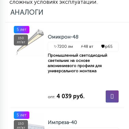
сложных условиях эксплуатации.
АНАЛОГИ
5 лет
Омикрон-48
150
лт/вт
✨
7200 лм
⚡
48 вт
🛡️
ip65
Промышленный светодиодный
светильник на основе
алюминиевого профиля для
универсального монтажа
4 039 руб.
опт.
5 лет
Импреза-40
150
лт/вт