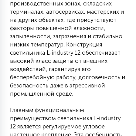
производственных зонах, складских
7
УПРАВЛЕНИЕ СВЕТОМ
терминалах, автосервисах, мастерских и
на других объектах, где присутствуют
34
факторы повышенной влажности,
КОМПЛЕКТУЮЩИЕ
запыленности, загрязнения и стабильно
низких температур. Конструкция
4
светильника L-industry 12 обеспечивает
СТЕКЛЯННЫЕ
высокий класс защиты от внешних
воздействий, гарантируя его
37
бесперебойную работу, долговечность и
ПОДВЕСНЫЕ
безопасность даже в агрессивной
промышленной среде.
12
НАПОЛЬНЫЕ
Главным функциональным
преимуществом светильника L-industry
36
НАСТЕННЫЕ
12 является регулируемое угловое
настенное крепление. Эта особенность