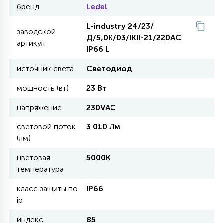
бренд
Ledel
27
135
13
ДЕРЕВЯННЫЕ
ЦИЛИНДРИЧЕСКИЕ
3D МОТИВЫ
L-industry 24/23/
СЕГМЕНТ
заводской
Д/5,0K/03/IKII-21/220AC
артикул
IP66 L
117
568
10
144
ВОЛНИСТЫЕ
ТАБЛЕТКИ
ГИРЛЯНДЫ
АКСЕССУАРЫ К LED ПАНЕЛЯМ
источник света
Светодиод
мощность (вт)
23 Вт
669
79
БРА И ЛЮСТРЫ
ШАРЫ
напряжение
230VAC
световой поток
3 010 Лм
2
(лм)
САЛЮТЫ
цветовая
5000К
температура
17
ДЕРЕВЬЯ
класс защиты по
IP66
ip
60
3D ФИГУРЫ ИЗ АКРИЛА
индекс
85