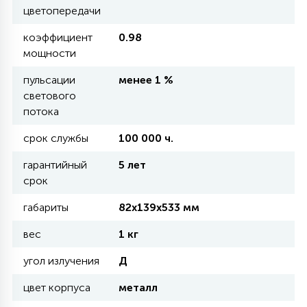
цветопередачи
11
коэффициент
0.98
УЛИЧНЫЕ ЕЛИ
мощности
пульсации
менее 1 %
4
светового
ИНТЕРЬЕРНЫЕ ЕЛИ
потока
срок службы
100 000 ч.
12
КОМПЛЕКТЫ ДЛЯ ЕЛЕЙ
гарантийный
5 лет
срок
4
ВИДЕО ЗАНАВЕСЫ
габариты
82х139х533 мм
вес
1 кг
524
ПРАЗДНИЧНЫЕ ФИГУРЫ-
угол излучения
Д
ФОНАРИКИ
цвет корпуса
металл
4
КОСМЕТОЛОГИЧЕСКИЕ