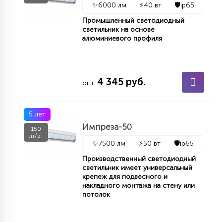
✨
6000 лм
⚡
40 вт
🛡️
ip65
Промышленный светодиодный
светильник на основе
алюминиевого профиля
4 345 руб.
опт.
5 лет
Импреза-50
150
лт/вт
✨
7500 лм
⚡
50 вт
🛡️
ip65
Производственный светодиодный
светильник имеет универсальный
крепеж для подвесного и
накладного монтажа на стену или
потолок