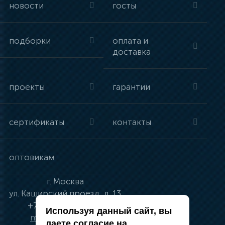
новости
госты
подборки
оплата и
доставка
проекты
гарантии
сертификаты
контакты
оптовикам
г.
Москва
ул.
Каширский проезд, д. 13
+7 (495) 134-41-83
Используя данный сайт, вы
moskva@vincci.ru
даете согласие на