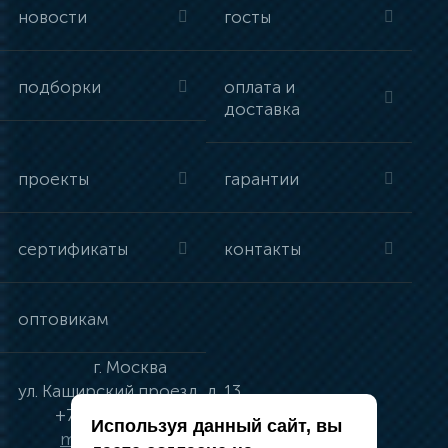
новости
госты
подборки
оплата и
доставка
проекты
гарантии
сертификаты
контакты
оптовикам
г.
Москва
ул.
Каширский проезд, д. 13
+7 (495) 134-41-83
Используя данный сайт, вы
moskva@vincci.ru