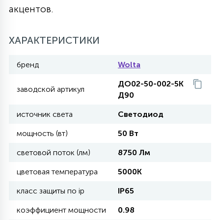
акцентов.
27
135
13
ДЕРЕВЯННЫЕ
ЦИЛИНДРИЧЕСКИЕ
3D МОТИВЫ
СЕГМЕНТ
ХАРАКТЕРИСТИКИ
117
568
10
144
ВОЛНИСТЫЕ
ТАБЛЕТКИ
ГИРЛЯНДЫ
бренд
Wolta
АКСЕССУАРЫ К LED ПАНЕЛЯМ
ДО02-50-002-5К
заводской артикул
669
79
Д90
БРА И ЛЮСТРЫ
ШАРЫ
источник света
Светодиод
2
мощность (вт)
50 Вт
САЛЮТЫ
световой поток (лм)
8750 Лм
17
цветовая температура
5000К
ДЕРЕВЬЯ
класс защиты по ip
IP65
60
коэффициент мощности
0.98
3D ФИГУРЫ ИЗ АКРИЛА