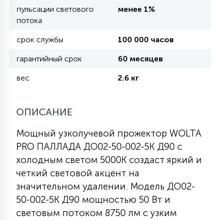
пульсации светового
менее 1%
потока
11
УЛИЧНЫЕ ЕЛИ
срок службы
100 000 часов
гарантийный срок
60 месяцев
4
ИНТЕРЬЕРНЫЕ ЕЛИ
вес
2.6 кг
12
КОМПЛЕКТЫ ДЛЯ ЕЛЕЙ
ОПИСАНИЕ
Мощный узколучевой прожектор WOLTA
4
ВИДЕО ЗАНАВЕСЫ
PRO ПАЛЛАДА ДО02-50-002-5К Д90 с
холодным светом 5000К создаст яркий и
четкий световой акцент на
524
ПРАЗДНИЧНЫЕ ФИГУРЫ-
значительном удалении. Модель ДО02-
ФОНАРИКИ
50-002-5К Д90 мощностью 50 Вт и
световым потоком 8750 лм с узким
4
КОСМЕТОЛОГИЧЕСКИЕ