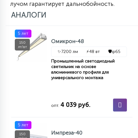
лучом гарантирует дальнобойность.
КРЕСЛА
АНАЛОГИ
6
МЕДИЦИНСКИЕ АППАРАТЫ
5 лет
Омикрон-48
150
3
лт/вт
ОПЕРАЦИОННЫЕ СТОЛЫ
✨
7200 лм
⚡
48 вт
🛡️
ip65
Промышленный светодиодный
светильник на основе
17
алюминиевого профиля для
ДИНАМИЧЕСКИЙ СВЕТ
универсального монтажа
98
СЦЕНИЧЕСКОЕ И СТУДИЙНОЕ
4 039 руб.
опт.
6
ЛАЗЕРНЫЕ СИСТЕМЫ
5 лет
Импреза-40
150