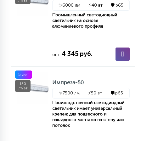
лт/вт
7
✨
6000 лм
⚡
40 вт
🛡️
ip65
УПРАВЛЕНИЕ СВЕТОМ
Промышленный светодиодный
светильник на основе
алюминиевого профиля
34
КОМПЛЕКТУЮЩИЕ
4
4 345 руб.
опт.
СТЕКЛЯННЫЕ
5 лет
37
ПОДВЕСНЫЕ
Импреза-50
150
лт/вт
✨
7500 лм
⚡
50 вт
🛡️
ip65
12
Производственный светодиодный
НАПОЛЬНЫЕ
светильник имеет универсальный
крепеж для подвесного и
накладного монтажа на стену или
36
потолок
НАСТЕННЫЕ