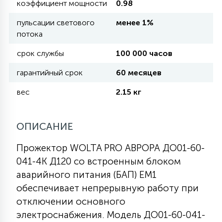
коэффициент мощности
0.98
пульсации светового
менее 1%
11
УЛИЧНЫЕ ЕЛИ
потока
срок службы
100 000 часов
4
ИНТЕРЬЕРНЫЕ ЕЛИ
гарантийный срок
60 месяцев
вес
2.15 кг
12
КОМПЛЕКТЫ ДЛЯ ЕЛЕЙ
ОПИСАНИЕ
4
ВИДЕО ЗАНАВЕСЫ
Прожектор WOLTA PRO АВРОРА ДО01-60-
041-4К Д120 со встроенным блоком
аварийного питания (БАП) ЕМ1
524
ПРАЗДНИЧНЫЕ ФИГУРЫ-
обеспечивает непрерывную работу при
ФОНАРИКИ
отключении основного
электроснабжения. Модель ДО01-60-041-
4
КОСМЕТОЛОГИЧЕСКИЕ