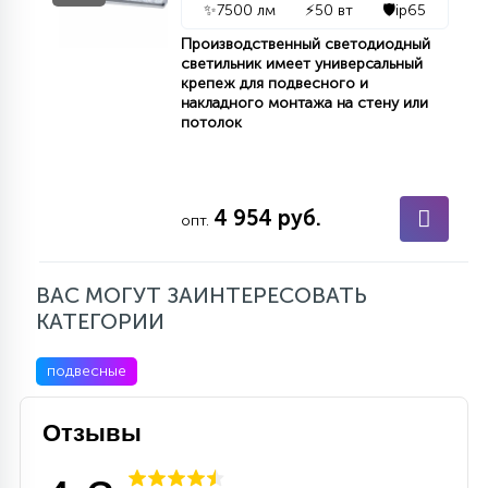
✨
7500 лм
⚡
50 вт
🛡️
ip65
15
С УПРАВЛЕНИЕМ
Производственный светодиодный
светильник имеет универсальный
крепеж для подвесного и
накладного монтажа на стену или
41
потолок
АКСЕССУАРЫ
4 954 руб.
опт.
ВАС МОГУТ ЗАИНТЕРЕСОВАТЬ
КАТЕГОРИИ
подвесные
Отзывы