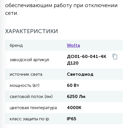
обеспечивающим работу при отключении
27
135
сети.
13
ДЕРЕВЯННЫЕ
ЦИЛИНДРИЧЕСКИЕ
3D МОТИВЫ
СЕГМЕНТ
ХАРАКТЕРИСТИКИ
117
568
10
144
ВОЛНИСТЫЕ
ТАБЛЕТКИ
ГИРЛЯНДЫ
АКСЕССУАРЫ К LED ПАНЕЛЯМ
бренд
Wolta
669
79
ДО01-60-041-4К
БРА И ЛЮСТРЫ
ШАРЫ
заводской артикул
Д120
источник света
Светодиод
2
САЛЮТЫ
мощность (вт)
60 Вт
световой поток (лм)
6250 Лм
17
ДЕРЕВЬЯ
цветовая температура
4000К
класс защиты по ip
IP65
60
3D ФИГУРЫ ИЗ АКРИЛА