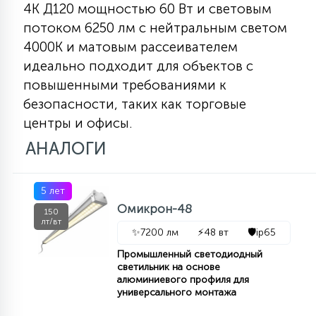
4К Д120 мощностью 60 Вт и световым
КРЕСЛА
потоком 6250 лм с нейтральным светом
4000К и матовым рассеивателем
6
МЕДИЦИНСКИЕ АППАРАТЫ
идеально подходит для объектов с
повышенными требованиями к
безопасности, таких как торговые
3
ОПЕРАЦИОННЫЕ СТОЛЫ
центры и офисы.
АНАЛОГИ
17
ДИНАМИЧЕСКИЙ СВЕТ
5 лет
Омикрон-48
150
98
лт/вт
СЦЕНИЧЕСКОЕ И СТУДИЙНОЕ
✨
7200 лм
⚡
48 вт
🛡️
ip65
Промышленный светодиодный
светильник на основе
6
ЛАЗЕРНЫЕ СИСТЕМЫ
алюминиевого профиля для
универсального монтажа