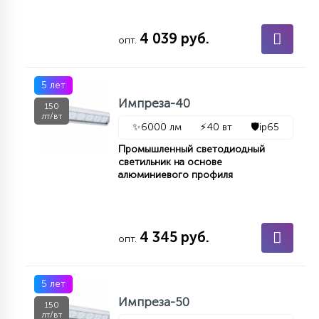
7
УПРАВЛЕНИЕ СВЕТОМ
4 039 руб.
опт.
34
КОМПЛЕКТУЮЩИЕ
5 лет
Импреза-40
150
4
лт/вт
СТЕКЛЯННЫЕ
✨
6000 лм
⚡
40 вт
🛡️
ip65
Промышленный светодиодный
светильник на основе
37
алюминиевого профиля
ПОДВЕСНЫЕ
12
4 345 руб.
НАПОЛЬНЫЕ
опт.
36
5 лет
НАСТЕННЫЕ
Импреза-50
150
лт/вт