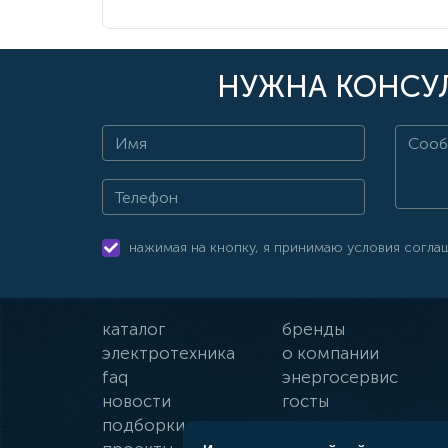
НУЖНА КОНСУЛ
нажимая на кнопку, я принимаю условия согла
каталог
бренды
электротехника
о компании
faq
энергосервис
новости
госты
подборки
оплата и доставка