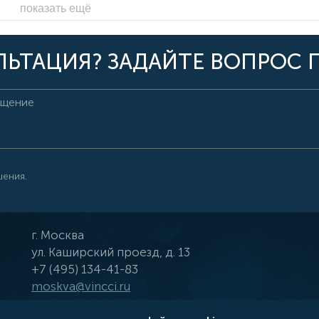
показать ещё
ЬТАЦИЯ? ЗАДАЙТЕ ВОПРОС 
шения.
г.
Москва
ул.
Каширский проезд, д. 13
+7 (495) 134-41-83
moskva@vincci.ru