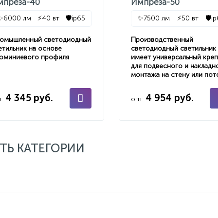
мпреза-40
Импреза-50
✨
6000 лм
⚡
40 вт
🛡️
ip65
✨
7500 лм
⚡
50 вт
🛡️
i
омышленный светодиодный
Производственный
етильник на основе
светодиодный светильник
юминиевого профиля
имеет универсальный кре
для подвесного и накладн
монтажа на стену или пот
4 345 руб.
4 954 руб.
т.
опт.
ТЬ КАТЕГОРИИ