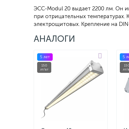
ЭСС-Modul 20 выдает 2200 лм. Он и
при отрицательных температурах. 
электрощитовых. Крепление на DIN-
АНАЛОГИ
5 лет
5 л
150
15
лт/вт
лт/