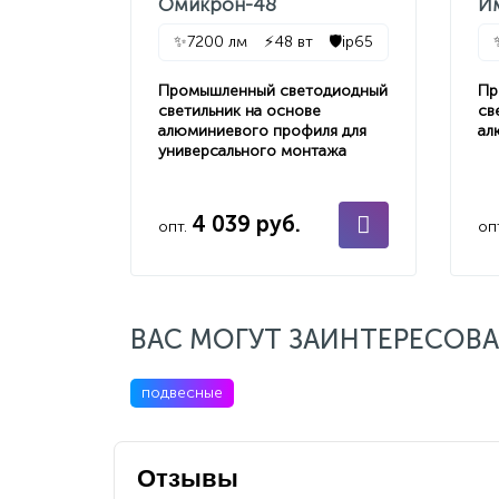
Омикрон-48
И
✨
7200 лм
⚡
48 вт
🛡️
ip65
Промышленный светодиодный
Пр
светильник на основе
св
алюминиевого профиля для
ал
универсального монтажа
4 039 руб.
опт.
оп
ВАС МОГУТ ЗАИНТЕРЕСОВА
подвесные
Отзывы