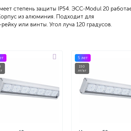
меет степень защиты IP54. ЭСС-Modul 20 работа
Корпус из алюминия. Подходит для
рейку или винты. Угол луча 120 градусов.
ет
5 лет
0
150
вт
лт/вт