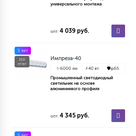
универсального монтажа
КРЕСЛА
6
МЕДИЦИНСКИЕ АППАРАТЫ
4 039 руб.
опт.
3
ОПЕРАЦИОННЫЕ СТОЛЫ
5 лет
Импреза-40
150
лт/вт
✨
6000 лм
⚡
40 вт
🛡️
ip65
17
ДИНАМИЧЕСКИЙ СВЕТ
Промышленный светодиодный
светильник на основе
алюминиевого профиля
98
СЦЕНИЧЕСКОЕ И СТУДИЙНОЕ
4 345 руб.
6
опт.
ЛАЗЕРНЫЕ СИСТЕМЫ
5 лет