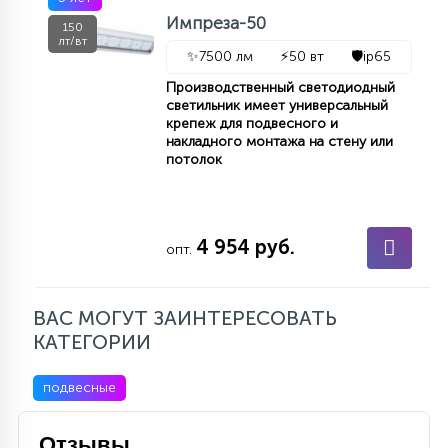
7
Импреза-50
УПРАВЛЕНИЕ СВЕТОМ
150
лт/вт
✨
7500 лм
⚡
50 вт
🛡️
ip65
34
Производственный светодиодный
КОМПЛЕКТУЮЩИЕ
светильник имеет универсальный
крепеж для подвесного и
накладного монтажа на стену или
потолок
4
СТЕКЛЯННЫЕ
37
4 954 руб.
опт.
ПОДВЕСНЫЕ
ВАС МОГУТ ЗАИНТЕРЕСОВАТЬ
12
НАПОЛЬНЫЕ
КАТЕГОРИИ
подвесные
36
НАСТЕННЫЕ
Отзывы