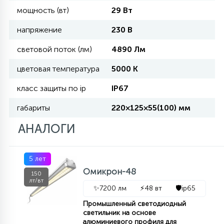
мощность (вт)
29 Вт
11
напряжение
230 В
УЛИЧНЫЕ ЕЛИ
световой поток (лм)
4890 Лм
4
цветовая температура
5000 К
ИНТЕРЬЕРНЫЕ ЕЛИ
класс защиты по ip
IP67
12
габариты
220×125×55(100) мм
КОМПЛЕКТЫ ДЛЯ ЕЛЕЙ
АНАЛОГИ
4
ВИДЕО ЗАНАВЕСЫ
5 лет
Омикрон-48
150
524
ПРАЗДНИЧНЫЕ ФИГУРЫ-
лт/вт
✨
7200 лм
⚡
48 вт
🛡️
ip65
ФОНАРИКИ
Промышленный светодиодный
светильник на основе
4
КОСМЕТОЛОГИЧЕСКИЕ
алюминиевого профиля для