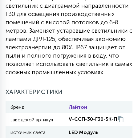
светильник с диаграммой направленности
27
135
Г30 для освещения производственных
13
ДЕРЕВЯННЫЕ
ЦИЛИНДРИЧЕСКИЕ
3D МОТИВЫ
СЕГМЕНТ
помещений с высотой потолков до 6-8
метров. Заменяет устаревшие светильники с
117
568
10
144
ВОЛНИСТЫЕ
лампами ДРЛ-125, обеспечивая экономию
ТАБЛЕТКИ
ГИРЛЯНДЫ
АКСЕССУАРЫ К LED ПАНЕЛЯМ
электроэнергии до 80%. IP67 защищает от
пыли и полного погружения в воду, что
669
79
БРА И ЛЮСТРЫ
ШАРЫ
позволяет использовать светильник в самых
сложных промышленных условиях.
2
САЛЮТЫ
ХАРАКТЕРИСТИКИ
17
бренд
Лайтон
ДЕРЕВЬЯ
V-ССП-30-Г30-5К-П
заводской артикул
60
источник света
LED Модуль
3D ФИГУРЫ ИЗ АКРИЛА