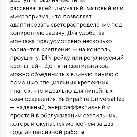
7
УПРАВЛЕНИЕ СВЕТОМ
рассеивателей: дымчатый, матовый или
микропризма, что позволяет
адаптировать светораспределение под
34
КОМПЛЕКТУЮЩИЕ
конкретную задачу. Для удобства
монтажа предусмотрено несколько
вариантов крепления — на консоль,
4
СТЕКЛЯННЫЕ
проушину, DIN-рейку или регулируемый
кронштейн. До пяти светильников
можно объединить в единую линию с
37
ПОДВЕСНЫЕ
помощью специальных крепежных
планок, что идеально для линейных
12
схем освещения. Выбирайте Universal led
НАПОЛЬНЫЕ
— надёжный, энергоэффективный и
простой в обслуживании светильник,
36
который окупается менее чем за два
НАСТЕННЫЕ
года интенсивной работы.