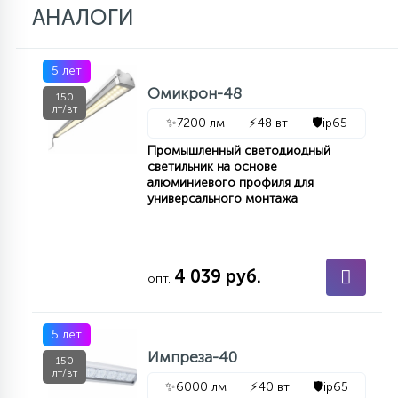
АНАЛОГИ
15
С УПРАВЛЕНИЕМ
5 лет
41
Омикрон-48
150
АКСЕССУАРЫ
лт/вт
✨
7200 лм
⚡
48 вт
🛡️
ip65
Промышленный светодиодный
светильник на основе
алюминиевого профиля для
универсального монтажа
4 039 руб.
опт.
5 лет
Импреза-40
150
лт/вт
✨
6000 лм
⚡
40 вт
🛡️
ip65