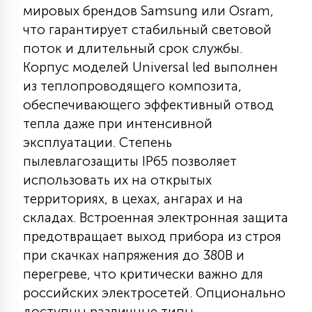
мировых брендов Samsung или Osram,
КРЕСЛА
что гарантирует стабильный световой
поток и длительный срок службы.
6
МЕДИЦИНСКИЕ АППАРАТЫ
Корпус моделей Universal led выполнен
из теплопроводящего композита,
обеспечивающего эффективный отвод
3
ОПЕРАЦИОННЫЕ СТОЛЫ
тепла даже при интенсивной
эксплуатации. Степень
17
пылевлагозащиты IP65 позволяет
ДИНАМИЧЕСКИЙ СВЕТ
использовать их на открытых
территориях, в цехах, ангарах и на
98
складах. Встроенная электронная защита
СЦЕНИЧЕСКОЕ И СТУДИЙНОЕ
предотвращает выход прибора из строя
при скачках напряжения до 380В и
6
перегреве, что критически важно для
ЛАЗЕРНЫЕ СИСТЕМЫ
российских электросетей. Опционально
доступны различные типы