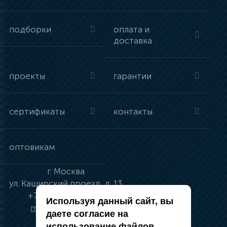
подборки
оплата и
доставка
проекты
гарантии
сертификаты
контакты
оптовикам
г.
Москва
ул.
Каширский проезд, д. 13
+7 (495) 134-41-83
Используя данный сайт, вы
moskva@vincci.ru
даете согласие на
использование файлов