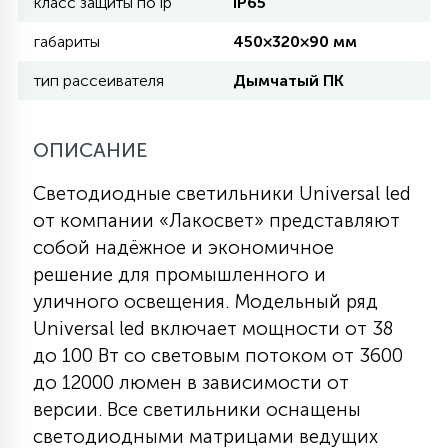
класс защиты по ip
IP65
габариты
450×320×90 мм
11
УЛИЧНЫЕ ЕЛИ
тип рассеивателя
Дымчатый ПК
4
ИНТЕРЬЕРНЫЕ ЕЛИ
ОПИСАНИЕ
Светодиодные светильники Universal led
12
КОМПЛЕКТЫ ДЛЯ ЕЛЕЙ
от компании «Лакосвет» представляют
собой надёжное и экономичное
решение для промышленного и
4
ВИДЕО ЗАНАВЕСЫ
уличного освещения. Модельный ряд
Universal led включает мощности от 38
до 100 Вт со световым потоком от 3600
524
ПРАЗДНИЧНЫЕ ФИГУРЫ-
до 12000 люмен в зависимости от
ФОНАРИКИ
версии. Все светильники оснащены
светодиодными матрицами ведущих
4
КОСМЕТОЛОГИЧЕСКИЕ