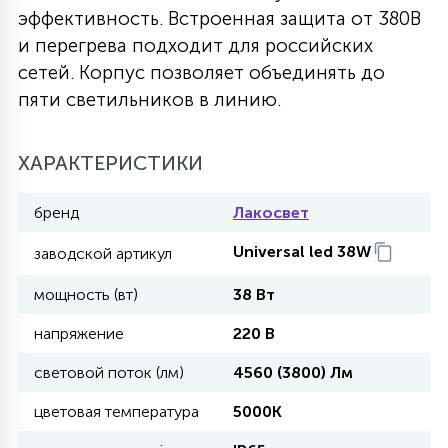
эффективность. Встроенная защита от 380В
27
135
и перегрева подходит для российских
13
ДЕРЕВЯННЫЕ
ЦИЛИНДРИЧЕСКИЕ
3D МОТИВЫ
СЕГМЕНТ
сетей. Корпус позволяет объединять до
пяти светильников в линию.
117
568
10
144
ВОЛНИСТЫЕ
ТАБЛЕТКИ
ГИРЛЯНДЫ
АКСЕССУАРЫ К LED ПАНЕЛЯМ
ХАРАКТЕРИСТИКИ
669
79
БРА И ЛЮСТРЫ
ШАРЫ
бренд
Лакосвет
Universal led 38W
заводской артикул
2
САЛЮТЫ
мощность (вт)
38 Вт
напряжение
220 В
17
ДЕРЕВЬЯ
световой поток (лм)
4560 (3800) Лм
цветовая температура
5000K
60
3D ФИГУРЫ ИЗ АКРИЛА